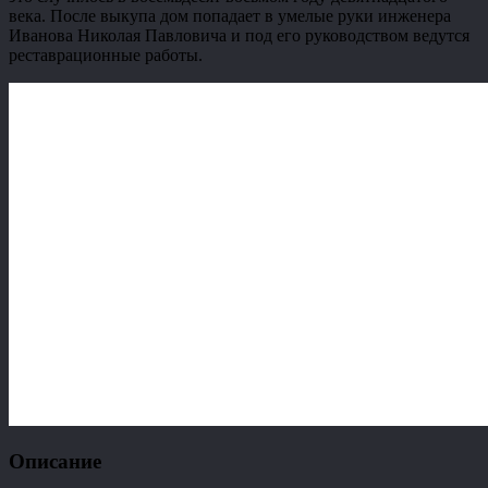
века. После выкупа дом попадает в умелые руки инженера
Иванова Николая Павловича и под его руководством ведутся
реставрационные работы.
Описание