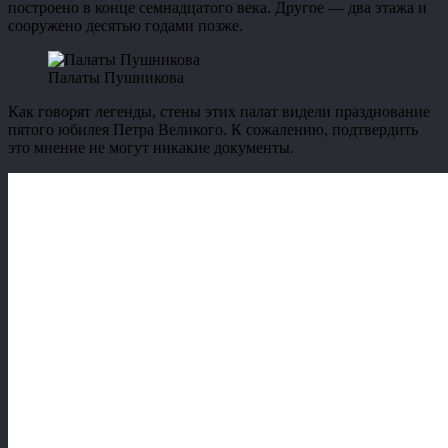
построено в конце семнадцатого века. Другое — два этажа и
сооружено десятью годами позже.
Палаты Пушникова
Как говорят легенды, стены этих палат видели празднование
пятого юбилея Петра Великого. К сожалению, подтвердить
это мнение не могут никакие документы.