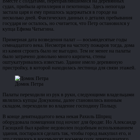
Вместе с солдатами, переправлявшимися на деревянных
судах, прибыла артиллерия и пехотинцы. Здесь непогода
застала царя и ему пришлось задержаться в городе на
несколько дней. Фактических данных о деталях пребывания
государя не осталось, но считается, что Петр остановился у
купца Ефима Чатыгина.
Примерная дата возведения палат — восьмидесятые годы
семнадцатого века. Несмотря на частоту пожаров тогда, дома
из камня строить было не выгодно. Тем не менее на палаты
было затрачено довольно много кирпича, стены
оштукатуривались известью. Здание имело деревянную
пристройку, в которой находилась лестница для связи этажей.
Домик Петра
Палаты переходили из рук в руки, следующими владельцами
являлись купцы Докукины, далее становились винным
складом, переходили во владение господину Польцу.
В конце девятнадцатого века некая Рахиль Шприц
оборудовала помещения под ночлег для бродяг. Но Александр
Гасицкий был крайне недоволен подобным использованием
здания, постарался сделать так, чтобы город выкупил его, и
это случилось в восемьдесят восьмом году девятнадцатого