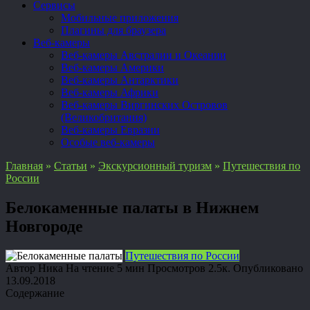
Сервисы
Мобильные приложения
Плагины для браузера
Веб-камеры
Веб-камеры Австралии и Океании
Веб-камеры Америки
Веб-камеры Антарктики
Веб-камеры Африки
Веб-камеры Виргинских Островов
(Великобритания)
Веб-камеры Евразии
Особые веб-камеры
Главная
»
Статьи
»
Экскурсионный туризм
»
Путешествия по
России
Белокаменные палаты в Нижнем
Новгороде
Путешествия по России
Автор
Ника
На чтение
5 мин
Просмотров
2.5к.
Опубликовано
13.09.2018
Содержание