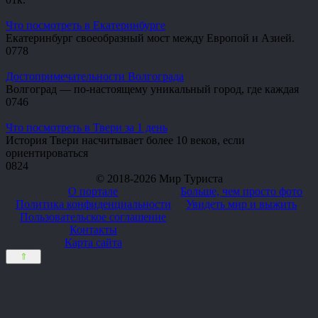
Что посмотреть в Екатеринбурге
Екатеринбург своеобразный мост между Европой и Азией.
0
778
Достопримечательности Волгограда
Волгоград — по-настоящему уникальный город, где каждая
0
746
Что посмотреть в Твери за 1 день
История Твери насчитывает более 10 веков, если
ориентироваться
0
824
© 2018-2026 Мир Туриста
О портале
Больше, чем просто фото
Политика конфиденциальности
Увидеть мир и выжить
Пользовательское соглашение
Контакты
Карта сайта