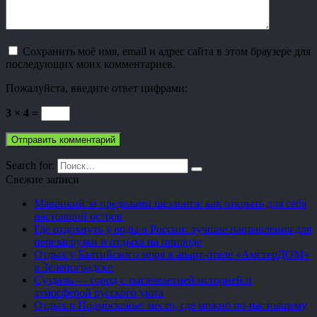
Сохранить моё имя, email и адрес сайта в этом браузере для
последующих моих комментариев.
Пожалуйста, введите ответ цифрами:
3 × 4 =
Search for:
Свежие записи
Маврикий за пределами шезлонга: как открыть для себя
настоящий остров
Где отдохнуть у воды в России: лучшие направления для
перезагрузки и отдыха на природе
Отдых у Балтийского моря в апарт-отеле «АмстерДОМ»
в Зеленоградске
Суздаль — город с тысячелетней историей и
атмосферой русского уюта
Отдых в Подмосковье: место, где можно по-настоящему