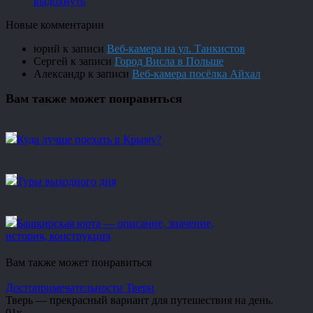
выдохнуть
Новые комментарии
юрий
к записи
Веб-камера на ул. Танкистов
Сергей
к записи
Город Висла в Польше
Александр
к записи
Веб-камера посёлка Айхал
Вам также может понравиться
Куда лучше поехать в Крыму?
Туры выходного дня
Башкирская юрта — описание, значение,
история, конструкция
Вам также может понравиться
Достопримечательности Твери
Тверь — прекрасный вариант для путешествия на день.
0
1к.