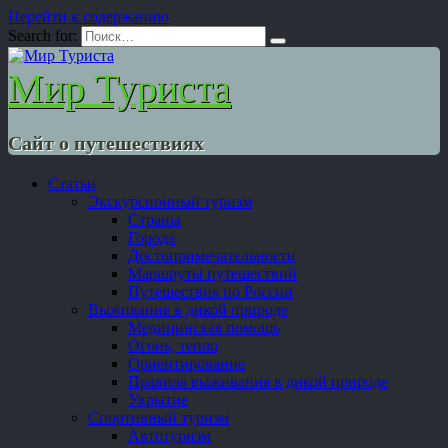
Перейти к содержанию
Search for:
Мир Туриста
Сайт о путешествиях
Статьи
Экскурсионный туризм
Страны
Города
Достопримечательности
Маршруты путешествий
Путешествия по России
Выживание в дикой природе
Медицинская помощь
Огонь, тепло
Ориентирование
Правила выживания в дикой природе
Укрытие
Спортивный туризм
Автотуризм