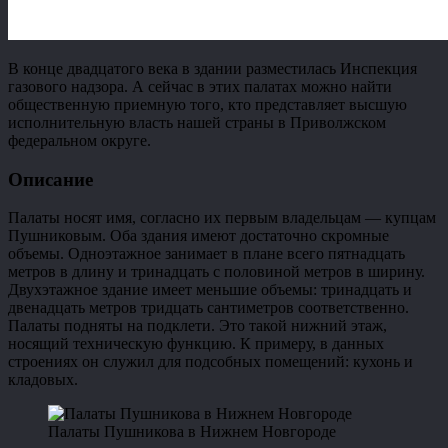
В конце двадцатого века в здании разместилась Инспекция
газового надзора. А сейчас в этих палатах можно найти
общественную приемную того, кто представляет высшую
исполнительную власть нашей страны в Приволжском
федеральном округе.
Описание
Палаты носят имя, согласно их первым владельцам — купцам
Пушниковым. Оба здания имеют достаточно скромные
объемы. Одноэтажное занимает в плане всего пятнадцать
метров в длину и тринадцать с половиной метров в ширину.
Двухэтажное здание имеет меньшие объемы: тринадцать и
двенадцать метров тридцать сантиметров соответственно.
Палаты подняты на подклети. Это такой нижний этаж,
носящий техническую функцию. К примеру, в данных
строениях он служил для подсобных помещений: кухонь и
кладовых.
Палаты Пушникова в Нижнем Новгороде