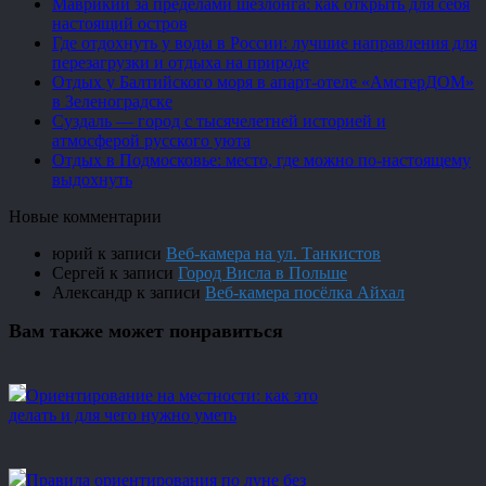
Маврикий за пределами шезлонга: как открыть для себя
настоящий остров
Где отдохнуть у воды в России: лучшие направления для
перезагрузки и отдыха на природе
Отдых у Балтийского моря в апарт-отеле «АмстерДОМ»
в Зеленоградске
Суздаль — город с тысячелетней историей и
атмосферой русского уюта
Отдых в Подмосковье: место, где можно по-настоящему
выдохнуть
Новые комментарии
юрий
к записи
Веб-камера на ул. Танкистов
Сергей
к записи
Город Висла в Польше
Александр
к записи
Веб-камера посёлка Айхал
Вам также может понравиться
Ориентирование на местности: как это
делать и для чего нужно уметь
Правила ориентирования по луне без