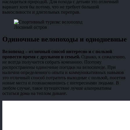
насладиться природой. Для похода с детьми это отличный
вариант хотя бы потому, что не требует большой
выносливости и длительных переправ.
Лосиный остров
Одиночные велопоходы и однодневные
Велопоход – отличный способ интересно и с пользой
провести время с друзьями и семьей.
Однако, к сожалению,
не всегда получается собрать компанию. Поэтому
распространены одиночные поездки на велосипеде. При
наличии определенного опыта и коммуникативных навыков
это отличный способ потратить выходные с пользой, посетив
новые места и познакомившись с интересными людьми. В
любом случае, такое путешествие лучше альтернативы
остаться дома на теплом диване.