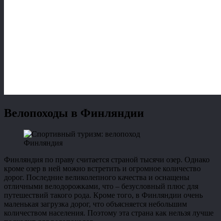
Велопоходы в Финляндии
Финляндия
Финляндия по праву считается страной тысячи озер. Однако
кроме озер в ней можно встретить и огромное количество
дорог. Последние великолепного качества и оснащены
отличными велодорожками, что – безусловный плюс для
путешествий такого рода. Кроме того, в Финляндии очень
маленькая загрузка дорог, что объясняется небольшим
количеством населения. Поэтому эта страна как нельзя лучше