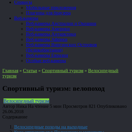
Сервисы
Мобильные приложения
Плагины для браузера
Веб-камеры
Веб-камеры Австралии и Океании
Веб-камеры Америки
Веб-камеры Антарктики
Веб-камеры Африки
Веб-камеры Виргинских Островов
(Великобритания)
Веб-камеры Евразии
Особые веб-камеры
Главная
»
Статьи
»
Спортивный туризм
»
Велосипедный
туризм
Спортивный туризм: велопоход
Велосипедный туризм
Автор
Ника
На чтение
5 мин
Просмотров
821
Опубликовано
26.06.2018
Содержание
Велосипедные походы на выходные