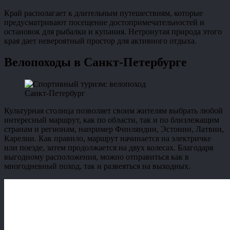
Край располагает к длительным путешествиям, которые
предусматривают посещение достопримечательностей и
остановок для рыбалки и купания. Нетронутая природа этого
края дает невероятный простор для активного отдыха.
Велопоходы в Санкт-Петербурге
Санкт-Петербург
Культурная столица позволяет своим жителям выбрать любой
интересный маршрут, как по области, так и по близлежащим
странам и регионам, например Финляндии, Эстонии, Латвии,
Карелии. Как правило, маршрут начинается на электричке
или поезде, затем продолжается на двух колесах. Благодаря
выгодному расположения, можно отправиться как в
многодневный поход, так и развеяться на выходных.