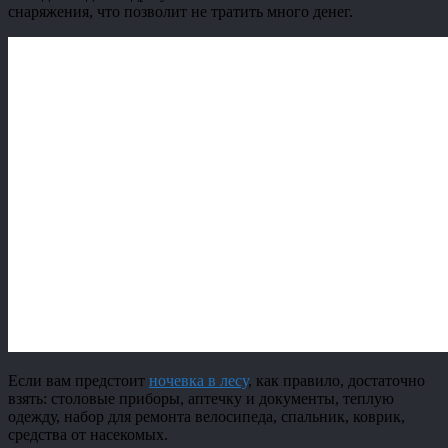
снаряжения, что позволит не тратить много денег.
Если вам предстоит
ночевка в лесу
, как правило, достаточно
взять: столовые приборы, аптечку и документы, теплую
одежду, набор для ремонта велосипеда, спальник, коврик,
средства от насекомых.