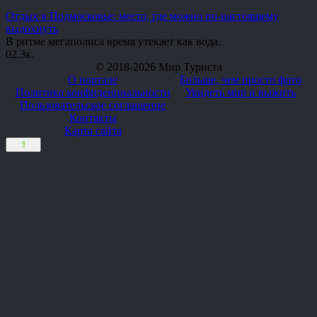
Отдых в Подмосковье: место, где можно по-настоящему
выдохнуть
В ритме мегаполиса время утекает как вода.
0
2.3к.
© 2018-2026 Мир Туриста
О портале
Больше, чем просто фото
Политика конфиденциальности
Увидеть мир и выжить
Пользовательское соглашение
Контакты
Карта сайта