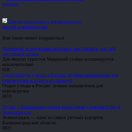
компаса
Список съедобных и лекарственных
корней и корнеплодов
Вам также может понравиться
Маврикий за пределами шезлонга: как открыть для себя
настоящий остров
Для многих туристов Маврикий стойко ассоциируется
исключительно
0
58
Где отдохнуть у воды в России: лучшие направления для
перезагрузки и отдыха на природе
Отдых у воды в России: лучшие направления для
перезагрузки
0
655
Отдых у Балтийского моря в апарт-отеле «АмстерДОМ» в
Зеленоградске
Зеленоградск — один из самых уютных курортов
Калининградской области.
0
927