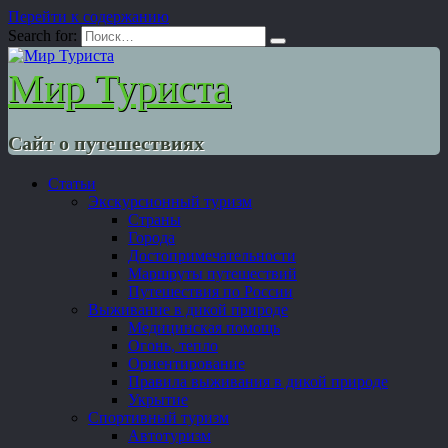
Перейти к содержанию
Search for:
Мир Туриста
Сайт о путешествиях
Статьи
Экскурсионный туризм
Страны
Города
Достопримечательности
Маршруты путешествий
Путешествия по России
Выживание в дикой природе
Медицинская помощь
Огонь, тепло
Ориентирование
Правила выживания в дикой природе
Укрытие
Спортивный туризм
Автотуризм