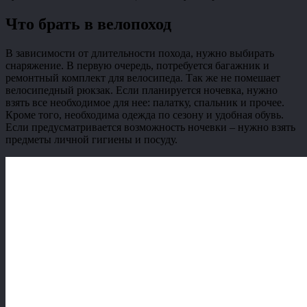
Что брать в велопоход
В зависимости от длительности похода, нужно выбирать
снаряжение. В первую очередь, потребуется багажник и
ремонтный комплект для велосипеда. Так же не помешает
велосипедный рюкзак. Если планируется ночевка, нужно
взять все необходимое для нее: палатку, спальник и прочее.
Кроме того, необходима одежда по сезону и удобная обувь.
Если предусматривается возможность ночевки – нужно взять
предметы личной гигиены и посуду.