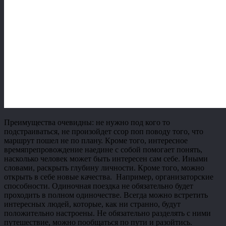
Преимущества очевидны: не нужно под кого то
подстраиваться, не произойдет ссор поп поводу того, что
маршрут пошел не по плану. Кроме того, интересное
времяпрепровождение наедине с собой помогает понять,
насколько человек может быть интересен сам себе. Иными
словами, раскрыть глубину личности. Кроме того, можно
открыть в себе новые качества. Например, организаторские
способности. Одиночная поездка не обязательно будет
проходить в полном одиночестве. Всегда можно встретить
интересных людей, которые, как ни странно, будут
положительно настроены. Не обязательно разделять с ними
путешествие, можно пообщаться по пути и разойтись.