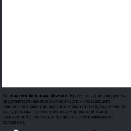
Отличается большим объемом
. Кроме того, производитель
предусмотрел наличие съемной части – «плавающего
клапана» который при желании можно отстегнуть, уменьшив
массу рюкзака. Дно состоит из армированной ткани,
выложенной в три слоя, и оснащен светоотражаемыми
полосками.