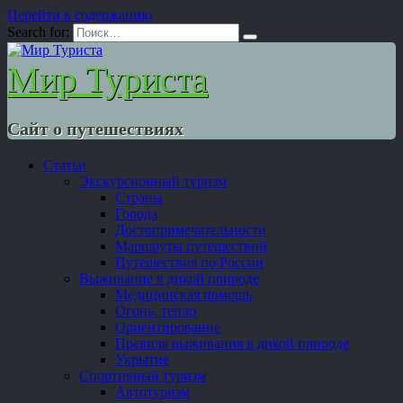
Перейти к содержанию
Search for:
Мир Туриста
Сайт о путешествиях
Статьи
Экскурсионный туризм
Страны
Города
Достопримечательности
Маршруты путешествий
Путешествия по России
Выживание в дикой природе
Медицинская помощь
Огонь, тепло
Ориентирование
Правила выживания в дикой природе
Укрытие
Спортивный туризм
Автотуризм