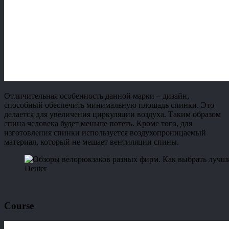
Отличительная особенность данной марки – дизайн,
способный обеспечить минимальную площадь спинки. Это
делается для увеличения циркуляции воздуха. Таким образом
спина человека будет меньше потеть. Кроме того, для
изготовления спинки используется воздухопроницаемый
материал, который не мешает вентиляции спины.
Deuter
Course