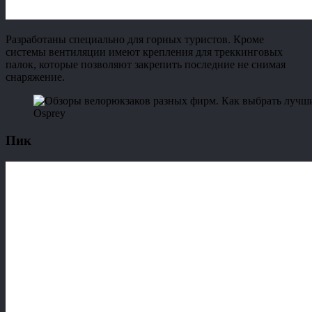
Разработаны специально для горных туристов. Кроме
системы вентиляции имеют крепления для треккинговых
палок, которые позволяют закрепить последние не снимая
снаряжение.
Оsprey
Пик