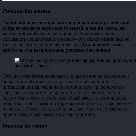
Рюкзак-багажник
Такой вид рюкзака пригодится для дальних путешествий,
когда необходимо взять много вещей, а нет ни места, ни
возможности.
В обычный, наплечный рюкзак нельзя
складывать слишком много вещей – это может отразиться не
только на спине, но и на равновесии.
Для решения этой
проблемы были придуманы рюкзаки-багажники.
рюкзак-багажник
Суть их устройства заключается в крепление на велосипед, а
не на спину. Это позволяет разгрузить позвоночник
путешественника, увеличить устойчивость транспортного
средства, сохранив маневренность. К сожалению, есть и
недостатки – из-за увеличения общей массы увеличивается
инерция. То есть разгон и торможения происходят медленнее
и сложнее. Кроме того, размер рюкзака может не позволить
пройти между деревьями на узкой тропинке.
Рюкзак на спину