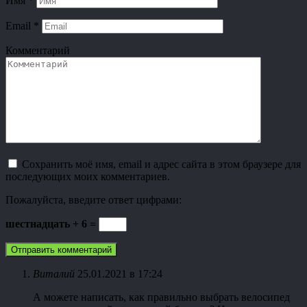
Имя
*
Email
*
Комментарий
Сохранить моё имя, email и адрес сайта в этом браузере для
последующих моих комментариев.
Пожалуйста, введите ответ цифрами:
шестнадцать + 6 =
Виталий
25.01.2021 в 17:24
А можете написать, как правильно выбрать велосипед