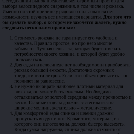
Сегодняшний рынок предоставляет огромный простор для
выбора велосипедного снаряжения, в том числе и рюкзака.
Именно по этой причине у рядового пользователя нет
возможности изучить все имеющиеся варианты.
Для того что
бы сделать выбор, о котором не захочется жалеть, нужно
следовать нескольким правилам:
Стоимость рюкзака не гарантирует его удобства и
качества. Правило простое, но про него многие
забывают. Лучшая вещь – та, которая будет отвечать
потребностям своего хозяина, и которой будет удобно
пользоваться.
Для езды на велосипеде нет необходимости приобретать
рюкзак большой емкости. Достаточно скромных
тридцати пяти литров. Если этот объем превысить – он
повлияет на равновесие.
Не нужно выбирать наиболее плотный материал для
рюкзака, он может быть тяжелым. Необходимо
отталкиваться от золотой середины между прочностью и
весом. Главные отделы должны застегиваться на
широкие молнии, желательно – металлические.
Для комфортной езды спинка и шлейки должны
пропускать воздух и пот. Кроме того, материал, из
которого они изготовлены, должен быстро высыхать.
Когда сумка нагружена, спинка должна отходить от