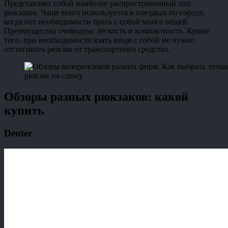
Представляет собой наиболее распространенный тип
рюкзаков. Чаще всего используется в поездках по городу,
когда нет необходимости брать с собой много вещей.
Преимущества очевидны: легкость и компактность. Кроме
того, при необходимости взять вещи с собой не нужно
отстегивать рюкзак от транспортного средства.
рюкзак на спину
Обзоры разных рюкзаков: какой
купить
Deuter