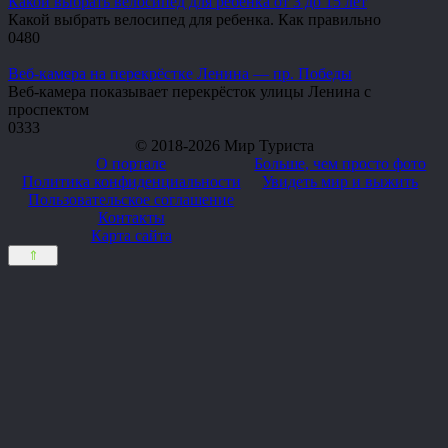
Какой выбрать велосипед для ребенка от 3 до 15 лет
Какой выбрать велосипед для ребенка. Как правильно
0
480
Веб-камера на перекрёстке Ленина — пр. Победы
Веб-камера показывает перекрёсток улицы Ленина с
проспектом
0
333
© 2018-2026 Мир Туриста
О портале
Больше, чем просто фото
Политика конфиденциальности
Увидеть мир и выжить
Пользовательское соглашение
Контакты
Карта сайта