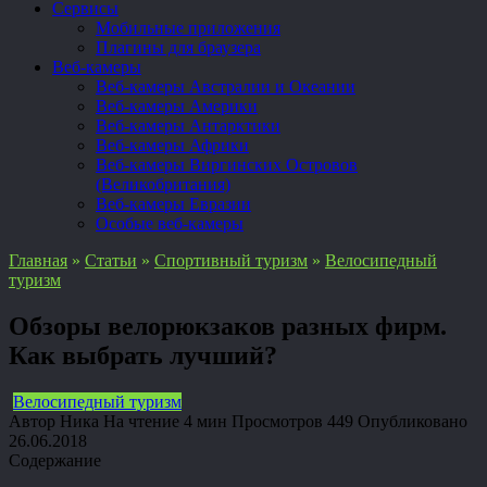
Сервисы
Мобильные приложения
Плагины для браузера
Веб-камеры
Веб-камеры Австралии и Океании
Веб-камеры Америки
Веб-камеры Антарктики
Веб-камеры Африки
Веб-камеры Виргинских Островов
(Великобритания)
Веб-камеры Евразии
Особые веб-камеры
Главная
»
Статьи
»
Спортивный туризм
»
Велосипедный
туризм
Обзоры велорюкзаков разных фирм.
Как выбрать лучший?
Велосипедный туризм
Автор
Ника
На чтение
4 мин
Просмотров
449
Опубликовано
26.06.2018
Содержание