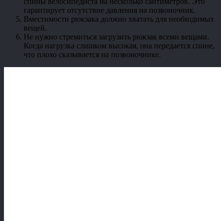
спины велосипедиста на несколько сантиметров. Это
гарантирует отсутствие давления на позвоночник.
Вместимости рюкзака должно хватать для необходимых
вещей.
Не нужно стремиться загрузить рюкзак всеми вещами.
Когда нагрузка слишком высокая, она передается спине,
что плохо сказывается на позвоночнике.