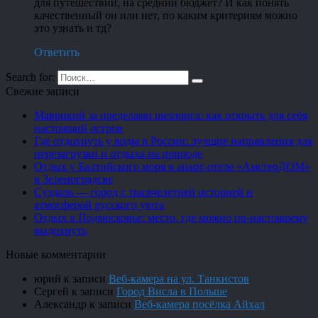
для путешествий, на средний бюджет? И как понять
качественный он или нет, по каким критериям можно
это узнать и тд?
Ответить
Search for:
Свежие записи
Маврикий за пределами шезлонга: как открыть для себя
настоящий остров
Где отдохнуть у воды в России: лучшие направления для
перезагрузки и отдыха на природе
Отдых у Балтийского моря в апарт-отеле «АмстерДОМ»
в Зеленоградске
Суздаль — город с тысячелетней историей и
атмосферой русского уюта
Отдых в Подмосковье: место, где можно по-настоящему
выдохнуть
Новые комментарии
юрий
к записи
Веб-камера на ул. Танкистов
Сергей
к записи
Город Висла в Польше
Александр
к записи
Веб-камера посёлка Айхал