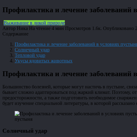
Профилактика и лечение заболеваний в
Выживание в дикой природе
Автор
Ника
На чтение
4 мин
Просмотров
1.6к.
Опубликовано
Содержание
Профилактика и лечение заболеваний в условиях пустын
Солнечный удар
Тепловой удар
Укусы ядовитых животных
Профилактика и лечение заболеваний в
Большинство болезней, которые могут настичь в пустыне, свя
бывает сложно адаптироваться под жаркий климат. Поэтому, о
предосторожности, а также подготовить необходимое снаряжен
будет изучение специальной литературы, в которой рассказано
пустыня
Солнечный удар