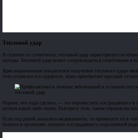
Тепловой удар
В отличие от солнечного, тепловой удар характеризуется общ
погоды. Тепловой удар может сопровождаться симптомами в вид
Ярко выраженным показателем получения теплового удара явля
тело сотрясается в судорогах. кожа приобретает красный оттено
тепловой удар
Первое, что надо сделать, — это переместить пострадавшего в
куском какой-либо ткани. Разотрите тело, таким образом вы в
Если под рукой оказались медикаменты, то примените их в той
баланса в организме, напоите пострадавшего подсоленной водо