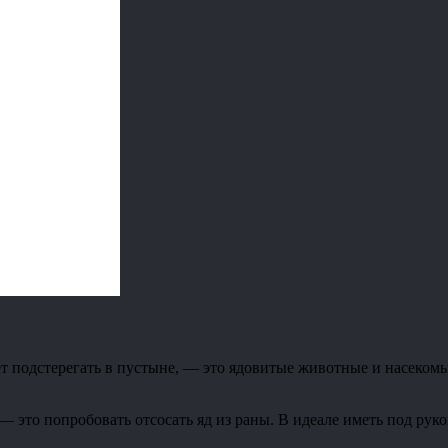
ет подстерегать в пустыне, — это ядовитые животные и насеко
, — это попробовать отсосать яд из раны. В идеале иметь под ру