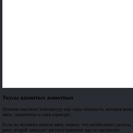
Укусы ядовитых животных
Помимо высоких температур еще одна опасность, которая мож
змеи, скорпионы и паук каракурт.
Если на человека напала змея, первое, что необходимо сделать
рану, второй замедлит распространение яда по организму.