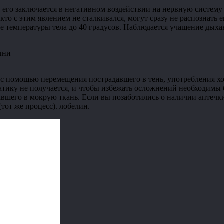
ть его заключается в негативном воздействии на нервную систем
то с этим явлением не сталкивался, могут сразу не распознать 
ие температуры тела до 40 градусов. Наблюдается учащение дых
 с помощью перемещения пострадавшего в тень, употребления х
атику не получается, и чтобы избежать осложнений необходимы
вшего в мокрую ткань. Если вы позаботились о наличии аптечки
тот же процесс). лобелин.