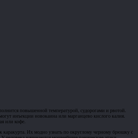
ополнится повышенной температурой, судорогами и рвотой.
омогут инъекции новокаина или марганцево кислого калия.
я или кофе.
ок каракурта. Их модно узнать по округлому черному брюшку с
. У человека начинаются мощнейшие панические атаки,