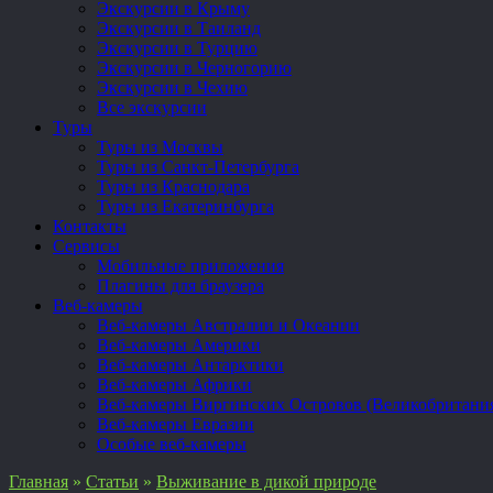
Экскурсии в Крыму
Экскурсии в Таиланд
Экскурсии в Турцию
Экскурсии в Черногорию
Экскурсии в Чехию
Все экскурсии
Туры
Туры из Москвы
Туры из Санкт-Петербурга
Туры из Краснодара
Туры из Екатеринбурга
Контакты
Сервисы
Мобильные приложения
Плагины для браузера
Веб-камеры
Веб-камеры Австралии и Океании
Веб-камеры Америки
Веб-камеры Антарктики
Веб-камеры Африки
Веб-камеры Виргинских Островов (Великобритани
Веб-камеры Евразии
Особые веб-камеры
Главная
»
Статьи
»
Выживание в дикой природе