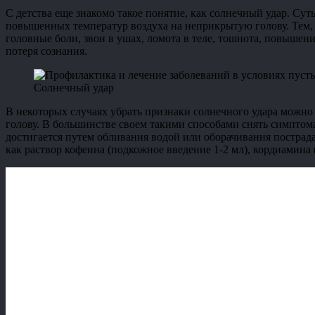
С детства еще знакомо такое понятие, как солнечный удар. Су
повышенных температур воздуха на неприкрытую голову. Тем, к
головные боли, звон в ушах, ломота в теле, тошнота, повышен
потеря сознания.
Солнечный удар
В некоторых случаях убрать признаки солнечного удара можно
голову. В большинстве своем такими способами снять симптом
достигается путем обливания водой или оборачивания пострада
как раствор кофеина (подкожное введение 1-2 мл), кордиамина (