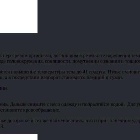
им перегревом организма, возникшим в результате нарушения т
е головокружения, сонливости, помутнении сознания и тошноты.
ется повышение температуры тела до 41 градуса. Пульс станови
к, а в последствии наоборот становится бледной и сухой.
 тень. Дальше снимите с него одежду и побрызгайте водой. Для
осстановите кровообращение.
 же дозировке и тех же наименованиях, что и при солнечном уд
й.