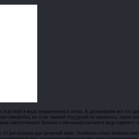
следствий в виде покраснения и отека. В дальнейшем все это д
ая сыворотка, но если таковой под рукой не оказалось, также п
ем обеспечивают больного обильным питьем в виде горячего ча
 15 раз сильнее яда гремучей змеи. Особенно стоит бояться сам
сильнейшей болью, разливающейся по всему телу пострадавшего