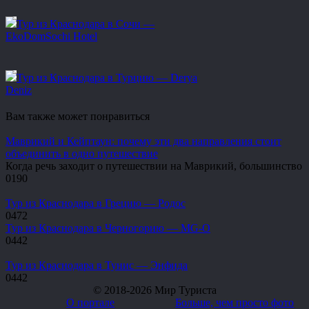
Тур из Краснодара в Сочи —
EkoDomSochi Hotel
Тур из Краснодара в Турцию — Derya
Deniz
Вам также может понравиться
Маврикий и Кейптаун: почему эти два направления стоит
объединить в одно путешествие
Когда речь заходит о путешествии на Маврикий, большинство
0
190
Тур из Краснодара в Грецию — Родос
0
472
Тур из Краснодара в Черногорию — MG-O
0
442
Тур из Краснодара в Тунис — Энфида
0
442
© 2018-2026 Мир Туриста
О портале
Больше, чем просто фото