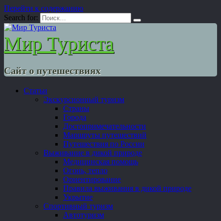
Перейти к содержанию
Search for:
Мир Туриста
Сайт о путешествиях
Статьи
Экскурсионный туризм
Страны
Города
Достопримечательности
Маршруты путешествий
Путешествия по России
Выживание в дикой природе
Медицинская помощь
Огонь, тепло
Ориентирование
Правила выживания в дикой природе
Укрытие
Спортивный туризм
Автотуризм