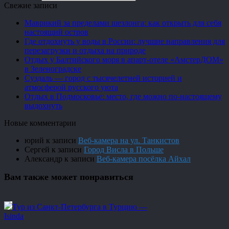
Свежие записи
Маврикий за пределами шезлонга: как открыть для себя
настоящий остров
Где отдохнуть у воды в России: лучшие направления для
перезагрузки и отдыха на природе
Отдых у Балтийского моря в апарт-отеле «АмстерДОМ»
в Зеленоградске
Суздаль — город с тысячелетней историей и
атмосферой русского уюта
Отдых в Подмосковье: место, где можно по-настоящему
выдохнуть
Новые комментарии
юрий
к записи
Веб-камера на ул. Танкистов
Сергей
к записи
Город Висла в Польше
Александр
к записи
Веб-камера посёлка Айхал
Вам также может понравиться
Тур из Санкт-Петербурга в Турцию —
Isinda