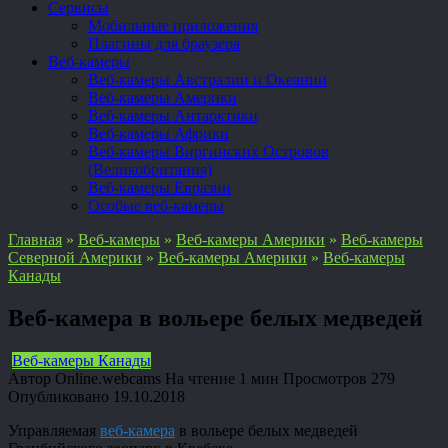
Сервисы
Мобильные приложения
Плагины для браузера
Веб-камеры
Веб-камеры Австралии и Океании
Веб-камеры Америки
Веб-камеры Антарктики
Веб-камеры Африки
Веб-камеры Виргинских Островов
(Великобритания)
Веб-камеры Евразии
Особые веб-камеры
Главная
»
Веб-камеры
»
Веб-камеры Америки
»
Веб-камеры
Северной Америки
»
Веб-камеры Америки
»
Веб-камеры
Канады
Веб-камера в вольере белых медведей
Веб-камеры Канады
Автор
Online.webcams
На чтение
1 мин
Просмотров
279
Опубликовано
19.10.2018
Управляемая
веб-камера
в вольере белых медведей