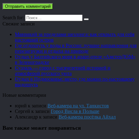
Search for:
Свежие записи
Маврикий за пределами шезлонга: как открыть для себя
настоящий остров
Где отдохнуть у воды в России: лучшие направления для
перезагрузки и отдыха на природе
Отдых у Балтийского моря в апарт-отеле «АмстерДОМ»
в Зеленоградске
Суздаль — город с тысячелетней историей и
атмосферой русского уюта
Отдых в Подмосковье: место, где можно по-настоящему
выдохнуть
Новые комментарии
юрий
к записи
Веб-камера на ул. Танкистов
Сергей
к записи
Город Висла в Польше
Александр
к записи
Веб-камера посёлка Айхал
Вам также может понравиться