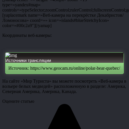
type=»yandex#map»
controls=»typeSelector;zoomControl;rulerControl;fullscreenControl;g
[yaplacemark name=»Веб-камера на перекрёстке Декабристов/
Ломоносова» coord=»» icon=»islands#blueStretchyIcon»
color=»#00c2a9″][/yamap]
Координаты веб-камеры:
Источники трансляции
Источник: https://www.geocam.ru/online/polar-bear-quebec/
На сайте «Мир Туриста» вы можете посмотреть «Веб-камера в
вольере белых медведей» расположенную в разделе: Америка,
Северная Америка, Америка, Канада.
Оцените статью