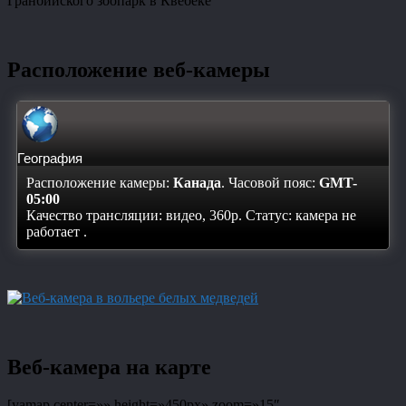
Гранбийского зоопарк в Квебеке
Расположение веб-камеры
География
Расположение камеры:
Канада
. Часовой пояс:
GMT-
05:00
Качество трансляции: видео, 360p. Статус:
камера не
работает
.
Веб-камера на карте
[yamap center=»» height=»450px» zoom=»15″