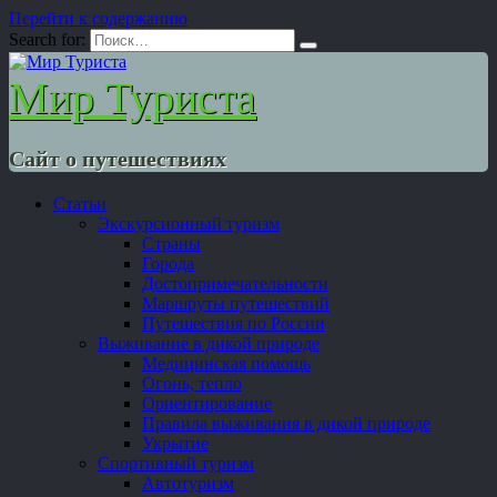
Перейти к содержанию
Search for:
Мир Туриста
Сайт о путешествиях
Статьи
Экскурсионный туризм
Страны
Города
Достопримечательности
Маршруты путешествий
Путешествия по России
Выживание в дикой природе
Медицинская помощь
Огонь, тепло
Ориентирование
Правила выживания в дикой природе
Укрытие
Спортивный туризм
Автотуризм