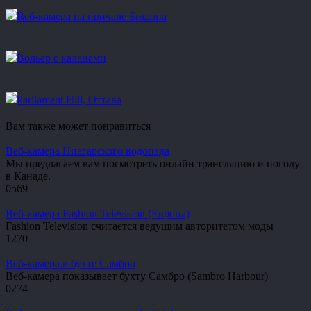
Веб-камера на причале Бишопа
Вольер с каланами
Parliament Hill, Оттава
Вам также может понравиться
Веб-камера Ниагарского водопада
Мы предлагаем вам посмотреть онлайн трансляцию и погоду
в Канаде.
0
569
Веб-камера Fashion Television (Европа)
Fashion Television считается ведущим авторитетом моды
1
270
Веб-камера в бухте Самбро
Веб-камера показывает бухту Самбро (Sambro Harbour)
0
274