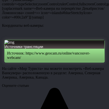
controls=»typeSelector;zoomControl;rulerControl;fullscreenControl;g
[yaplacemark name=»Веб-камера на перекрёстке Декабристов/
Ломоносова» coord=»» icon=»islands#blueStretchyIcon»
color=»#00c2a9″][/yamap]
Координаты веб-камеры:
Источники трансляции
Источник: https://www.geocam.ru/online/vancouver-
webcam/
На сайте «Мир Туриста» вы можете посмотреть «Веб-камера
Ванкувера» расположенную в разделе: Америка, Северная
Америка, Америка, Канада.
Оцените статью