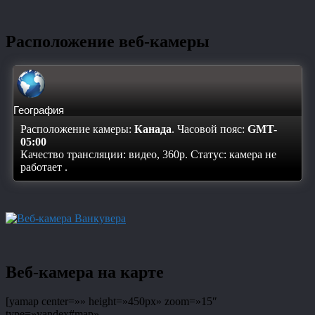
Расположение веб-камеры
География
Расположение камеры:
Канада
. Часовой пояс:
GMT-
05:00
Качество трансляции: видео, 360p. Статус:
камера не
работает
.
Веб-камера на карте
[yamap center=»» height=»450px» zoom=»15″
type=»yandex#map»