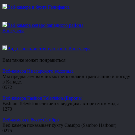
Веб-камера в бухте Галифакса
Веб-камера северо-западного района
Ванкувера
Вид на юго-восточную часть Ванкувера
Вам также может понравиться
Веб-камера Ниагарского водопада
Мы предлагаем вам посмотреть онлайн трансляцию и погоду
в Канаде.
0
572
Веб-камера Fashion Television (Европа)
Fashion Television считается ведущим авторитетом моды
1
270
Веб-камера в бухте Самбро
Веб-камера показывает бухту Самбро (Sambro Harbour)
0
275