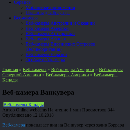
Сервисы
Мобильные приложения
Плагины для браузера
Веб-камеры
Веб-камеры Австралии и Океании
Веб-камеры Америки
Веб-камеры Антарктики
Веб-камеры Африки
Веб-камеры Виргинских Островов
(Великобритания)
Веб-камеры Евразии
Особые веб-камеры
Главная
»
Веб-камеры
»
Веб-камеры Америки
»
Веб-камеры
Северной Америки
»
Веб-камеры Америки
»
Веб-камеры
Канады
Веб-камера Ванкувера
Веб-камеры Канады
Автор
Online.webcams
На чтение
1 мин
Просмотров
344
Опубликовано
12.10.2018
Веб-камера
показывает вид на Ванкувер через залив Бэррард