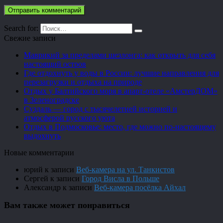
Search for:
Свежие записи
Маврикий за пределами шезлонга: как открыть для себя
настоящий остров
Где отдохнуть у воды в России: лучшие направления для
перезагрузки и отдыха на природе
Отдых у Балтийского моря в апарт-отеле «АмстерДОМ»
в Зеленоградске
Суздаль — город с тысячелетней историей и
атмосферой русского уюта
Отдых в Подмосковье: место, где можно по-настоящему
выдохнуть
Новые комментарии
юрий
к записи
Веб-камера на ул. Танкистов
Сергей
к записи
Город Висла в Польше
Александр
к записи
Веб-камера посёлка Айхал
Вам также может понравиться