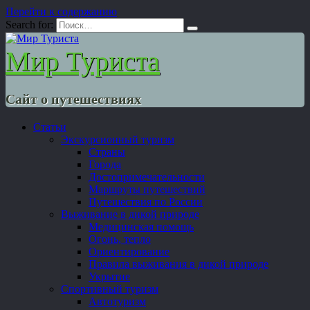
Перейти к содержанию
Search for:
Мир Туриста
Сайт о путешествиях
Статьи
Экскурсионный туризм
Страны
Города
Достопримечательности
Маршруты путешествий
Путешествия по России
Выживание в дикой природе
Медицинская помощь
Огонь, тепло
Ориентирование
Правила выживания в дикой природе
Укрытие
Спортивный туризм
Автотуризм