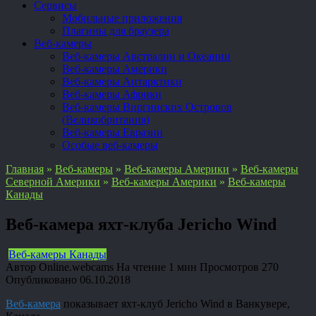
Сервисы
Мобильные приложения
Плагины для браузера
Веб-камеры
Веб-камеры Австралии и Океании
Веб-камеры Америки
Веб-камеры Антарктики
Веб-камеры Африки
Веб-камеры Виргинских Островов
(Великобритания)
Веб-камеры Евразии
Особые веб-камеры
Главная
»
Веб-камеры
»
Веб-камеры Америки
»
Веб-камеры
Северной Америки
»
Веб-камеры Америки
»
Веб-камеры
Канады
Веб-камера яхт-клуба Jericho Wind
Веб-камеры Канады
Автор
Online.webcams
На чтение
1 мин
Просмотров
270
Опубликовано
06.10.2018
Веб-камера
показывает яхт-клуб Jericho Wind в Ванкувере,