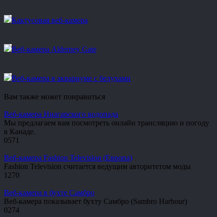
Кактусовая веб-камера
Веб-камера Alderney Gate
Веб-камера в аквариуме с белухами
Вам также может понравиться
Веб-камера Ниагарского водопада
Мы предлагаем вам посмотреть онлайн трансляцию и погоду
в Канаде.
0
571
Веб-камера Fashion Television (Европа)
Fashion Television считается ведущим авторитетом моды
1
270
Веб-камера в бухте Самбро
Веб-камера показывает бухту Самбро (Sambro Harbour)
0
274