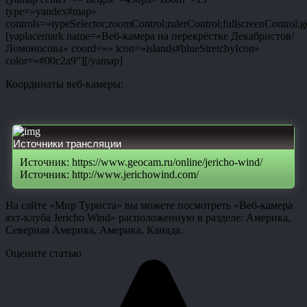
type=»yandex#map»
controls=»typeSelector;zoomControl;rulerControl;fullscreenControl;g
[yaplacemark name=»Веб-камера на перекрёстке Декабристов/
Ломоносова» coord=»» icon=»islands#blueStretchyIcon»
color=»#00c2a9″][/yamap]
Координаты веб-камеры:
Источники трансляции
Источник: https://www.geocam.ru/online/jericho-wind/
Источник: http://www.jerichowind.com/
На сайте «Мир Туриста» вы можете посмотреть «Веб-камера
яхт-клуба Jericho Wind» расположенную в разделе: Америка,
Северная Америка, Америка, Канада.
Оцените статью