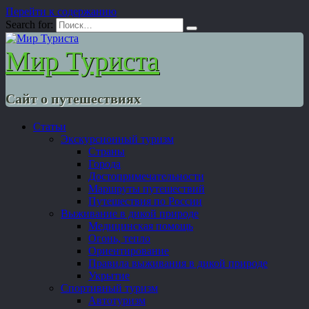
Перейти к содержанию
Search for:
Мир Туриста
Сайт о путешествиях
Статьи
Экскурсионный туризм
Страны
Города
Достопримечательности
Маршруты путешествий
Путешествия по России
Выживание в дикой природе
Медицинская помощь
Огонь, тепло
Ориентирование
Правила выживания в дикой природе
Укрытие
Спортивный туризм
Автотуризм