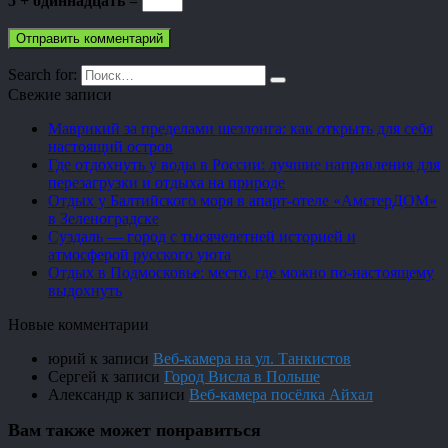
5 + одиннадцать =
Search for:
Свежие записи
Маврикий за пределами шезлонга: как открыть для себя
настоящий остров
Где отдохнуть у воды в России: лучшие направления для
перезагрузки и отдыха на природе
Отдых у Балтийского моря в апарт-отеле «АмстерДОМ»
в Зеленоградске
Суздаль — город с тысячелетней историей и
атмосферой русского уюта
Отдых в Подмосковье: место, где можно по-настоящему
выдохнуть
Новые комментарии
юрий
к записи
Веб-камера на ул. Танкистов
Сергей
к записи
Город Висла в Польше
Александр
к записи
Веб-камера посёлка Айхал
Вам также может понравиться