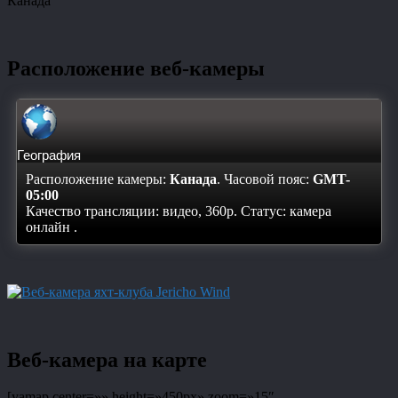
Канада
Расположение веб-камеры
География
Расположение камеры:
Канада
. Часовой пояс:
GMT-
05:00
Качество трансляции: видео, 360p. Статус:
камера
онлайн
.
Веб-камера на карте
[yamap center=»» height=»450px» zoom=»15″