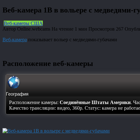
Веб-камера 1B в вольере с медведями-г
Веб-камеры США
Автор
Online.webcams
На чтение
1 мин
Просмотров
267
Опубл
Веб-камера
показывает вольер с медведями-губачами
Расположение веб-камеры
География
Расположение камеры:
Соединённые Штаты Америки
. Ча
Качество трансляции: видео, 360p. Статус:
камера не работа