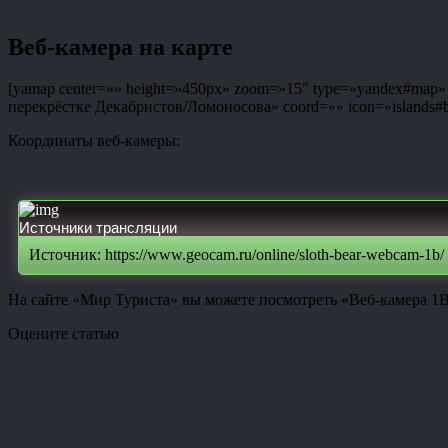
Веб-камера на карте
[yamap center=»» height=»450px» zoom=»15″ type=»yandex#map» co
перекрёстке Декабристов/Ломоносова» coord=»» icon=»islands#bl
Координаты веб-камеры:
Источники трансляции
Источник: https://www.geocam.ru/online/sloth-bear-webcam-1b/
На сайте «Мир Туриста» вы можете посмотреть «Веб-камера 1
Оцените статью