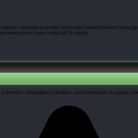
ntrols=»typeSelector;zoomControl;rulerControl;fullscreenControl;g
ueStretchyIcon» color=»#00c2a9″][/yamap]
B в вольере с медведями-губачами» расположенную в разделе: А