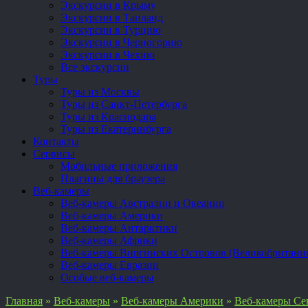
Экскурсии в Крыму
Экскурсии в Таиланд
Экскурсии в Турцию
Экскурсии в Черногорию
Экскурсии в Чехию
Все экскурсии
Туры
Туры из Москвы
Туры из Санкт-Петербурга
Туры из Краснодара
Туры из Екатеринбурга
Контакты
Сервисы
Мобильные приложения
Плагины для браузера
Веб-камеры
Веб-камеры Австралии и Океании
Веб-камеры Америки
Веб-камеры Антарктики
Веб-камеры Африки
Веб-камеры Виргинских Островов (Великобритани
Веб-камеры Евразии
Особые веб-камеры
Главная
»
Веб-камеры
»
Веб-камеры Америки
»
Веб-камеры Се