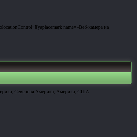
eolocationControl»][yaplacemark name=»Веб-камера на
мерика, Северная Америка, Америка, США.