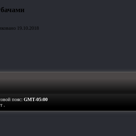
убачами
иковано
19.10.2018
совой пояс:
GMT-05:00
ет
.