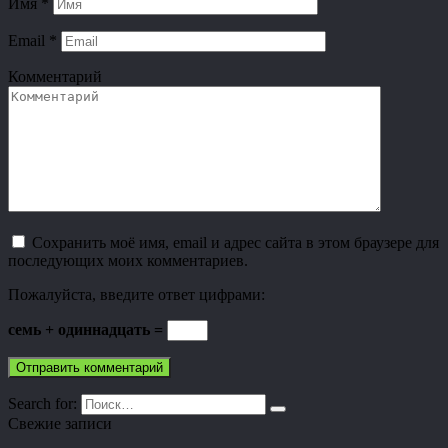
Имя
*
Email
*
Комментарий
Сохранить моё имя, email и адрес сайта в этом браузере для
последующих моих комментариев.
Пожалуйста, введите ответ цифрами:
семь + одиннадцать =
Search for:
Свежие записи