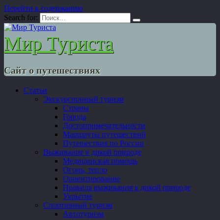
Перейти к содержанию
Search for:
Мир Туриста
Сайт о путешествиях
Статьи
Экскурсионный туризм
Страны
Города
Достопримечательности
Маршруты путешествий
Путешествия по России
Выживание в дикой природе
Медицинская помощь
Огонь, тепло
Ориентирование
Правила выживания в дикой природе
Укрытие
Спортивный туризм
Автотуризм