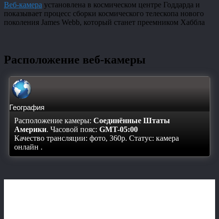
Веб-камера
установлена в космическом центре Годдарда и
показывает процесс сборки космического телескопа нового
поколения James Webb, который станет преемником Хаббла
Расположение веб-камеры
География
Расположение камеры:
Соединённые Штаты
Америки
. Часовой пояс:
GMT-05:00
Качество трансляции: фото, 360p. Статус:
камера
онлайн
.