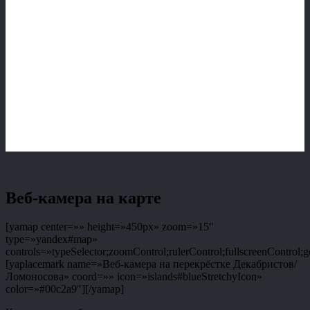
Веб-камера на карте
[yamap center=»» height=»450px» zoom=»15″
type=»yandex#map»
controls=»typeSelector;zoomControl;rulerControl;fullscreenControl;g
[yaplacemark name=»Веб-камера на перекрёстке Декабристов/
Ломоносова» coord=»» icon=»islands#blueStretchyIcon»
color=»#00c2a9″][/yamap]