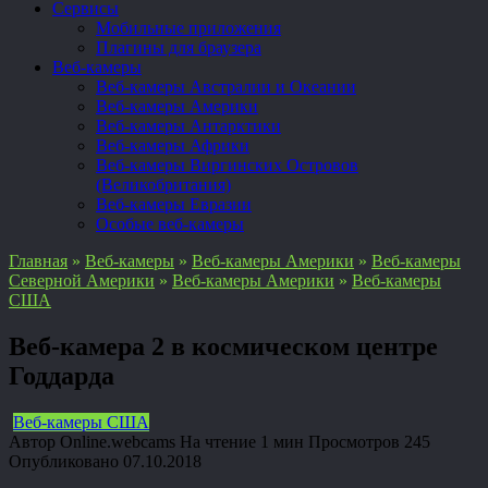
Сервисы
Мобильные приложения
Плагины для браузера
Веб-камеры
Веб-камеры Австралии и Океании
Веб-камеры Америки
Веб-камеры Антарктики
Веб-камеры Африки
Веб-камеры Виргинских Островов
(Великобритания)
Веб-камеры Евразии
Особые веб-камеры
Главная
»
Веб-камеры
»
Веб-камеры Америки
»
Веб-камеры
Северной Америки
»
Веб-камеры Америки
»
Веб-камеры
США
Веб-камера 2 в космическом центре
Годдарда
Веб-камеры США
Автор
Online.webcams
На чтение
1 мин
Просмотров
245
Опубликовано
07.10.2018