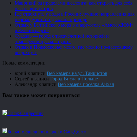
Маврикий за пределами шезлонга: как открыть для себя
настоящий остров
Где отдохнуть у воды в России: лучшие направления для
перезагрузки и отдыха на природе
Отдых у Балтийского моря в апарт-отеле «АмстерДОМ»
в Зеленоградске
Суздаль — город с тысячелетней историей и
атмосферой русского уюта
Отдых в Подмосковье: место, где можно по-настоящему
выдохнуть
Новые комментарии
юрий
к записи
Веб-камера на ул. Танкистов
Сергей
к записи
Город Висла в Польше
Александр
к записи
Веб-камера посёлка Айхал
Вам также может понравиться
Пляж Сандестин
Белые медведи зоопарка в Сан-Диего