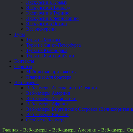
Экскурсии в Крыму
Экскурсии в Таиланд
Экскурсии в Турцию
Экскурсии в Черногорию
Экскурсии в Чехию
Все экскурсии
Туры
Туры из Москвы
Туры из Санкт-Петербурга
Туры из Краснодара
Туры из Екатеринбурга
Контакты
Сервисы
Мобильные приложения
Плагины для браузера
Веб-камеры
Веб-камеры Австралии и Океании
Веб-камеры Америки
Веб-камеры Антарктики
Веб-камеры Африки
Веб-камеры Виргинских Островов (Великобритани
Веб-камеры Евразии
Особые веб-камеры
Главная
»
Веб-камеры
»
Веб-камеры Америки
»
Веб-камеры Се