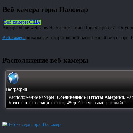
Веб-камера горы Паломар
Веб-камеры США
Автор
Online.webcams
На чтение
1 мин
Просмотров
271
Опубл
Веб-камера
показывает потрясающий панорамный вид с горы 
Расположение веб-камеры
География
Расположение камеры:
Соединённые Штаты Америки
. Ча
Качество трансляции: фото, 480p. Статус:
камера онлайн
.