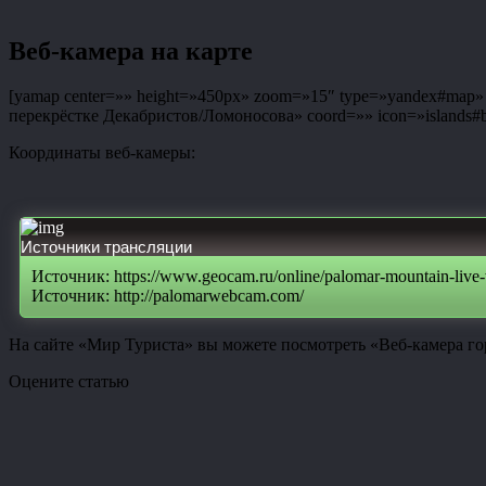
Веб-камера на карте
[yamap center=»» height=»450px» zoom=»15″ type=»yandex#map» co
перекрёстке Декабристов/Ломоносова» coord=»» icon=»islands#bl
Координаты веб-камеры:
Источники трансляции
Источник: https://www.geocam.ru/online/palomar-mountain-live
Источник: http://palomarwebcam.com/
На сайте «Мир Туриста» вы можете посмотреть «Веб-камера г
Оцените статью