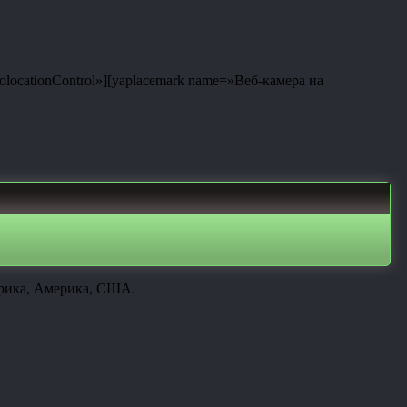
eolocationControl»][yaplacemark name=»Веб-камера на
ерика, Америка, США.