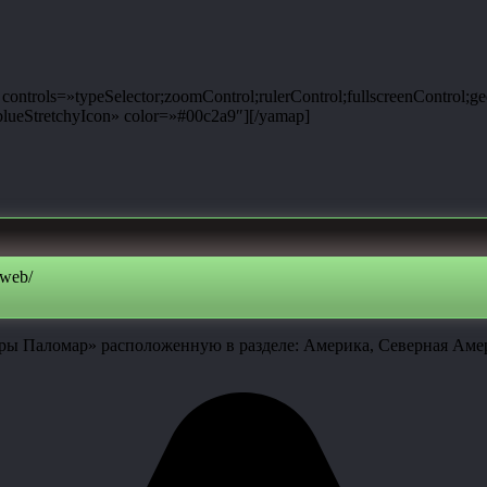
ntrols=»typeSelector;zoomControl;rulerControl;fullscreenControl;g
ueStretchyIcon» color=»#00c2a9″][/yamap]
-web/
оры Паломар» расположенную в разделе: Америка, Северная Ам