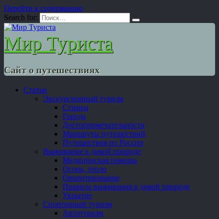
Перейти к содержанию
Search for:
Мир Туриста
Сайт о путешествиях
Статьи
Экскурсионный туризм
Страны
Города
Достопримечательности
Маршруты путешествий
Путешествия по России
Выживание в дикой природе
Медицинская помощь
Огонь, тепло
Ориентирование
Правила выживания в дикой природе
Укрытие
Спортивный туризм
Автотуризм