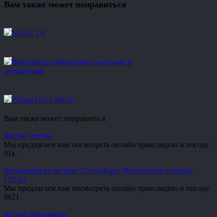
Вам также может понравиться
NASA TV
Веб-камера наблюдения за китами и
дельфинами
Гейзер Old Faithful
Вам также может понравиться
Волчье логово
Мы предлагаем вам посмотреть онлайн трансляцию и погоду
0
1к.
Веб-камера на острове Санта-Крус (Виргинские острова,
США)
Мы предлагаем вам посмотреть онлайн трансляцию и погоду
0
621
Волчья веб-камера