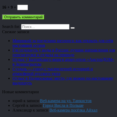
16 + 9 =
Search for:
Свежие записи
Маврикий за пределами шезлонга: как открыть для себя
настоящий остров
Где отдохнуть у воды в России: лучшие направления для
перезагрузки и отдыха на природе
Отдых у Балтийского моря в апарт-отеле «АмстерДОМ»
в Зеленоградске
Суздаль — город с тысячелетней историей и
атмосферой русского уюта
Отдых в Подмосковье: место, где можно по-настоящему
выдохнуть
Новые комментарии
юрий
к записи
Веб-камера на ул. Танкистов
Сергей
к записи
Город Висла в Польше
Александр
к записи
Веб-камера посёлка Айхал