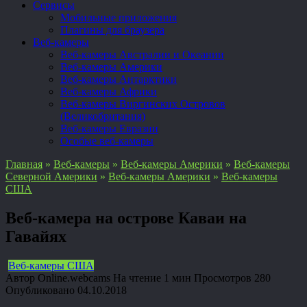
Сервисы
Мобильные приложения
Плагины для браузера
Веб-камеры
Веб-камеры Австралии и Океании
Веб-камеры Америки
Веб-камеры Антарктики
Веб-камеры Африки
Веб-камеры Виргинских Островов
(Великобритания)
Веб-камеры Евразии
Особые веб-камеры
Главная
»
Веб-камеры
»
Веб-камеры Америки
»
Веб-камеры
Северной Америки
»
Веб-камеры Америки
»
Веб-камеры
США
Веб-камера на острове Каваи на
Гавайях
Веб-камеры США
Автор
Online.webcams
На чтение
1 мин
Просмотров
280
Опубликовано
04.10.2018