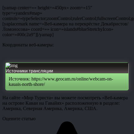
[yamap center=»» height=»450px» zoom=»15″
type=»yandex#map»
controls=»typeSelector;zoomControl;rulerControl;fullscreenControl;g
[yaplacemark name=»Веб-камера на перекрёстке Декабристов/
Ломоносова» coord=»» icon=»islands#blueStretchyIcon»
color=»#00c2a9″][/yamap]
Координаты веб-камеры:
Источники трансляции
Источник: https://www.geocam.ru/online/webcam-on-
kauais-north-shore/
На сайте «Мир Туриста» вы можете посмотреть «Веб-камера
на острове Каваи на Гавайях» расположенную в разделе:
Америка, Северная Америка, Америка, США.
Оцените статью