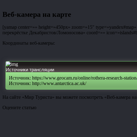
Веб-камера на карте
[yamap center=»» height=»450px» zoom=»15″ type=»yandex#map» co
перекрёстке Декабристов/Ломоносова» coord=»» icon=»islands#bl
Координаты веб-камеры:
Источники трансляции
Источник: https://www.geocam.ru/online/rothera-research-station
Источник: http://www.antarctica.ac.uk/
На сайте «Мир Туриста» вы можете посмотреть «Веб-камера на
Оцените статью