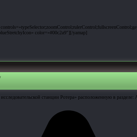
ntrols=»typeSelector;zoomControl;rulerControl;fullscreenControl;g
ueStretchyIcon» color=»#00c2a9″][/yamap]
/
 исследовательской станции Ротера» расположенную в разделе: 