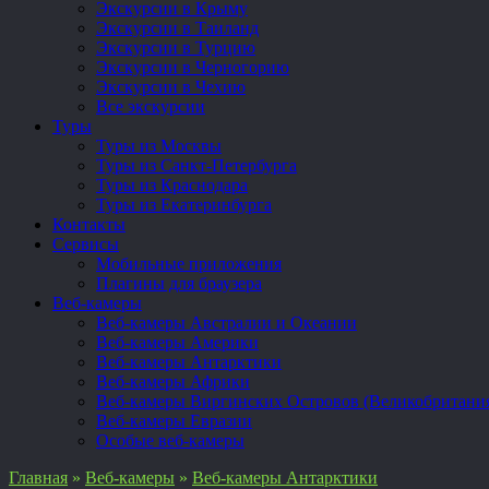
Экскурсии в Крыму
Экскурсии в Таиланд
Экскурсии в Турцию
Экскурсии в Черногорию
Экскурсии в Чехию
Все экскурсии
Туры
Туры из Москвы
Туры из Санкт-Петербурга
Туры из Краснодара
Туры из Екатеринбурга
Контакты
Сервисы
Мобильные приложения
Плагины для браузера
Веб-камеры
Веб-камеры Австралии и Океании
Веб-камеры Америки
Веб-камеры Антарктики
Веб-камеры Африки
Веб-камеры Виргинских Островов (Великобритани
Веб-камеры Евразии
Особые веб-камеры
Главная
»
Веб-камеры
»
Веб-камеры Антарктики