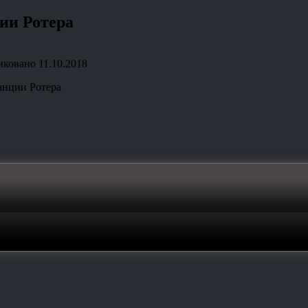
ии Ротера
иковано
11.10.2018
анции Ротера