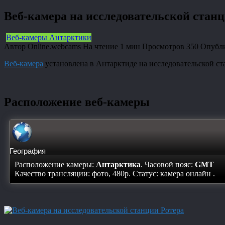
Веб-камера на исследовательской станц
Веб-камеры Антарктики
Автор
Online.webcams
На чтение
1 мин
Просмотров
350
Опубл
Веб-камера
установлена в Антарктиде на исследовательской ст
Расположение веб-камеры
География
Расположение камеры:
Антарктика
. Часовой пояс:
GMT
Качество трансляции: фото, 480p. Статус:
камера онлайн
.