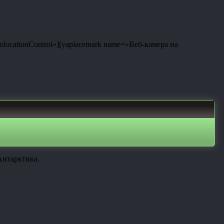
eolocationControl»][yaplacemark name=»Веб-камера на
Антарктика.