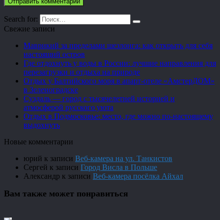
Search for:
Свежие записи
Маврикий за пределами шезлонга: как открыть для себя
настоящий остров
Где отдохнуть у воды в России: лучшие направления для
перезагрузки и отдыха на природе
Отдых у Балтийского моря в апарт-отеле «АмстерДОМ»
в Зеленоградске
Суздаль — город с тысячелетней историей и
атмосферой русского уюта
Отдых в Подмосковье: место, где можно по-настоящему
выдохнуть
Новые комментарии
юрий
к записи
Веб-камера на ул. Танкистов
Сергей
к записи
Город Висла в Польше
Александр
к записи
Веб-камера посёлка Айхал
Вам также может понравиться