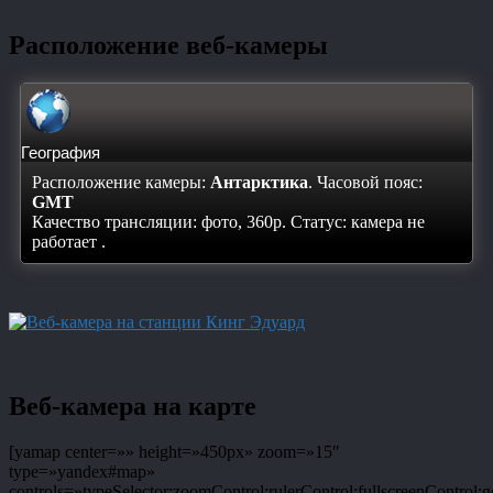
Расположение веб-камеры
География
Расположение камеры:
Антарктика
. Часовой пояс:
GMT
Качество трансляции: фото, 360p. Статус:
камера не
работает
.
Веб-камера на карте
[yamap center=»» height=»450px» zoom=»15″
type=»yandex#map»
controls=»typeSelector;zoomControl;rulerControl;fullscreenControl;g