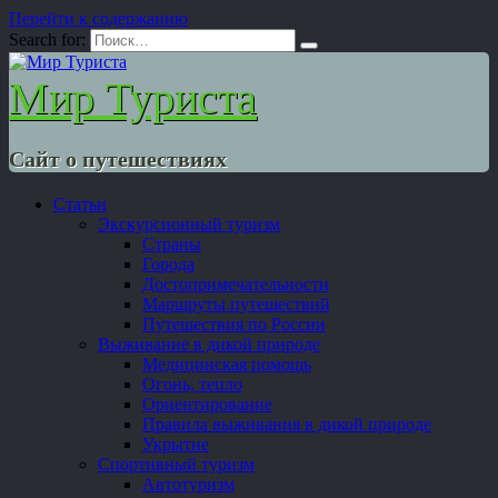
Перейти к содержанию
Search for:
Мир Туриста
Сайт о путешествиях
Статьи
Экскурсионный туризм
Страны
Города
Достопримечательности
Маршруты путешествий
Путешествия по России
Выживание в дикой природе
Медицинская помощь
Огонь, тепло
Ориентирование
Правила выживания в дикой природе
Укрытие
Спортивный туризм
Автотуризм