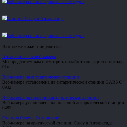
Веб-камера на исследовательском судне
Станция Casey в Антарктиде
Веб-камера на исследовательском судне
Вам также может понравиться
Антарктическая веб-камера
Мы предлагаем вам посмотреть онлайн трансляцию и погоду
0
1к.
Веб-камера на антарктической станции
Веб-камера установлена на антарктической станции GARS O’
0
932
Веб-камера на полярной антарктической станции
Веб-камера установлена на полярной антарктической станции
0
485
Станция Casey в Антарктиде
Веб-камера на арктической станции Casey в Антарктиде