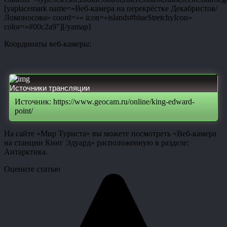
[yaplacemark name=»Веб-камера на перекрёстке Декабристов/
Ломоносова» coord=»» icon=»islands#blueStretchyIcon»
color=»#00c2a9″][/yamap]
Координаты веб-камеры:
Источники трансляции
Источник: https://www.geocam.ru/online/king-edward-
point/
На сайте «Мир Туриста» вы можете посмотреть «Веб-камера
на станции Кинг Эдуард» расположенную в разделе:
Антарктика.
Оцените статью