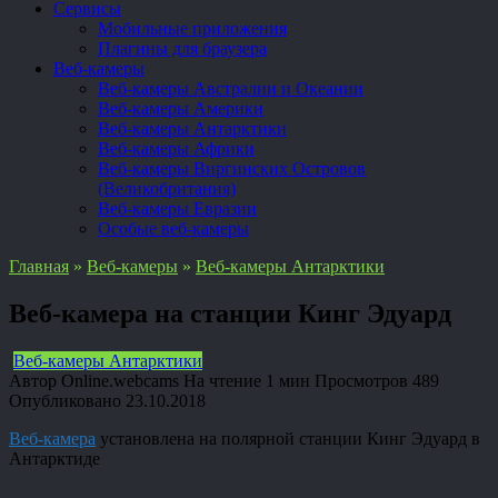
Сервисы
Мобильные приложения
Плагины для браузера
Веб-камеры
Веб-камеры Австралии и Океании
Веб-камеры Америки
Веб-камеры Антарктики
Веб-камеры Африки
Веб-камеры Виргинских Островов
(Великобритания)
Веб-камеры Евразии
Особые веб-камеры
Главная
»
Веб-камеры
»
Веб-камеры Антарктики
Веб-камера на станции Кинг Эдуард
Веб-камеры Антарктики
Автор
Online.webcams
На чтение
1 мин
Просмотров
489
Опубликовано
23.10.2018
Веб-камера
установлена на полярной станции Кинг Эдуард в
Антарктиде