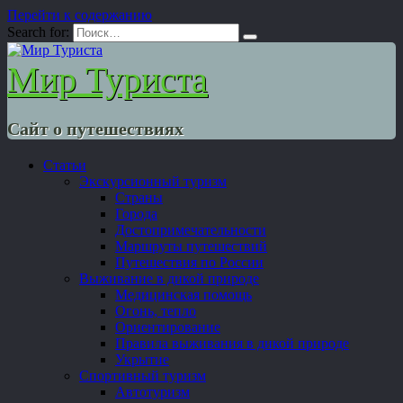
Перейти к содержанию
Search for:
Мир Туриста
Сайт о путешествиях
Статьи
Экскурсионный туризм
Страны
Города
Достопримечательности
Маршруты путешествий
Путешествия по России
Выживание в дикой природе
Медицинская помощь
Огонь, тепло
Ориентирование
Правила выживания в дикой природе
Укрытие
Спортивный туризм
Автотуризм