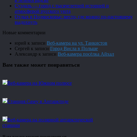
в Зеленоградске
Суздаль — город с тысячелетней историей и
атмосферой русского уюта
Отдых в Подмосковье: место, где можно по-настоящему
выдохнуть
Новые комментарии
юрий
к записи
Веб-камера на ул. Танкистов
Сергей
к записи
Город Висла в Польше
Александр
к записи
Веб-камера посёлка Айхал
Вам также может понравиться
Веб-камера на Южном полюсе
Станция Casey в Антарктиде
Веб-камера на полярной антарктической
станции
Вам также может понравиться