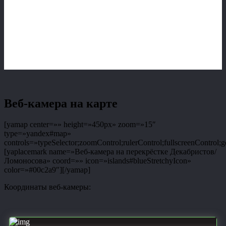
Веб-камера на карте
[yamap center=»» height=»450px» zoom=»15″
type=»yandex#map»
controls=»typeSelector;zoomControl;rulerControl;fullscreenControl;g
[yaplacemark name=»Веб-камера на перекрёстке Декабристов/
Ломоносова» coord=»» icon=»islands#blueStretchyIcon»
color=»#00c2a9″][/yamap]
Координаты веб-камеры: