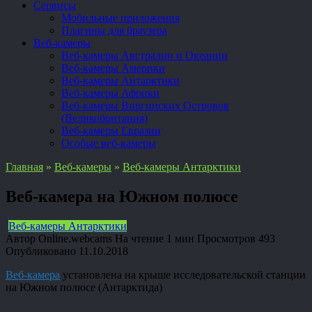
Сервисы
Мобильные приложения
Плагины для браузера
Веб-камеры
Веб-камеры Австралии и Океании
Веб-камеры Америки
Веб-камеры Антарктики
Веб-камеры Африки
Веб-камеры Виргинских Островов
(Великобритания)
Веб-камеры Евразии
Особые веб-камеры
Главная
»
Веб-камеры
»
Веб-камеры Антарктики
Веб-камера на Южном полюсе
Веб-камеры Антарктики
Автор
Online.webcams
На чтение
1 мин
Просмотров
493
Опубликовано
11.10.2018
Веб-камера
установлена на крыше исследовательской станции
на Южном полюсе (Антарктида)