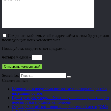
Сохранить моё имя, email и адрес сайта в этом браузере для
последующих моих комментариев.
Пожалуйста, введите ответ цифрами:
четыре × один =
Search for:
Свежие записи
Маврикий за пределами шезлонга: как открыть для себя
настоящий остров
Где отдохнуть у воды в России: лучшие направления для
перезагрузки и отдыха на природе
Отдых у Балтийского моря в апарт-отеле «АмстерДОМ»