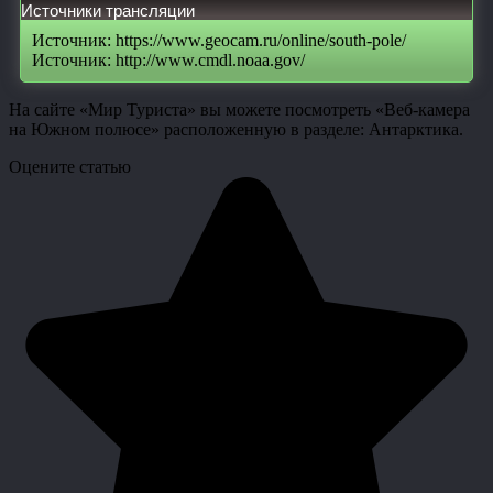
Источники трансляции
Источник: https://www.geocam.ru/online/south-pole/
Источник: http://www.cmdl.noaa.gov/
На сайте «Мир Туриста» вы можете посмотреть «Веб-камера
на Южном полюсе» расположенную в разделе: Антарктика.
Оцените статью