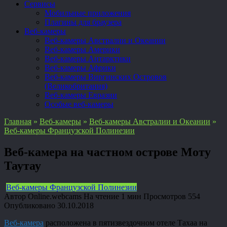
Сервисы
Мобильные приложения
Плагины для браузера
Веб-камеры
Веб-камеры Австралии и Океании
Веб-камеры Америки
Веб-камеры Антарктики
Веб-камеры Африки
Веб-камеры Виргинских Островов
(Великобритания)
Веб-камеры Евразии
Особые веб-камеры
Главная
»
Веб-камеры
»
Веб-камеры Австралии и Океании
»
Веб-камеры Французской Полинезии
Веб-камера на частном острове Моту
Таутау
Веб-камеры Французской Полинезии
Автор
Online.webcams
На чтение
1 мин
Просмотров
554
Опубликовано
30.10.2018
Веб-камера
расположена в пятизвездочном отеле Тахаа на