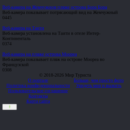
Веб-камера на Жемчужном пляже острова Бора Бора
Веб-камера показывает потрясающий вид на Жемчужный
0
445
Веб-камера на Таити
Веб-камера установлена на Таити в отеле Интер-
Континенталь
0
374
Веб-камера на пляже острова Моореа
Веб-камера показывает пляж на острове Моореа во
Французской
0
308
© 2018-2026 Мир Туриста
О портале
Больше, чем просто фото
Политика конфиденциальности
Увидеть мир и выжить
Пользовательское соглашение
Контакты
Карта сайта