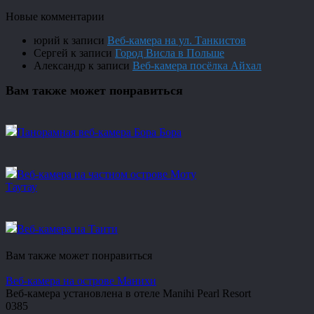
Новые комментарии
юрий
к записи
Веб-камера на ул. Танкистов
Сергей
к записи
Город Висла в Польше
Александр
к записи
Веб-камера посёлка Айхал
Вам также может понравиться
Панорамная веб-камера Бора Бора
Веб-камера на частном острове Моту
Таутау
Веб-камера на Таити
Вам также может понравиться
Веб-камера на острове Манихи
Веб-камера установлена в отеле Manihi Pearl Resort
0
385