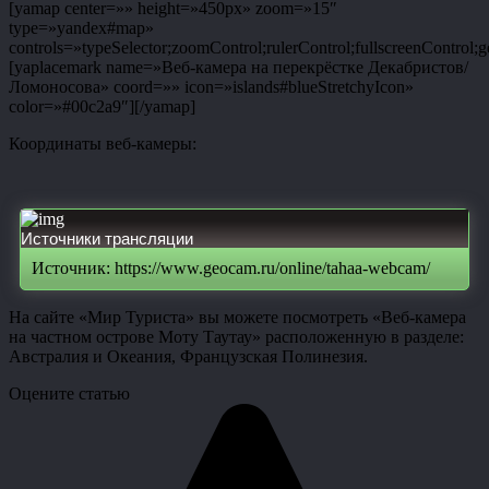
[yamap center=»» height=»450px» zoom=»15″
type=»yandex#map»
controls=»typeSelector;zoomControl;rulerControl;fullscreenControl;g
[yaplacemark name=»Веб-камера на перекрёстке Декабристов/
Ломоносова» coord=»» icon=»islands#blueStretchyIcon»
color=»#00c2a9″][/yamap]
Координаты веб-камеры:
Источники трансляции
Источник: https://www.geocam.ru/online/tahaa-webcam/
На сайте «Мир Туриста» вы можете посмотреть «Веб-камера
на частном острове Моту Таутау» расположенную в разделе:
Австралия и Океания, Французская Полинезия.
Оцените статью