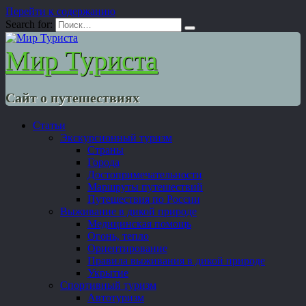
Перейти к содержанию
Search for:
Мир Туриста
Сайт о путешествиях
Статьи
Экскурсионный туризм
Страны
Города
Достопримечательности
Маршруты путешествий
Путешествия по России
Выживание в дикой природе
Медицинская помощь
Огонь, тепло
Ориентирование
Правила выживания в дикой природе
Укрытие
Спортивный туризм
Автотуризм