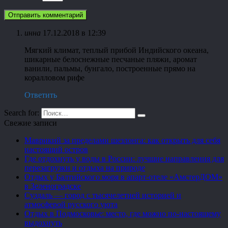
инна
17.12.2018 в 12:39
Мягкий климат, теплый прибой Индийского океана,
шикарные белоснежные песчаные пляжи, аромат
ванили, пальмы, бунгало, построенные прямо на
коралловом рифе
Ответить
Search for:
Свежие записи
Маврикий за пределами шезлонга: как открыть для себя
настоящий остров
Где отдохнуть у воды в России: лучшие направления для
перезагрузки и отдыха на природе
Отдых у Балтийского моря в апарт-отеле «АмстерДОМ»
в Зеленоградске
Суздаль — город с тысячелетней историей и
атмосферой русского уюта
Отдых в Подмосковье: место, где можно по-настоящему
выдохнуть