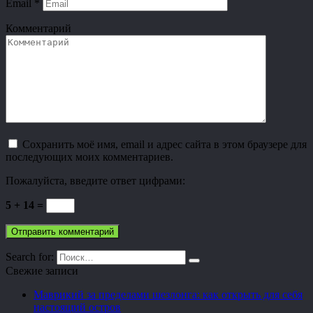
Email
*
Комментарий
Сохранить моё имя, email и адрес сайта в этом браузере для
последующих моих комментариев.
Пожалуйста, введите ответ цифрами:
5 + 14 =
Search for:
Свежие записи
Маврикий за пределами шезлонга: как открыть для себя
настоящий остров