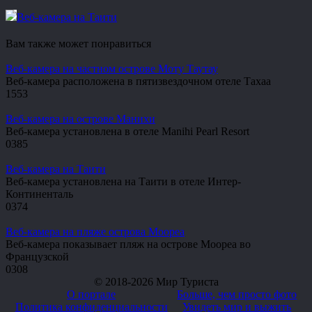
Веб-камера на Таити
Вам также может понравиться
Веб-камера на частном острове Моту Таутау
Веб-камера расположена в пятизвездочном отеле Тахаа
1
553
Веб-камера на острове Манихи
Веб-камера установлена в отеле Manihi Pearl Resort
0
385
Веб-камера на Таити
Веб-камера установлена на Таити в отеле Интер-
Континенталь
0
374
Веб-камера на пляже острова Моореа
Веб-камера показывает пляж на острове Моореа во
Французской
0
308
© 2018-2026 Мир Туриста
О портале
Больше, чем просто фото
Политика конфиденциальности
Увидеть мир и выжить