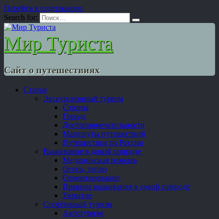
Перейти к содержанию
Search for:
Мир Туриста
Сайт о путешествиях
Статьи
Экскурсионный туризм
Страны
Города
Достопримечательности
Маршруты путешествий
Путешествия по России
Выживание в дикой природе
Медицинская помощь
Огонь, тепло
Ориентирование
Правила выживания в дикой природе
Укрытие
Спортивный туризм
Автотуризм