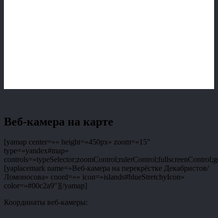
Веб-камера на карте
[yamap center=»» height=»450px» zoom=»15″
type=»yandex#map»
controls=»typeSelector;zoomControl;rulerControl;fullscreenControl;g
[yaplacemark name=»Веб-камера на перекрёстке Декабристов/
Ломоносова» coord=»» icon=»islands#blueStretchyIcon»
color=»#00c2a9″][/yamap]
Координаты веб-камеры: