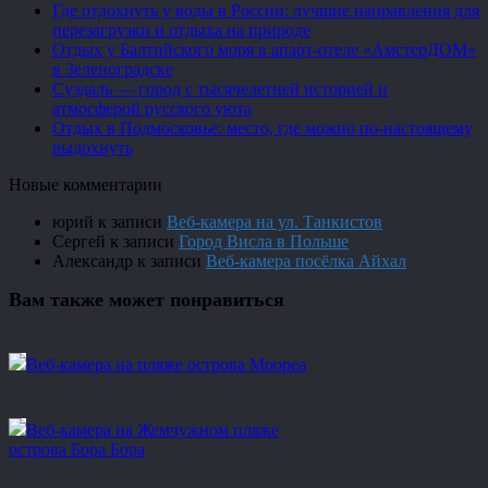
Где отдохнуть у воды в России: лучшие направления для
перезагрузки и отдыха на природе
Отдых у Балтийского моря в апарт-отеле «АмстерДОМ»
в Зеленоградске
Суздаль — город с тысячелетней историей и
атмосферой русского уюта
Отдых в Подмосковье: место, где можно по-настоящему
выдохнуть
Новые комментарии
юрий
к записи
Веб-камера на ул. Танкистов
Сергей
к записи
Город Висла в Польше
Александр
к записи
Веб-камера посёлка Айхал
Вам также может понравиться
Веб-камера на пляже острова Моореа
Веб-камера на Жемчужном пляже
острова Бора Бора