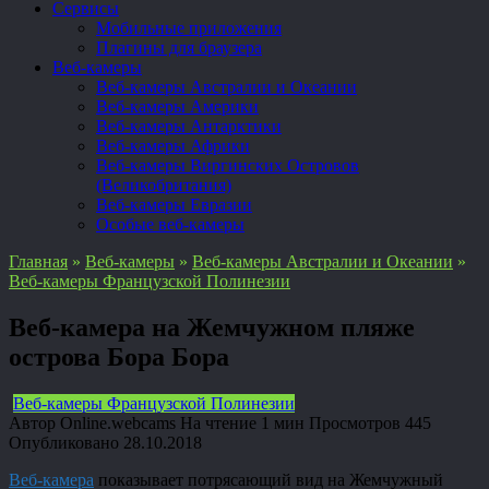
Сервисы
Мобильные приложения
Плагины для браузера
Веб-камеры
Веб-камеры Австралии и Океании
Веб-камеры Америки
Веб-камеры Антарктики
Веб-камеры Африки
Веб-камеры Виргинских Островов
(Великобритания)
Веб-камеры Евразии
Особые веб-камеры
Главная
»
Веб-камеры
»
Веб-камеры Австралии и Океании
»
Веб-камеры Французской Полинезии
Веб-камера на Жемчужном пляже
острова Бора Бора
Веб-камеры Французской Полинезии
Автор
Online.webcams
На чтение
1 мин
Просмотров
445
Опубликовано
28.10.2018
Веб-камера
показывает потрясающий вид на Жемчужный