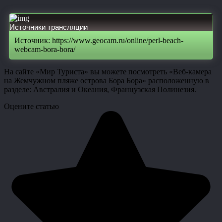
Источники трансляции
Источник: https://www.geocam.ru/online/perl-beach-
webcam-bora-bora/
На сайте «Мир Туриста» вы можете посмотреть «Веб-камера
на Жемчужном пляже острова Бора Бора» расположенную в
разделе: Австралия и Океания, Французская Полинезия.
Оцените статью