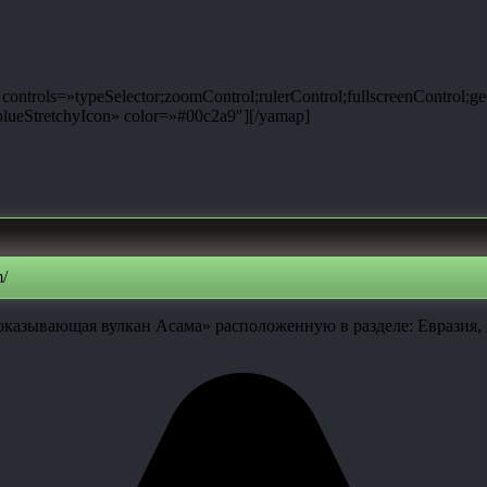
ntrols=»typeSelector;zoomControl;rulerControl;fullscreenControl;g
ueStretchyIcon» color=»#00c2a9″][/yamap]
/
оказывающая вулкан Асама» расположенную в разделе: Евразия, 