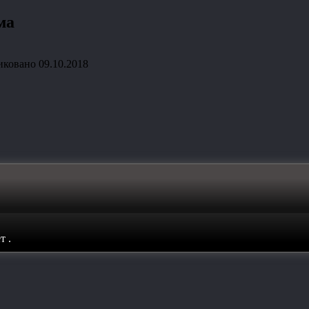
ма
иковано
09.10.2018
ет
.