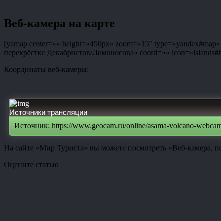
Веб-камера на карте
[yamap center=»» height=»450px» zoom=»15″ type=»yandex#map» co
перекрёстке Декабристов/Ломоносова» coord=»» icon=»islands#bl
Координаты веб-камеры:
Источники трансляции
Источник: https://www.geocam.ru/online/asama-volcano-webcam
На сайте «Мир Туриста» вы можете посмотреть «Веб-камера, п
Оцените статью