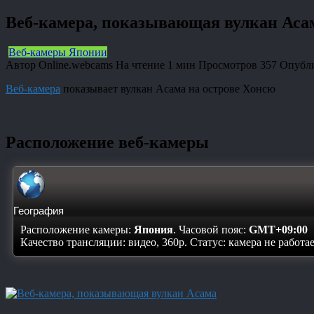
Веб-камера, показывающая вулкан Аса
Веб-камеры Японии
Автор
Online.webcams
На чтение
1 мин
Просмотров
357
Опубл
Веб-камера
показывает вулкан Асама на острове Хонсю
Расположение веб-камеры
География
Расположение камеры:
Япония
. Часовой пояс:
GMT+09:00
Качество трансляции: видео, 360p. Статус:
камера не работа