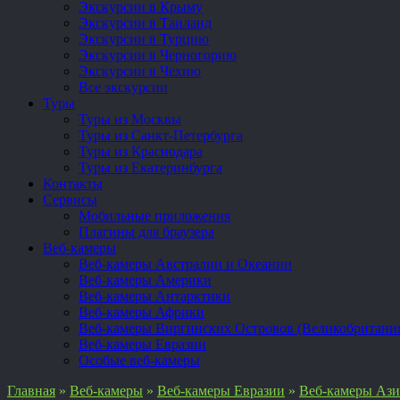
Экскурсии в Крыму
Экскурсии в Таиланд
Экскурсии в Турцию
Экскурсии в Черногорию
Экскурсии в Чехию
Все экскурсии
Туры
Туры из Москвы
Туры из Санкт-Петербурга
Туры из Краснодара
Туры из Екатеринбурга
Контакты
Сервисы
Мобильные приложения
Плагины для браузера
Веб-камеры
Веб-камеры Австралии и Океании
Веб-камеры Америки
Веб-камеры Антарктики
Веб-камеры Африки
Веб-камеры Виргинских Островов (Великобритани
Веб-камеры Евразии
Особые веб-камеры
Главная
»
Веб-камеры
»
Веб-камеры Евразии
»
Веб-камеры Аз