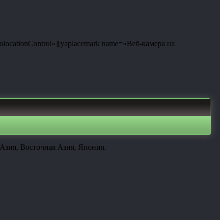
eolocationControl»][yaplacemark name=»Веб-камера на
Азия, Восточная Азия, Япония.