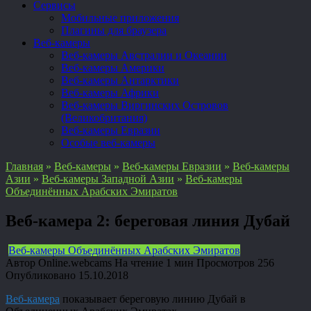
Сервисы
Мобильные приложения
Плагины для браузера
Веб-камеры
Веб-камеры Австралии и Океании
Веб-камеры Америки
Веб-камеры Антарктики
Веб-камеры Африки
Веб-камеры Виргинских Островов
(Великобритания)
Веб-камеры Евразии
Особые веб-камеры
Главная
»
Веб-камеры
»
Веб-камеры Евразии
»
Веб-камеры
Азии
»
Веб-камеры Западной Азии
»
Веб-камеры
Объединённых Арабских Эмиратов
Веб-камера 2: береговая линия Дубай
Веб-камеры Объединённых Арабских Эмиратов
Автор
Online.webcams
На чтение
1 мин
Просмотров
256
Опубликовано
15.10.2018
Веб-камера
показывает береговую линию Дубай в