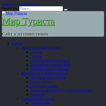
Перейти к содержанию
Search for:
Мир Туриста
Сайт о путешествиях
Статьи
Экскурсионный туризм
Страны
Города
Достопримечательности
Маршруты путешествий
Путешествия по России
Выживание в дикой природе
Медицинская помощь
Огонь, тепло
Ориентирование
Правила выживания в дикой природе
Укрытие
Спортивный туризм
Автотуризм