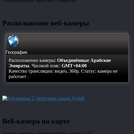
Объединенных Арабских Эмиратах
Расположение веб-камеры
География
Расположение камеры:
Объединённые Арабские
Эмираты
. Часовой пояс:
GMT+04:00
Качество трансляции: видео, 360p. Статус:
камера не
работает
.
Веб-камера на карте
[yamap center=»» height=»450px» zoom=»15″