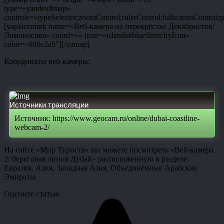
type=»yandex#map»
controls=»typeSelector;zoomControl;rulerControl;fullscreenControl;g
[yaplacemark name=»Веб-камера на перекрёстке Декабристов/
Ломоносова» coord=»» icon=»islands#blueStretchyIcon»
color=»#00c2a9″][/yamap]
Координаты веб-камеры:
Источники трансляции
Источник: https://www.geocam.ru/online/dubai-coastline-
webcam-2/
На сайте «Мир Туриста» вы можете посмотреть «Веб-камера
2: береговая линия Дубай» расположенную в разделе:
Евразия, Азия, Западная Азия, Объединённые Арабские
Эмираты.
Оцените статью