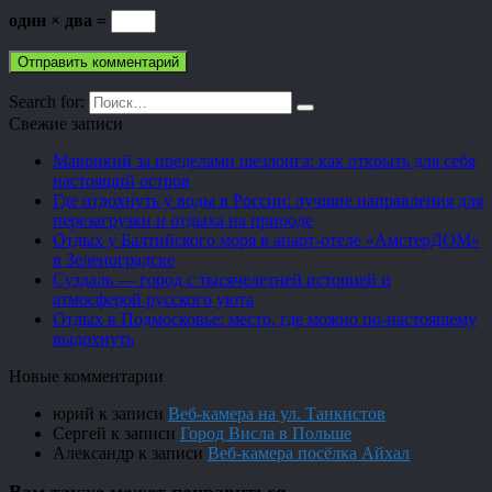
один × два =
Search for:
Свежие записи
Маврикий за пределами шезлонга: как открыть для себя
настоящий остров
Где отдохнуть у воды в России: лучшие направления для
перезагрузки и отдыха на природе
Отдых у Балтийского моря в апарт-отеле «АмстерДОМ»
в Зеленоградске
Суздаль — город с тысячелетней историей и
атмосферой русского уюта
Отдых в Подмосковье: место, где можно по-настоящему
выдохнуть
Новые комментарии
юрий
к записи
Веб-камера на ул. Танкистов
Сергей
к записи
Город Висла в Польше
Александр
к записи
Веб-камера посёлка Айхал