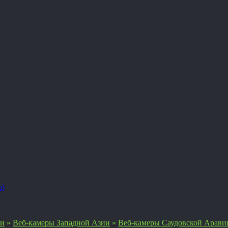
я)
ии
»
Веб-камеры Западной Азии
»
Веб-камеры Саудовской Арави