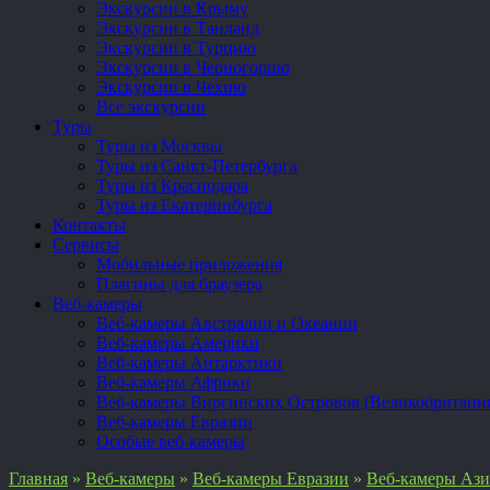
Экскурсии в Крыму
Экскурсии в Таиланд
Экскурсии в Турцию
Экскурсии в Черногорию
Экскурсии в Чехию
Все экскурсии
Туры
Туры из Москвы
Туры из Санкт-Петербурга
Туры из Краснодара
Туры из Екатеринбурга
Контакты
Сервисы
Мобильные приложения
Плагины для браузера
Веб-камеры
Веб-камеры Австралии и Океании
Веб-камеры Америки
Веб-камеры Антарктики
Веб-камеры Африки
Веб-камеры Виргинских Островов (Великобритани
Веб-камеры Евразии
Особые веб-камеры
Главная
»
Веб-камеры
»
Веб-камеры Евразии
»
Веб-камеры Аз