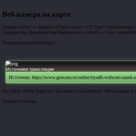
Веб-камера на карте
[yamap center=»» height=»450px» zoom=»15″ type=»yandex#map» co
перекрёстке Декабристов/Ломоносова» coord=»» icon=»islands#bl
Координаты веб-камеры:
Источники трансляции
Источник: https://www.geocam.ru/online/riyadh-webcam-saudi-ar
На сайте «Мир Туриста» вы можете посмотреть «Веб-камера в г
Оцените статью