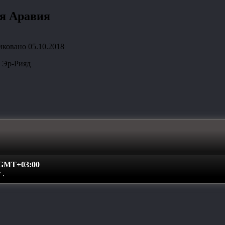
ая Аравия
иковано
05.10.2018
е Эр-Рияд
GMT+03:00
т
.