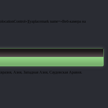
eolocationControl»][yaplacemark name=»Веб-камера на
вразия, Азия, Западная Азия, Саудовская Аравия.