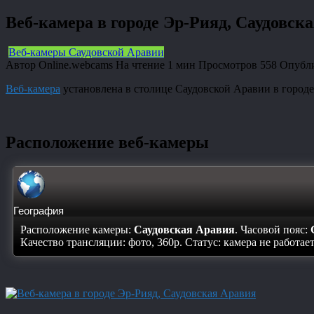
Веб-камера в городе Эр-Рияд, Саудовск
Веб-камеры Саудовской Аравии
Автор
Online.webcams
На чтение
1 мин
Просмотров
558
Опубл
Веб-камера
установлена в столице Саудовской Аравии в город
Расположение веб-камеры
География
Расположение камеры:
Саудовская Аравия
. Часовой пояс:
Качество трансляции: фото, 360p. Статус:
камера не работае