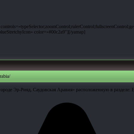
ntrols=»typeSelector;zoomControl;rulerControl;fullscreenControl;g
ueStretchyIcon» color=»#00c2a9″][/yamap]
abia/
ороде Эр-Рияд, Саудовская Аравия» расположенную в разделе: Е