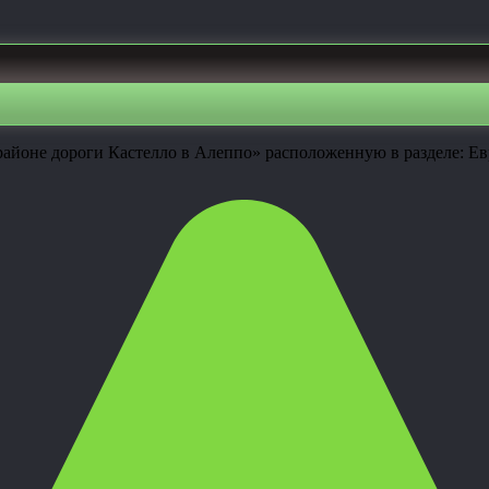
айоне дороги Кастелло в Алеппо» расположенную в разделе: Евр