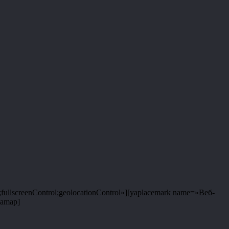
fullscreenControl;geolocationControl»][yaplacemark name=»Веб-
yamap]