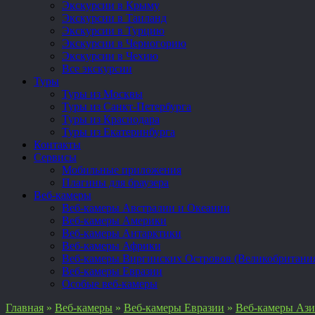
Экскурсии в Крыму
Экскурсии в Таиланд
Экскурсии в Турцию
Экскурсии в Черногорию
Экскурсии в Чехию
Все экскурсии
Туры
Туры из Москвы
Туры из Санкт-Петербурга
Туры из Краснодара
Туры из Екатеринбурга
Контакты
Сервисы
Мобильные приложения
Плагины для браузера
Веб-камеры
Веб-камеры Австралии и Океании
Веб-камеры Америки
Веб-камеры Антарктики
Веб-камеры Африки
Веб-камеры Виргинских Островов (Великобритани
Веб-камеры Евразии
Особые веб-камеры
Главная
»
Веб-камеры
»
Веб-камеры Евразии
»
Веб-камеры Аз