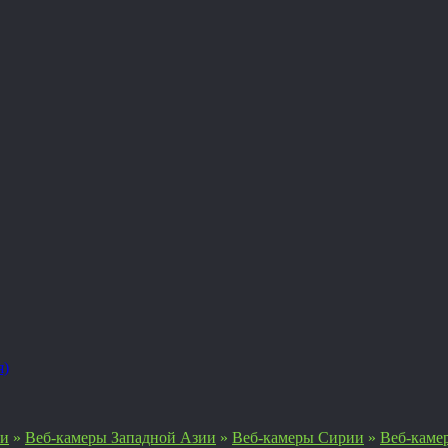
я)
ии
»
Веб-камеры Западной Азии
»
Веб-камеры Сирии
»
Веб-каме