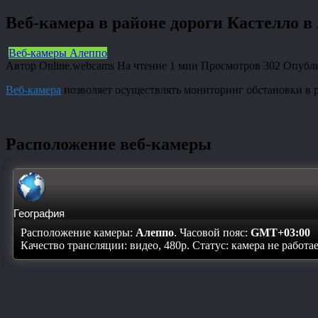
Веб-камера в районе дороги Кастелло в
Веб-камеры Алеппо
Автор
Online.webcams
На чтение
1 мин
Просмотров
302
Опубл
Веб-камера
позволяет осуществлять мониторинг обстановки в 
Расположение веб-камеры
География
Расположение камеры:
Алеппо
. Часовой пояс:
GMT+03:00
Качество трансляции: видео, 480p. Статус:
камера не работа