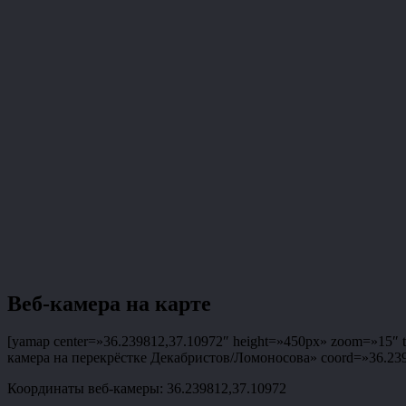
Веб-камера на карте
[yamap center=»36.239812,37.10972″ height=»450px» zoom=»15″ ty
камера на перекрёстке Декабристов/Ломоносова» coord=»36.23981
Координаты веб-камеры: 36.239812,37.10972