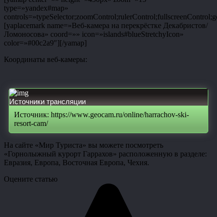
type=»yandex#map»
controls=»typeSelector;zoomControl;rulerControl;fullscreenControl;g
[yaplacemark name=»Веб-камера на перекрёстке Декабристов/
Ломоносова» coord=»» icon=»islands#blueStretchyIcon»
color=»#00c2a9″][/yamap]
Координаты веб-камеры:
Источники трансляции
Источник: https://www.geocam.ru/online/harrachov-ski-
resort-cam/
На сайте «Мир Туриста» вы можете посмотреть
«Горнолыжный курорт Гаррахов» расположенную в разделе:
Евразия, Европа, Восточная Европа, Чехия.
Оцените статью