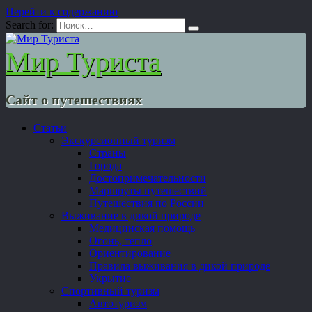
Перейти к содержанию
Search for:
Мир Туриста
Сайт о путешествиях
Статьи
Экскурсионный туризм
Страны
Города
Достопримечательности
Маршруты путешествий
Путешествия по России
Выживание в дикой природе
Медицинская помощь
Огонь, тепло
Ориентирование
Правила выживания в дикой природе
Укрытие
Спортивный туризм
Автотуризм