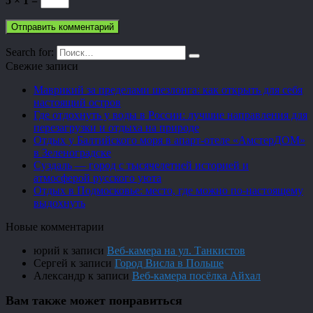
5 × 1 =
Search for:
Свежие записи
Маврикий за пределами шезлонга: как открыть для себя
настоящий остров
Где отдохнуть у воды в России: лучшие направления для
перезагрузки и отдыха на природе
Отдых у Балтийского моря в апарт-отеле «АмстерДОМ»
в Зеленоградске
Суздаль — город с тысячелетней историей и
атмосферой русского уюта
Отдых в Подмосковье: место, где можно по-настоящему
выдохнуть
Новые комментарии
юрий
к записи
Веб-камера на ул. Танкистов
Сергей
к записи
Город Висла в Польше
Александр
к записи
Веб-камера посёлка Айхал
Вам также может понравиться