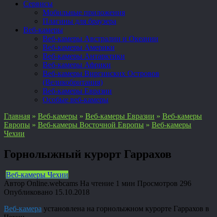
Сервисы
Мобильные приложения
Плагины для браузера
Веб-камеры
Веб-камеры Австралии и Океании
Веб-камеры Америки
Веб-камеры Антарктики
Веб-камеры Африки
Веб-камеры Виргинских Островов
(Великобритания)
Веб-камеры Евразии
Особые веб-камеры
Главная
»
Веб-камеры
»
Веб-камеры Евразии
»
Веб-камеры
Европы
»
Веб-камеры Восточной Европы
»
Веб-камеры
Чехии
Горнолыжный курорт Гаррахов
Веб-камеры Чехии
Автор
Online.webcams
На чтение
1 мин
Просмотров
296
Опубликовано
15.10.2018
Веб-камера
установлена на горнолыжном курорте Гаррахов в