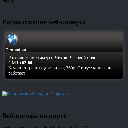
Чехии
Расположение веб-камеры
География
Расположение камеры:
Чехия
. Часовой пояс:
GMT+02:00
Качество трансляции: видео, 360p. Статус:
камера не
работает
.
Веб-камера на карте
[yamap center=»» height=»450px» zoom=»15″