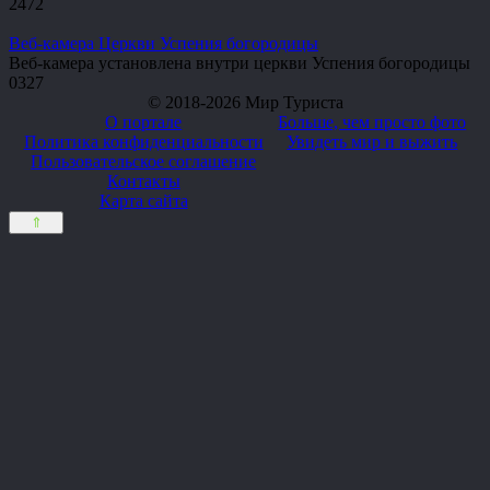
2
472
Веб-камера Церкви Успения богородицы
Веб-камера установлена внутри церкви Успения богородицы
0
327
© 2018-2026 Мир Туриста
О портале
Больше, чем просто фото
Политика конфиденциальности
Увидеть мир и выжить
Пользовательское соглашение
Контакты
Карта сайта