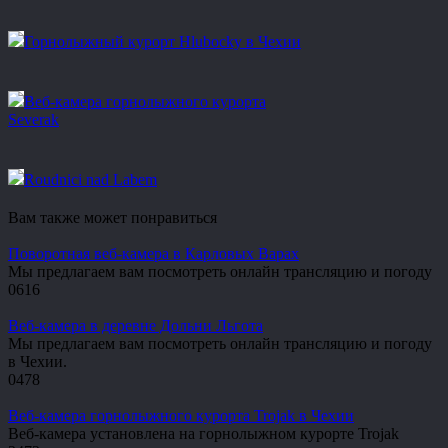
Горнолыжный курорт Hlubocky в Чехии
Веб-камера горнолыжного курорта
Severak
Roudnici nad Labem
Вам также может понравиться
Поворотная веб-камера в Карловых Варах
Мы предлагаем вам посмотреть онлайн трансляцию и погоду
0
616
Веб-камера в деревне Дольни Льгота
Мы предлагаем вам посмотреть онлайн трансляцию и погоду
в Чехии.
0
478
Веб-камера горнолыжного курорта Trojak в Чехии
Веб-камера установлена на горнолыжном курорте Trojak