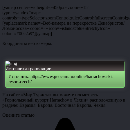
[yamap center=»» height=»450px» zoom=»15″
type=»yandex#map»
controls=»typeSelector;zoomControl;rulerControl;fullscreenControl;g
[yaplacemark name=»Веб-камера на перекрёстке Декабристов/
Ломоносова» coord=»» icon=»islands#blueStretchyIcon»
color=»#00c2a9″][/yamap]
Координаты веб-камеры:
Источники трансляции
Источник: https://www.geocam.ru/online/harrachov-ski-
resort-czech/
На сайте «Мир Туриста» вы можете посмотреть
«Горнолыжный курорт Harrachov в Чехии» расположенную в
разделе: Евразия, Европа, Восточная Европа, Чехия.
Оцените статью