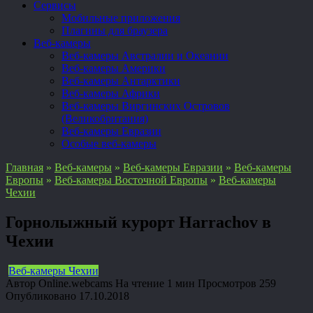
Сервисы
Мобильные приложения
Плагины для браузера
Веб-камеры
Веб-камеры Австралии и Океании
Веб-камеры Америки
Веб-камеры Антарктики
Веб-камеры Африки
Веб-камеры Виргинских Островов
(Великобритания)
Веб-камеры Евразии
Особые веб-камеры
Главная
»
Веб-камеры
»
Веб-камеры Евразии
»
Веб-камеры
Европы
»
Веб-камеры Восточной Европы
»
Веб-камеры
Чехии
Горнолыжный курорт Harrachov в
Чехии
Веб-камеры Чехии
Автор
Online.webcams
На чтение
1 мин
Просмотров
259
Опубликовано
17.10.2018