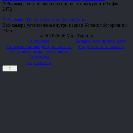
Веб-камера установлена на горнолыжном курорте Trojak
2
472
Веб-камера Церкви Успения богородицы
Веб-камера установлена внутри церкви Успения богородицы
0
326
© 2018-2026 Мир Туриста
О портале
Больше, чем просто фото
Политика конфиденциальности
Увидеть мир и выжить
Пользовательское соглашение
Контакты
Карта сайта