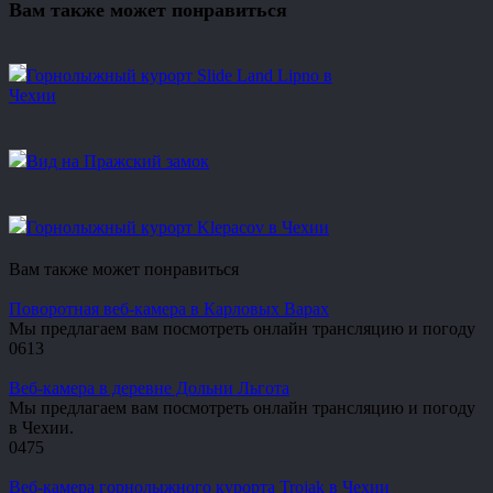
Вам также может понравиться
Горнолыжный курорт Slide Land Lipno в
Чехии
Вид на Пражский замок
Горнолыжный курорт Klepacov в Чехии
Вам также может понравиться
Поворотная веб-камера в Карловых Варах
Мы предлагаем вам посмотреть онлайн трансляцию и погоду
0
613
Веб-камера в деревне Дольни Льгота
Мы предлагаем вам посмотреть онлайн трансляцию и погоду
в Чехии.
0
475
Веб-камера горнолыжного курорта Trojak в Чехии