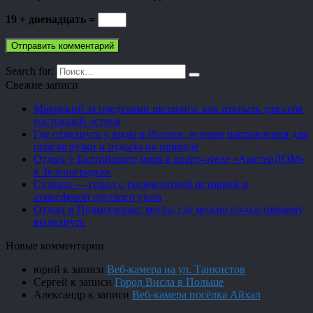
19 + двенадцать =
Search for:
Свежие записи
Маврикий за пределами шезлонга: как открыть для себя
настоящий остров
Где отдохнуть у воды в России: лучшие направления для
перезагрузки и отдыха на природе
Отдых у Балтийского моря в апарт-отеле «АмстерДОМ»
в Зеленоградске
Суздаль — город с тысячелетней историей и
атмосферой русского уюта
Отдых в Подмосковье: место, где можно по-настоящему
выдохнуть
Новые комментарии
юрий
к записи
Веб-камера на ул. Танкистов
Сергей
к записи
Город Висла в Польше
Александр
к записи
Веб-камера посёлка Айхал