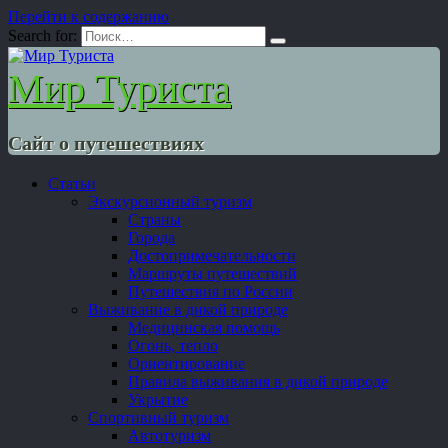
Перейти к содержанию
Search for:
Мир Туриста
Сайт о путешествиях
Статьи
Экскурсионный туризм
Страны
Города
Достопримечательности
Маршруты путешествий
Путешествия по России
Выживание в дикой природе
Медицинская помощь
Огонь, тепло
Ориентирование
Правила выживания в дикой природе
Укрытие
Спортивный туризм
Автотуризм