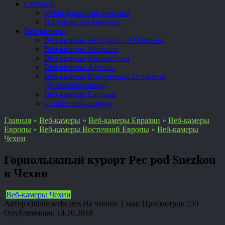
Сервисы
Мобильные приложения
Плагины для браузера
Веб-камеры
Веб-камеры Австралии и Океании
Веб-камеры Америки
Веб-камеры Антарктики
Веб-камеры Африки
Веб-камеры Виргинских Островов
(Великобритания)
Веб-камеры Евразии
Особые веб-камеры
Главная
»
Веб-камеры
»
Веб-камеры Евразии
»
Веб-камеры
Европы
»
Веб-камеры Восточной Европы
»
Веб-камеры
Чехии
Горнолыжный курорт Pec pod Snezkou
в Чехии
Веб-камеры Чехии
Автор
Online.webcams
На чтение
1 мин
Просмотров
259
Опубликовано
14.10.2018