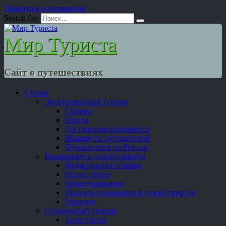
Перейти к содержанию
Search for:
Мир Туриста
Сайт о путешествиях
Статьи
Экскурсионный туризм
Страны
Города
Достопримечательности
Маршруты путешествий
Путешествия по России
Выживание в дикой природе
Медицинская помощь
Огонь, тепло
Ориентирование
Правила выживания в дикой природе
Укрытие
Спортивный туризм
Автотуризм