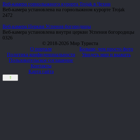
Веб-камера горнолыжного курорта Trojak в Чехии
Веб-камера установлена на горнолыжном курорте Trojak
2
472
Веб-камера Церкви Успения богородицы
Веб-камера установлена внутри церкви Успения богородицы
0
326
© 2018-2026 Мир Туриста
О портале
Больше, чем просто фото
Политика конфиденциальности
Увидеть мир и выжить
Пользовательское соглашение
Контакты
Карта сайта