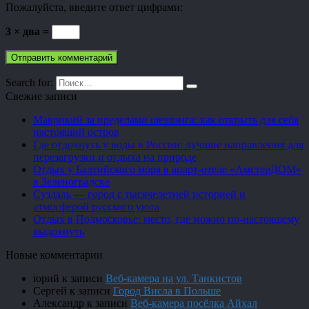
Пожалуйста, введите ответ цифрами:
3 × два =
Search for:
Свежие записи
Маврикий за пределами шезлонга: как открыть для себя
настоящий остров
Где отдохнуть у воды в России: лучшие направления для
перезагрузки и отдыха на природе
Отдых у Балтийского моря в апарт-отеле «АмстерДОМ»
в Зеленоградске
Суздаль — город с тысячелетней историей и
атмосферой русского уюта
Отдых в Подмосковье: место, где можно по-настоящему
выдохнуть
Новые комментарии
юрий
к записи
Веб-камера на ул. Танкистов
Сергей
к записи
Город Висла в Польше
Александр
к записи
Веб-камера посёлка Айхал