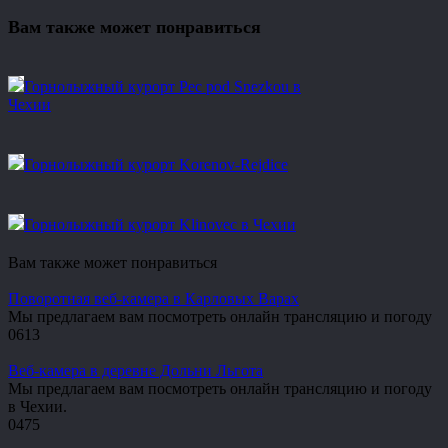
Вам также может понравиться
Горнолыжный курорт Pec pod Snezkou в
Чехии
Горнолыжный курорт Korenov-Rejdice
Горнолыжный курорт Klinovec в Чехии
Вам также может понравиться
Поворотная веб-камера в Карловых Варах
Мы предлагаем вам посмотреть онлайн трансляцию и погоду
0
613
Веб-камера в деревне Дольни Льгота
Мы предлагаем вам посмотреть онлайн трансляцию и погоду
в Чехии.
0
475