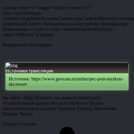
[yamap center=»» height=»450px» zoom=»15″
type=»yandex#map»
controls=»typeSelector;zoomControl;rulerControl;fullscreenControl;g
[yaplacemark name=»Веб-камера на перекрёстке Декабристов/
Ломоносова» coord=»» icon=»islands#blueStretchyIcon»
color=»#00c2a9″][/yamap]
Координаты веб-камеры:
Источники трансляции
Источник: https://www.geocam.ru/online/pec-pod-snezkou-
ski-resort/
На сайте «Мир Туриста» вы можете посмотреть
«Горнолыжный курорт Pec pod Snezkou в Чехии»
расположенную в разделе: Евразия, Европа, Восточная
Европа, Чехия.
Оцените статью