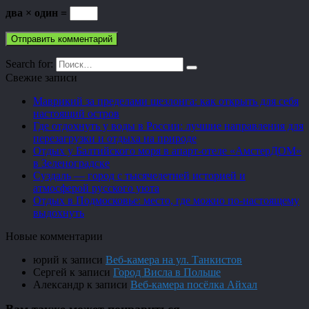
два × один =
Search for:
Свежие записи
Маврикий за пределами шезлонга: как открыть для себя
настоящий остров
Где отдохнуть у воды в России: лучшие направления для
перезагрузки и отдыха на природе
Отдых у Балтийского моря в апарт-отеле «АмстерДОМ»
в Зеленоградске
Суздаль — город с тысячелетней историей и
атмосферой русского уюта
Отдых в Подмосковье: место, где можно по-настоящему
выдохнуть
Новые комментарии
юрий
к записи
Веб-камера на ул. Танкистов
Сергей
к записи
Город Висла в Польше
Александр
к записи
Веб-камера посёлка Айхал