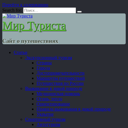
Перейти к содержанию
Search for:
Мир Туриста
Сайт о путешествиях
Статьи
Экскурсионный туризм
Страны
Города
Достопримечательности
Маршруты путешествий
Путешествия по России
Выживание в дикой природе
Медицинская помощь
Огонь, тепло
Ориентирование
Правила выживания в дикой природе
Укрытие
Спортивный туризм
Автотуризм