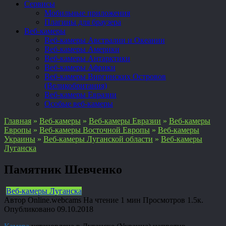
Сервисы
Мобильные приложения
Плагины для браузера
Веб-камеры
Веб-камеры Австралии и Океании
Веб-камеры Америки
Веб-камеры Антарктики
Веб-камеры Африки
Веб-камеры Виргинских Островов
(Великобритания)
Веб-камеры Евразии
Особые веб-камеры
Главная
»
Веб-камеры
»
Веб-камеры Евразии
»
Веб-камеры
Европы
»
Веб-камеры Восточной Европы
»
Веб-камеры
Украины
»
Веб-камеры Луганской области
»
Веб-камеры
Луганска
Памятник Шевченко
Веб-камеры Луганска
Автор
Online.webcams
На чтение
1 мин
Просмотров
1.5к.
Опубликовано
09.10.2018