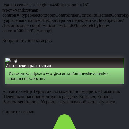
[yamap center=»» height=»450px» zoom=»15″
type=»yandex#map»
controls=»typeSelector;zoomControl;rulerControl;fullscreenControl;g
[yaplacemark name=»Веб-камера на перекрёстке Декабристов/
Ломоносова» coord=»» icon=»islands#blueStretchyIcon»
color=»#00c2a9″][/yamap]
Координаты веб-камеры:
Источники трансляции
Источник: https://www.geocam.ru/online/shevchenko-
monument-webcam/
На сайте «Мир Туриста» вы можете посмотреть «Памятник
Шевченко» расположенную в разделе: Евразия, Европа,
Восточная Европа, Украина, Луганская область, Луганск.
Оцените статью