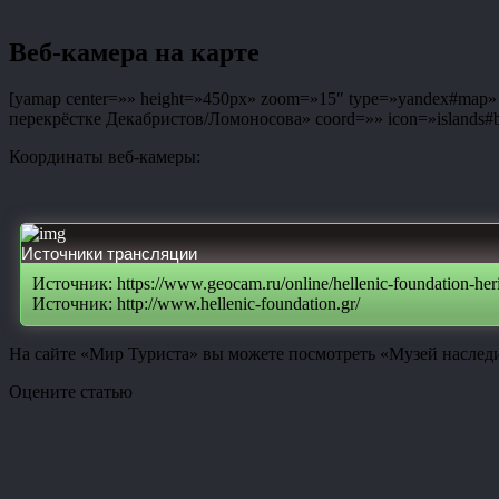
Веб-камера на карте
[yamap center=»» height=»450px» zoom=»15″ type=»yandex#map» co
перекрёстке Декабристов/Ломоносова» coord=»» icon=»islands#bl
Координаты веб-камеры:
Источники трансляции
Источник: https://www.geocam.ru/online/hellenic-foundation-heri
Источник: http://www.hellenic-foundation.gr/
На сайте «Мир Туриста» вы можете посмотреть «Музей наследи
Оцените статью