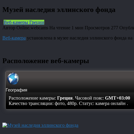
Музей наследия эллинского фонда
Веб-камеры Греции
Автор
Online.webcams
На чтение
1 мин
Просмотров
277
Опубл
Веб-камера
установлена в музее наследия эллинского фонда на 
Расположение веб-камеры
География
Расположение камеры:
Греция
. Часовой пояс:
GMT+03:00
Качество трансляции: фото, 480p. Статус:
камера онлайн
.