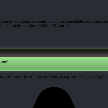
ntrols=»typeSelector;zoomControl;rulerControl;fullscreenControl;g
ueStretchyIcon» color=»#00c2a9″][/yamap]
tage/
я эллинского фонда» расположенную в разделе: Евразия, Европ