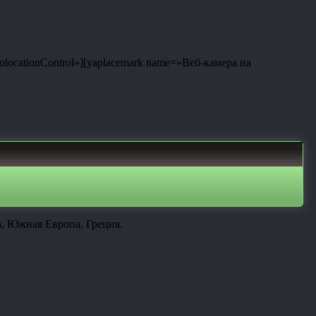
eolocationControl»][yaplacemark name=»Веб-камера на
а, Южная Европа, Греция.