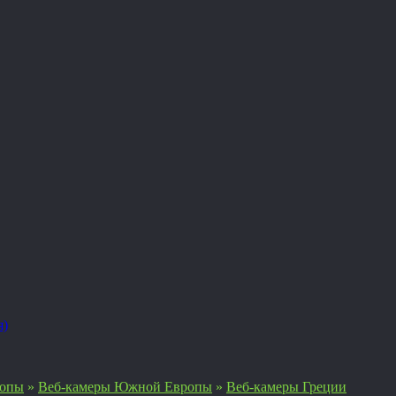
я)
ропы
»
Веб-камеры Южной Европы
»
Веб-камеры Греции