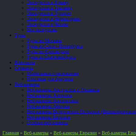
Экскурсии в Крыму
Экскурсии в Таиланд
Экскурсии в Турцию
Экскурсии в Черногорию
Экскурсии в Чехию
Все экскурсии
Туры
Туры из Москвы
Туры из Санкт-Петербурга
Туры из Краснодара
Туры из Екатеринбурга
Контакты
Сервисы
Мобильные приложения
Плагины для браузера
Веб-камеры
Веб-камеры Австралии и Океании
Веб-камеры Америки
Веб-камеры Антарктики
Веб-камеры Африки
Веб-камеры Виргинских Островов (Великобритани
Веб-камеры Евразии
Особые веб-камеры
Главная
»
Веб-камеры
»
Веб-камеры Евразии
»
Веб-камеры Ев