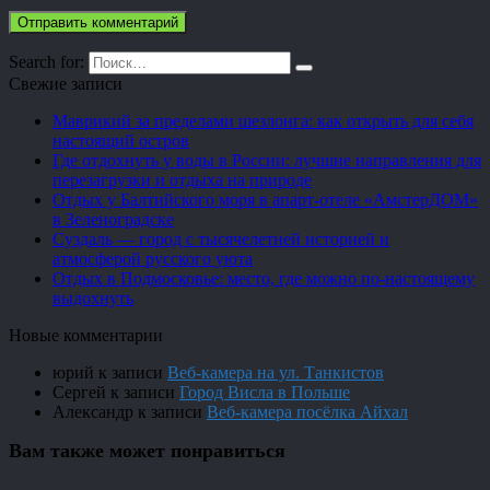
Search for:
Свежие записи
Маврикий за пределами шезлонга: как открыть для себя
настоящий остров
Где отдохнуть у воды в России: лучшие направления для
перезагрузки и отдыха на природе
Отдых у Балтийского моря в апарт-отеле «АмстерДОМ»
в Зеленоградске
Суздаль — город с тысячелетней историей и
атмосферой русского уюта
Отдых в Подмосковье: место, где можно по-настоящему
выдохнуть
Новые комментарии
юрий
к записи
Веб-камера на ул. Танкистов
Сергей
к записи
Город Висла в Польше
Александр
к записи
Веб-камера посёлка Айхал
Вам также может понравиться