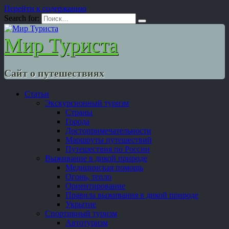
Перейти к содержанию
Search for:
Мир Туриста
Сайт о путешествиях
Статьи
Экскурсионный туризм
Страны
Города
Достопримечательности
Маршруты путешествий
Путешествия по России
Выживание в дикой природе
Медицинская помощь
Огонь, тепло
Ориентирование
Правила выживания в дикой природе
Укрытие
Спортивный туризм
Автотуризм