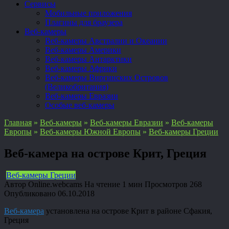
Сервисы
Мобильные приложения
Плагины для браузера
Веб-камеры
Веб-камеры Австралии и Океании
Веб-камеры Америки
Веб-камеры Антарктики
Веб-камеры Африки
Веб-камеры Виргинских Островов
(Великобритания)
Веб-камеры Евразии
Особые веб-камеры
Главная
»
Веб-камеры
»
Веб-камеры Евразии
»
Веб-камеры
Европы
»
Веб-камеры Южной Европы
»
Веб-камеры Греции
Веб-камера на острове Крит, Греция
Веб-камеры Греции
Автор
Online.webcams
На чтение
1 мин
Просмотров
268
Опубликовано
06.10.2018
Веб-камера
установлена на острове Крит в районе Сфакия,
Греция