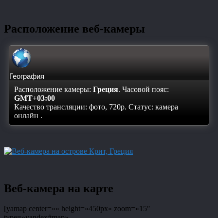
Расположение веб-камеры
География
Расположение камеры:
Греция
. Часовой пояс:
GMT+03:00
Качество трансляции: фото, 720p. Статус:
камера
онлайн
.
Веб-камера на карте
[yamap center=»» height=»450px» zoom=»15″
type=»yandex#map»