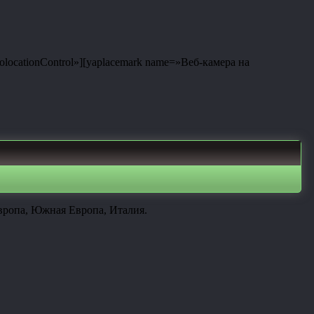
eolocationControl»][yaplacemark name=»Веб-камера на
вропа, Южная Европа, Италия.