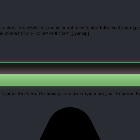
ntrols=»typeSelector;zoomControl;rulerControl;fullscreenControl;g
ueStretchyIcon» color=»#00c2a9″][/yamap]
урорт Rio Nero, Италия» расположенную в разделе: Евразия, Е