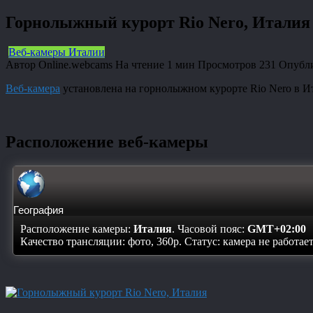
Горнолыжный курорт Rio Nero, Италия
Веб-камеры Италии
Автор
Online.webcams
На чтение
1 мин
Просмотров
231
Опубл
Веб-камера
установлена на горнолыжном курорте Rio Nero в И
Расположение веб-камеры
География
Расположение камеры:
Италия
. Часовой пояс:
GMT+02:00
Качество трансляции: фото, 360p. Статус:
камера не работае