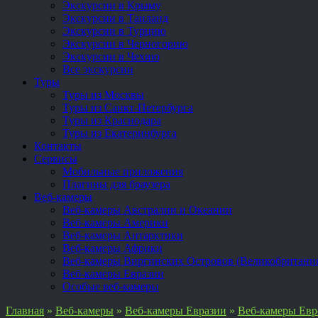
Экскурсии в Крыму
Экскурсии в Таиланд
Экскурсии в Турцию
Экскурсии в Черногорию
Экскурсии в Чехию
Все экскурсии
Туры
Туры из Москвы
Туры из Санкт-Петербурга
Туры из Краснодара
Туры из Екатеринбурга
Контакты
Сервисы
Мобильные приложения
Плагины для браузера
Веб-камеры
Веб-камеры Австралии и Океании
Веб-камеры Америки
Веб-камеры Антарктики
Веб-камеры Африки
Веб-камеры Виргинских Островов (Великобритани
Веб-камеры Евразии
Особые веб-камеры
Главная
»
Веб-камеры
»
Веб-камеры Евразии
»
Веб-камеры Ев