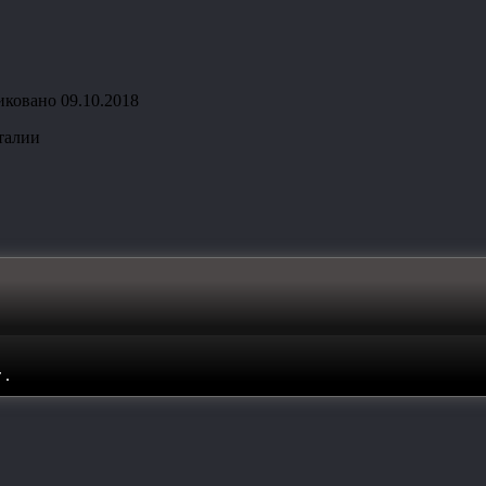
иковано
09.10.2018
талии
т
.