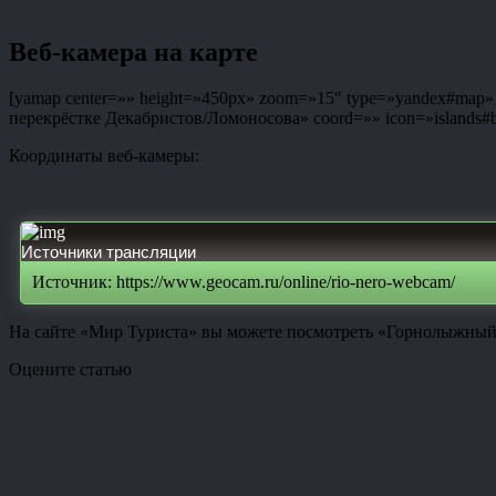
Веб-камера на карте
[yamap center=»» height=»450px» zoom=»15″ type=»yandex#map» co
перекрёстке Декабристов/Ломоносова» coord=»» icon=»islands#bl
Координаты веб-камеры:
Источники трансляции
Источник: https://www.geocam.ru/online/rio-nero-webcam/
На сайте «Мир Туриста» вы можете посмотреть «Горнолыжный к
Оцените статью