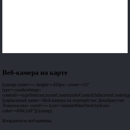
Веб-камера на карте
[yamap center=»» height=»450px» zoom=»15″
type=»yandex#map»
controls=»typeSelector;zoomControl;rulerControl;fullscreenControl;g
[yaplacemark name=»Веб-камера на перекрёстке Декабристов/
Ломоносова» coord=»» icon=»islands#blueStretchyIcon»
color=»#00c2a9″][/yamap]
Координаты веб-камеры: