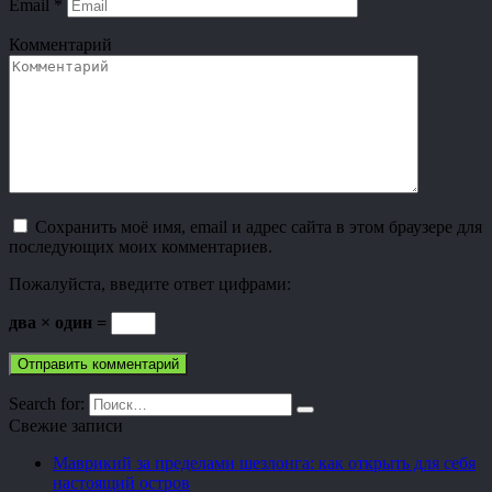
Email
*
Комментарий
Сохранить моё имя, email и адрес сайта в этом браузере для
последующих моих комментариев.
Пожалуйста, введите ответ цифрами:
два × один =
Search for:
Свежие записи
Маврикий за пределами шезлонга: как открыть для себя
настоящий остров