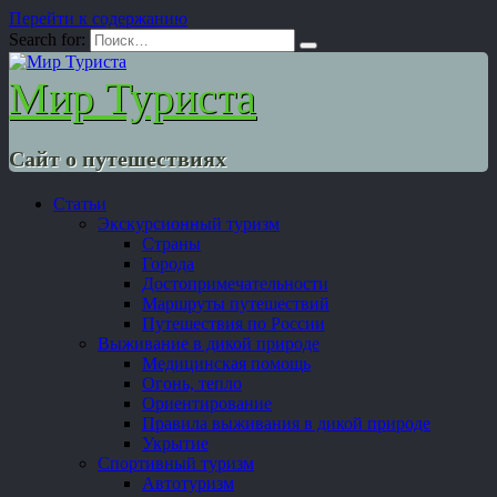
Перейти к содержанию
Search for:
Мир Туриста
Сайт о путешествиях
Статьи
Экскурсионный туризм
Страны
Города
Достопримечательности
Маршруты путешествий
Путешествия по России
Выживание в дикой природе
Медицинская помощь
Огонь, тепло
Ориентирование
Правила выживания в дикой природе
Укрытие
Спортивный туризм
Автотуризм