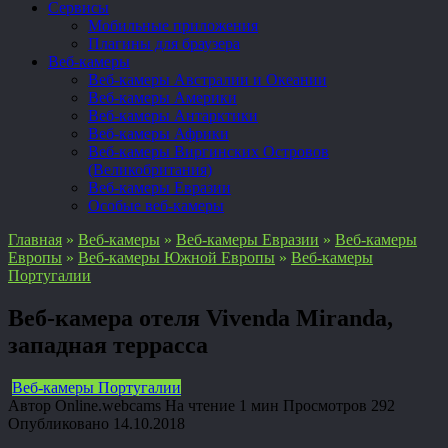
Сервисы
Мобильные приложения
Плагины для браузера
Веб-камеры
Веб-камеры Австралии и Океании
Веб-камеры Америки
Веб-камеры Антарктики
Веб-камеры Африки
Веб-камеры Виргинских Островов
(Великобритания)
Веб-камеры Евразии
Особые веб-камеры
Главная
»
Веб-камеры
»
Веб-камеры Евразии
»
Веб-камеры
Европы
»
Веб-камеры Южной Европы
»
Веб-камеры
Португалии
Веб-камера отеля Vivenda Miranda,
западная террасса
Веб-камеры Португалии
Автор
Online.webcams
На чтение
1 мин
Просмотров
292
Опубликовано
14.10.2018