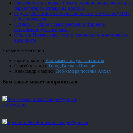
Где отдохнуть у воды в России: лучшие направления для
перезагрузки и отдыха на природе
Отдых у Балтийского моря в апарт-отеле «АмстерДОМ»
в Зеленоградске
Суздаль — город с тысячелетней историей и
атмосферой русского уюта
Отдых в Подмосковье: место, где можно по-настоящему
выдохнуть
Новые комментарии
юрий
к записи
Веб-камера на ул. Танкистов
Сергей
к записи
Город Висла в Польше
Александр
к записи
Веб-камера посёлка Айхал
Вам также может понравиться
Веб-камера: пляж города Фуншал,
Португалия
Крепость Pico Fortress в городе Фуншал