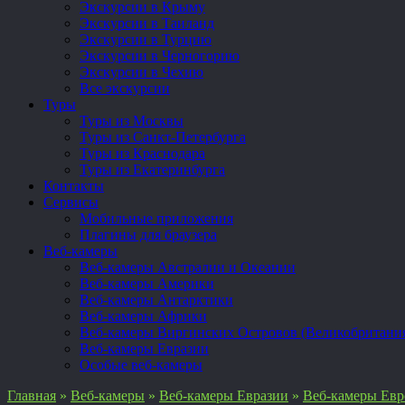
Экскурсии в Крыму
Экскурсии в Таиланд
Экскурсии в Турцию
Экскурсии в Черногорию
Экскурсии в Чехию
Все экскурсии
Туры
Туры из Москвы
Туры из Санкт-Петербурга
Туры из Краснодара
Туры из Екатеринбурга
Контакты
Сервисы
Мобильные приложения
Плагины для браузера
Веб-камеры
Веб-камеры Австралии и Океании
Веб-камеры Америки
Веб-камеры Антарктики
Веб-камеры Африки
Веб-камеры Виргинских Островов (Великобритани
Веб-камеры Евразии
Особые веб-камеры
Главная
»
Веб-камеры
»
Веб-камеры Евразии
»
Веб-камеры Ев