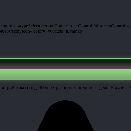
ntrols=»typeSelector;zoomControl;rulerControl;fullscreenControl;g
ueStretchyIcon» color=»#00c2a9″][/yamap]
встрийском городе Мельк» расположенную в разделе: Евразия, Е