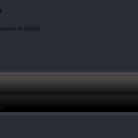
к
иковано
08.10.2018
т
.