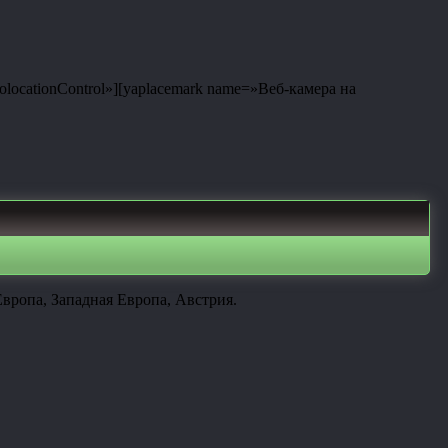
eolocationControl»][yaplacemark name=»Веб-камера на
вропа, Западная Европа, Австрия.