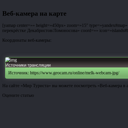
Веб-камера на карте
[yamap center=»» height=»450px» zoom=»15″ type=»yandex#map» co
перекрёстке Декабристов/Ломоносова» coord=»» icon=»islands#bl
Координаты веб-камеры:
Источники трансляции
Источник: https://www.geocam.ru/online/melk-webcam-jpg/
На сайте «Мир Туриста» вы можете посмотреть «Веб-камера в а
Оцените статью