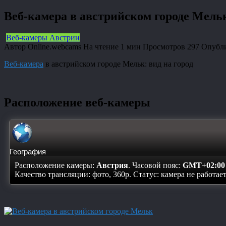
Веб-камера в австрийском городе Мель
Веб-камеры Австрии
Автор
Online.webcams
На чтение
1 мин
Просмотров
297
Опубл
Веб-камера
в австрийском городе Мельк: вид на город
Расположение веб-камеры
География
Расположение камеры:
Австрия
. Часовой пояс:
GMT+02:00
Качество трансляции: фото, 360p. Статус:
камера не работае