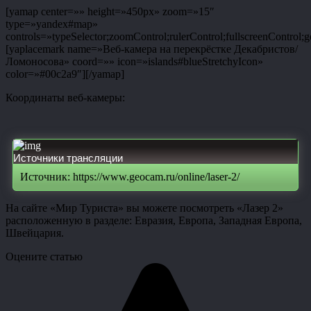
[yamap center=»» height=»450px» zoom=»15″
type=»yandex#map»
controls=»typeSelector;zoomControl;rulerControl;fullscreenControl;g
[yaplacemark name=»Веб-камера на перекрёстке Декабристов/
Ломоносова» coord=»» icon=»islands#blueStretchyIcon»
color=»#00c2a9″][/yamap]
Координаты веб-камеры:
Источники трансляции
Источник: https://www.geocam.ru/online/laser-2/
На сайте «Мир Туриста» вы можете посмотреть «Лазер 2»
расположенную в разделе: Евразия, Европа, Западная Европа,
Швейцария.
Оцените статью