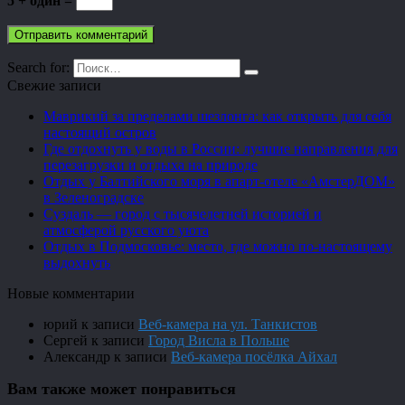
5 + один =
Search for:
Свежие записи
Маврикий за пределами шезлонга: как открыть для себя
настоящий остров
Где отдохнуть у воды в России: лучшие направления для
перезагрузки и отдыха на природе
Отдых у Балтийского моря в апарт-отеле «АмстерДОМ»
в Зеленоградске
Суздаль — город с тысячелетней историей и
атмосферой русского уюта
Отдых в Подмосковье: место, где можно по-настоящему
выдохнуть
Новые комментарии
юрий
к записи
Веб-камера на ул. Танкистов
Сергей
к записи
Город Висла в Польше
Александр
к записи
Веб-камера посёлка Айхал
Вам также может понравиться