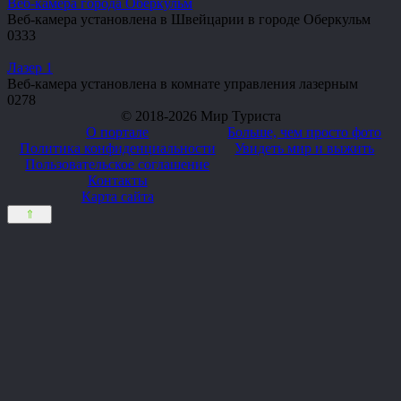
Веб-камера города Оберкульм
Веб-камера установлена в Швейцарии в городе Оберкульм
0
333
Лазер 1
Веб-камера установлена в комнате управления лазерным
0
278
© 2018-2026 Мир Туриста
О портале
Больше, чем просто фото
Политика конфиденциальности
Увидеть мир и выжить
Пользовательское соглашение
Контакты
Карта сайта