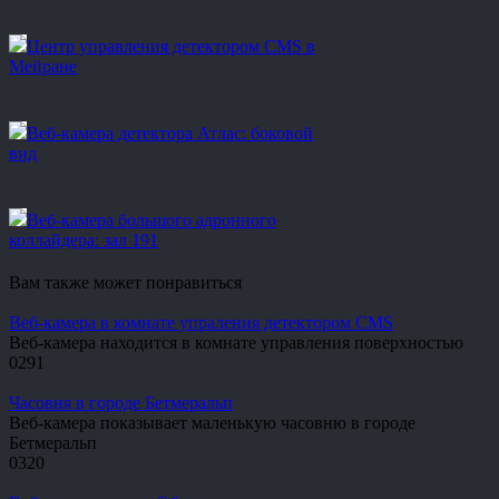
Центр управления детектором CMS в
Мейране
Веб-камера детектора Атлас: боковой
вид
Веб-камера большого адронного
коллайдера: зал 191
Вам также может понравиться
Веб-камера в комнате упраления детектором CMS
Веб-камера находится в комнате управления поверхностью
0
291
Часовня в городе Бетмеральп
Веб-камера показывает маленькую часовню в городе
Бетмеральп
0
320