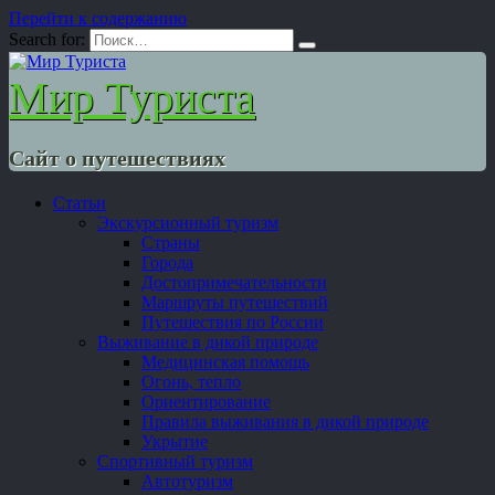
Перейти к содержанию
Search for:
Мир Туриста
Сайт о путешествиях
Статьи
Экскурсионный туризм
Страны
Города
Достопримечательности
Маршруты путешествий
Путешествия по России
Выживание в дикой природе
Медицинская помощь
Огонь, тепло
Ориентирование
Правила выживания в дикой природе
Укрытие
Спортивный туризм
Автотуризм