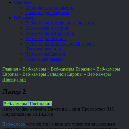
Сервисы
Мобильные приложения
Плагины для браузера
Веб-камеры
Веб-камеры Австралии и Океании
Веб-камеры Америки
Веб-камеры Антарктики
Веб-камеры Африки
Веб-камеры Виргинских Островов
(Великобритания)
Веб-камеры Евразии
Особые веб-камеры
Главная
»
Веб-камеры
»
Веб-камеры Евразии
»
Веб-камеры
Европы
»
Веб-камеры Западной Европы
»
Веб-камеры
Швейцарии
Лазер 2
Веб-камеры Швейцарии
Автор
Online.webcams
На чтение
1 мин
Просмотров
315
Опубликовано
13.10.2018
Веб-камера
установлена в комнате управления лазерным