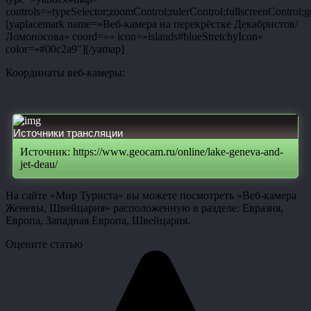
controls=»typeSelector;zoomControl;rulerControl;fullscreenControl;g
[yaplacemark name=»Веб-камера на перекрёстке Декабристов/
Ломоносова» coord=»» icon=»islands#blueStretchyIcon»
color=»#00c2a9″][/yamap]
Координаты веб-камеры:
Источники трансляции
Источник: https://www.geocam.ru/online/lake-geneva-and-
jet-deau/
На сайте «Мир Туриста» вы можете посмотреть «Веб-камера
Женевы, Швейцария» расположенную в разделе: Евразия,
Европа, Западная Европа, Швейцария.
Оцените статью