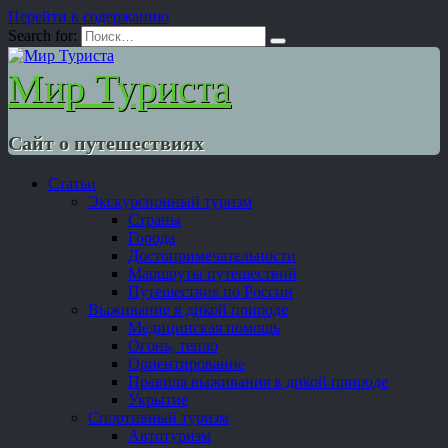
Перейти к содержанию
Search for:
Мир Туриста
Сайт о путешествиях
Статьи
Экскурсионный туризм
Страны
Города
Достопримечательности
Маршруты путешествий
Путешествия по России
Выживание в дикой природе
Медицинская помощь
Огонь, тепло
Ориентирование
Правила выживания в дикой природе
Укрытие
Спортивный туризм
Автотуризм