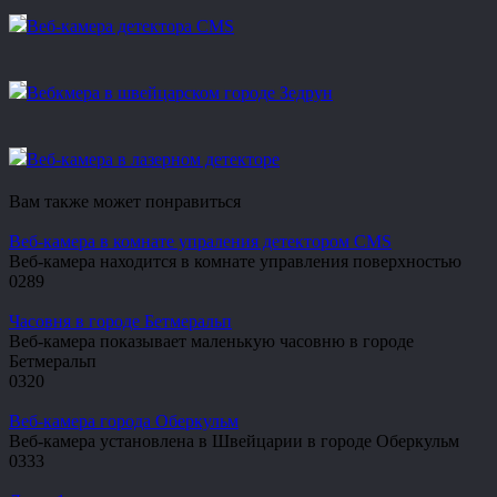
Веб-камера детектора CMS
Вебкмера в швейцарском городе Зедрун
Веб-камера в лазерном детекторе
Вам также может понравиться
Веб-камера в комнате упраления детектором CMS
Веб-камера находится в комнате управления поверхностью
0
289
Часовня в городе Бетмеральп
Веб-камера показывает маленькую часовню в городе
Бетмеральп
0
320
Веб-камера города Оберкульм
Веб-камера установлена в Швейцарии в городе Оберкульм
0
333