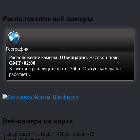
Расположение веб-камеры
География
Расположение камеры:
Швейцария
. Часовой пояс:
GMT+02:00
Качество трансляции: фото, 360p. Статус:
камера не
работает
.
Веб-камера на карте
[yamap center=»» height=»450px» zoom=»15″
type=»yandex#map»