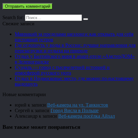
Search for:
Свежие записи
Маврикий за пределами шезлонга: как открыть для себя
настоящий остров
Где отдохнуть у воды в России: лучшие направления для
перезагрузки и отдыха на природе
Отдых у Балтийского моря в апарт-отеле «АмстерДОМ»
в Зеленоградске
Суздаль — город с тысячелетней историей и
атмосферой русского уюта
Отдых в Подмосковье: место, где можно по-настоящему
выдохнуть
Новые комментарии
юрий
к записи
Веб-камера на ул. Танкистов
Сергей
к записи
Город Висла в Польше
Александр
к записи
Веб-камера посёлка Айхал
Вам также может понравиться