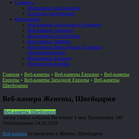
Сервисы
Мобильные приложения
Плагины для браузера
Веб-камеры
Веб-камеры Австралии и Океании
Веб-камеры Америки
Веб-камеры Антарктики
Веб-камеры Африки
Веб-камеры Виргинских Островов
(Великобритания)
Веб-камеры Евразии
Особые веб-камеры
Главная
»
Веб-камеры
»
Веб-камеры Евразии
»
Веб-камеры
Европы
»
Веб-камеры Западной Европы
»
Веб-камеры
Швейцарии
Веб-камера Женевы, Швейцария
Веб-камеры Швейцарии
Автор
Online.webcams
На чтение
1 мин
Просмотров
349
Опубликовано
24.10.2018
Веб-камера
установлена в Женеве, Швейцария