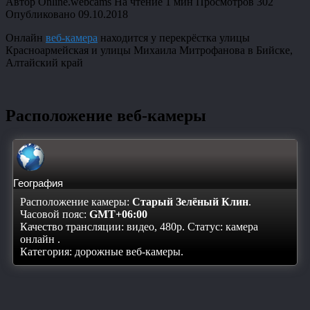
Автор
Online.webcams
На чтение
1 мин
Просмотров
302
Опубликовано
09.10.2018
Онлайн
веб-камера
находится у перекрёстка улицы
Красноармейская и улицы Михаила Митрофанова в Бийске,
Алтайский край
Расположение веб-камеры
География
Расположение камеры:
Старый Зелёный Клин
.
Часовой пояс:
GMT+06:00
Качество трансляции: видео, 480p. Статус:
камера
онлайн
.
Категория: дорожные веб-камеры.