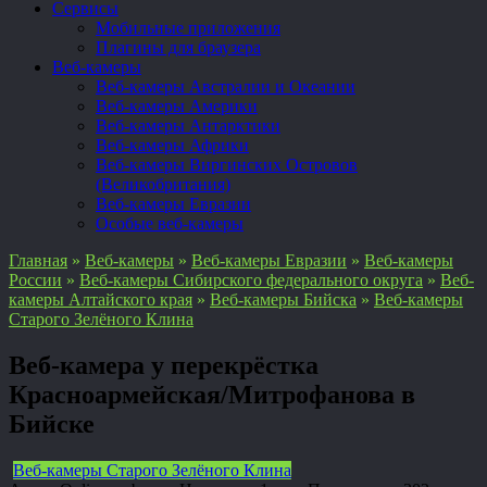
Сервисы
Мобильные приложения
Плагины для браузера
Веб-камеры
Веб-камеры Австралии и Океании
Веб-камеры Америки
Веб-камеры Антарктики
Веб-камеры Африки
Веб-камеры Виргинских Островов
(Великобритания)
Веб-камеры Евразии
Особые веб-камеры
Главная
»
Веб-камеры
»
Веб-камеры Евразии
»
Веб-камеры
России
»
Веб-камеры Сибирского федерального округа
»
Веб-
камеры Алтайского края
»
Веб-камеры Бийска
»
Веб-камеры
Старого Зелёного Клина
Веб-камера у перекрёстка
Красноармейская/Митрофанова в
Бийске
Веб-камеры Старого Зелёного Клина