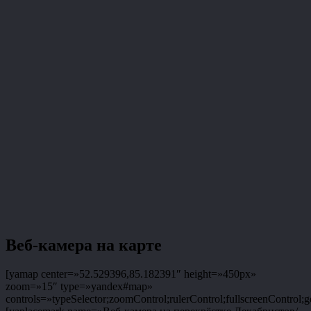
Веб-камера на карте
[yamap center=»52.529396,85.182391″ height=»450px»
zoom=»15″ type=»yandex#map»
controls=»typeSelector;zoomControl;rulerControl;fullscreenControl;g