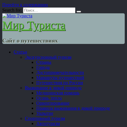
Перейти к содержанию
Search for:
Мир Туриста
Сайт о путешествиях
Статьи
Экскурсионный туризм
Страны
Города
Достопримечательности
Маршруты путешествий
Путешествия по России
Выживание в дикой природе
Медицинская помощь
Огонь, тепло
Ориентирование
Правила выживания в дикой природе
Укрытие
Спортивный туризм
Автотуризм