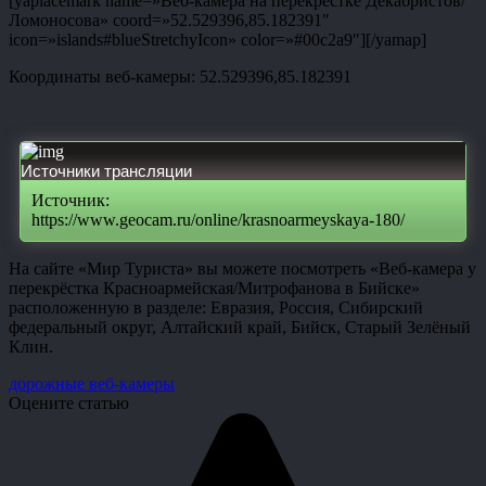
[yaplacemark name=»Веб-камера на перекрёстке Декабристов/
Ломоносова» coord=»52.529396,85.182391″
icon=»islands#blueStretchyIcon» color=»#00c2a9″][/yamap]
Координаты веб-камеры: 52.529396,85.182391
Источники трансляции
Источник:
https://www.geocam.ru/online/krasnoarmeyskaya-180/
На сайте «Мир Туриста» вы можете посмотреть «Веб-камера у
перекрёстка Красноармейская/Митрофанова в Бийске»
расположенную в разделе: Евразия, Россия, Сибирский
федеральный округ, Алтайский край, Бийск, Старый Зелёный
Клин.
дорожные веб-камеры
Оцените статью