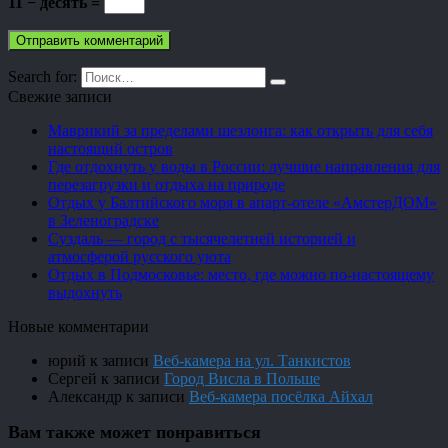
11 − десять =
Search for:
Свежие записи
Маврикий за пределами шезлонга: как открыть для себя
настоящий остров
Где отдохнуть у воды в России: лучшие направления для
перезагрузки и отдыха на природе
Отдых у Балтийского моря в апарт-отеле «АмстерДОМ»
в Зеленоградске
Суздаль — город с тысячелетней историей и
атмосферой русского уюта
Отдых в Подмосковье: место, где можно по-настоящему
выдохнуть
Новые комментарии
юрий
к записи
Веб-камера на ул. Танкистов
Сергей
к записи
Город Висла в Польше
Александр
к записи
Веб-камера посёлка Айхал
Вам также может понравиться