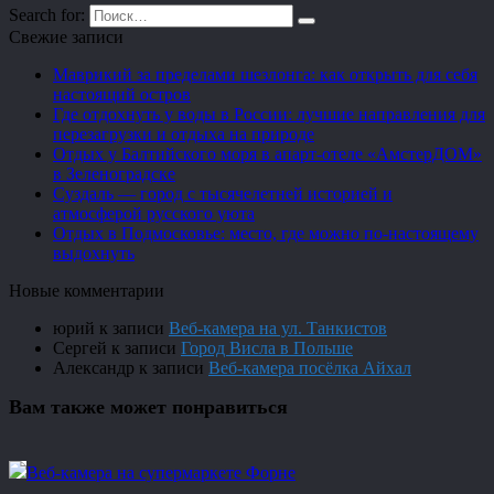
Search for:
Свежие записи
Маврикий за пределами шезлонга: как открыть для себя
настоящий остров
Где отдохнуть у воды в России: лучшие направления для
перезагрузки и отдыха на природе
Отдых у Балтийского моря в апарт-отеле «АмстерДОМ»
в Зеленоградске
Суздаль — город с тысячелетней историей и
атмосферой русского уюта
Отдых в Подмосковье: место, где можно по-настоящему
выдохнуть
Новые комментарии
юрий
к записи
Веб-камера на ул. Танкистов
Сергей
к записи
Город Висла в Польше
Александр
к записи
Веб-камера посёлка Айхал
Вам также может понравиться
Веб-камера на супермаркете Форне