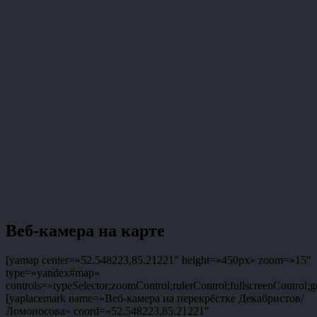
Веб-камера на карте
[yamap center=»52.548223,85.21221″ height=»450px» zoom=»15″
type=»yandex#map»
controls=»typeSelector;zoomControl;rulerControl;fullscreenControl;g
[yaplacemark name=»Веб-камера на перекрёстке Декабристов/
Ломоносова» coord=»52.548223,85.21221″