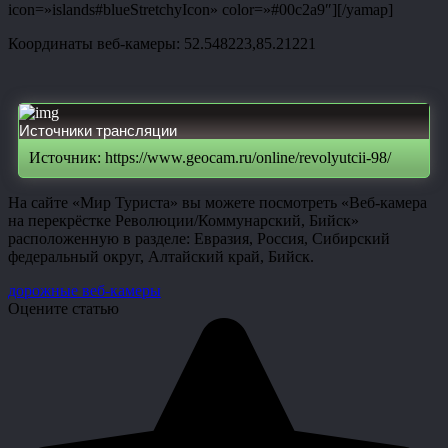
icon=»islands#blueStretchyIcon» color=»#00c2a9″][/yamap]
Координаты веб-камеры: 52.548223,85.21221
Источники трансляции
Источник: https://www.geocam.ru/online/revolyutcii-98/
На сайте «Мир Туриста» вы можете посмотреть «Веб-камера
на перекрёстке Революции/Коммунарский, Бийск»
расположенную в разделе: Евразия, Россия, Сибирский
федеральный округ, Алтайский край, Бийск.
дорожные веб-камеры
Оцените статью