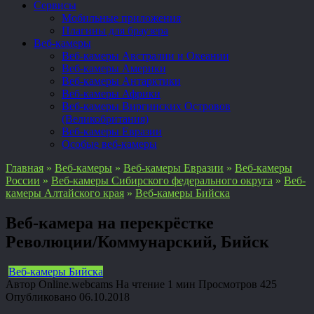
Сервисы
Мобильные приложения
Плагины для браузера
Веб-камеры
Веб-камеры Австралии и Океании
Веб-камеры Америки
Веб-камеры Антарктики
Веб-камеры Африки
Веб-камеры Виргинских Островов
(Великобритания)
Веб-камеры Евразии
Особые веб-камеры
Главная
»
Веб-камеры
»
Веб-камеры Евразии
»
Веб-камеры
России
»
Веб-камеры Сибирского федерального округа
»
Веб-
камеры Алтайского края
»
Веб-камеры Бийска
Веб-камера на перекрёстке
Революции/Коммунарский, Бийск
Веб-камеры Бийска
Автор
Online.webcams
На чтение
1 мин
Просмотров
425
Опубликовано
06.10.2018