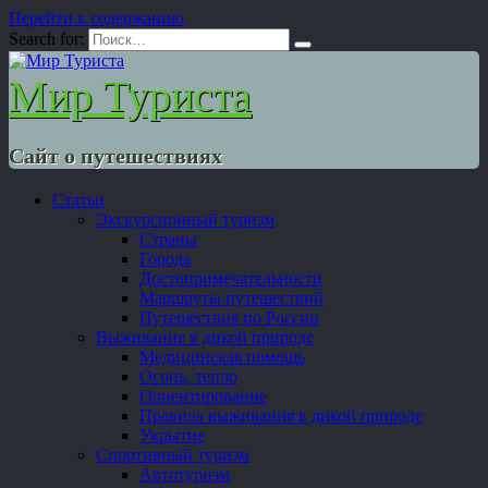
Перейти к содержанию
Search for:
Мир Туриста
Сайт о путешествиях
Статьи
Экскурсионный туризм
Страны
Города
Достопримечательности
Маршруты путешествий
Путешествия по России
Выживание в дикой природе
Медицинская помощь
Огонь, тепло
Ориентирование
Правила выживания в дикой природе
Укрытие
Спортивный туризм
Автотуризм