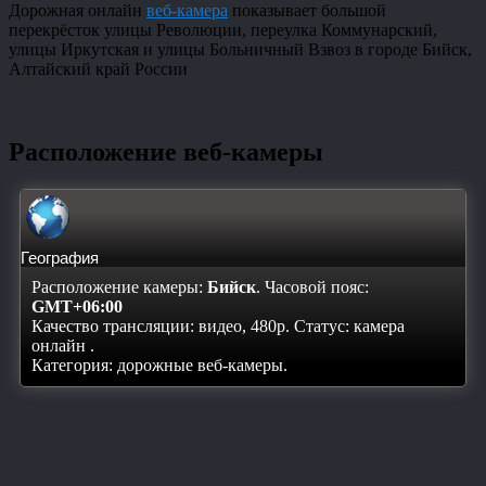
Дорожная онлайн
веб-камера
показывает большой
перекрёсток улицы Революции, переулка Коммунарский,
улицы Иркутская и улицы Больничный Взвоз в городе Бийск,
Алтайский край России
Расположение веб-камеры
География
Расположение камеры:
Бийск
. Часовой пояс:
GMT+06:00
Качество трансляции: видео, 480p. Статус:
камера
онлайн
.
Категория: дорожные веб-камеры.