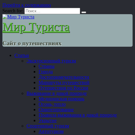
Перейти к содержанию
Search for:
Мир Туриста
Сайт о путешествиях
Статьи
Экскурсионный туризм
Страны
Города
Достопримечательности
Маршруты путешествий
Путешествия по России
Выживание в дикой природе
Медицинская помощь
Огонь, тепло
Ориентирование
Правила выживания в дикой природе
Укрытие
Спортивный туризм
Автотуризм