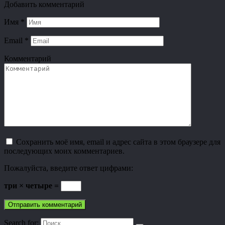
Добавить комментарий
Имя
*
Email
*
Комментарий
Сохранить моё имя, email и адрес сайта в этом браузере для
последующих моих комментариев.
Пожалуйста, введите ответ цифрами:
три × четыре =
Search for: