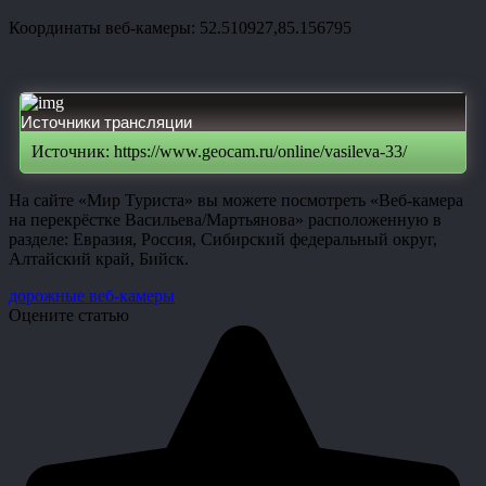
Координаты веб-камеры: 52.510927,85.156795
Источники трансляции
Источник: https://www.geocam.ru/online/vasileva-33/
На сайте «Мир Туриста» вы можете посмотреть «Веб-камера
на перекрёстке Васильева/Мартьянова» расположенную в
разделе: Евразия, Россия, Сибирский федеральный округ,
Алтайский край, Бийск.
дорожные веб-камеры
Оцените статью