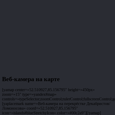
Веб-камера на карте
[yamap center=»52.510927,85.156795″ height=»450px»
zoom=»15″ type=»yandex#map»
controls=»typeSelector;zoomControl;rulerControl;fullscreenControl;g
[yaplacemark name=»Веб-камера на перекрёстке Декабристов/
Ломоносова» coord=»52.510927,85.156795″
icon=»islands#blueStretchyIcon» color=»#00c2a9″][/yamap]