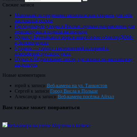
Свежие записи
Маврикий за пределами шезлонга: как открыть для себя
настоящий остров
Где отдохнуть у воды в России: лучшие направления для
перезагрузки и отдыха на природе
Отдых у Балтийского моря в апарт-отеле «АмстерДОМ»
в Зеленоградске
Суздаль — город с тысячелетней историей и
атмосферой русского уюта
Отдых в Подмосковье: место, где можно по-настоящему
выдохнуть
Новые комментарии
юрий
к записи
Веб-камера на ул. Танкистов
Сергей
к записи
Город Висла в Польше
Александр
к записи
Веб-камера посёлка Айхал
Вам также может понравиться
Веб-камера на улице Мерлина в Бийске