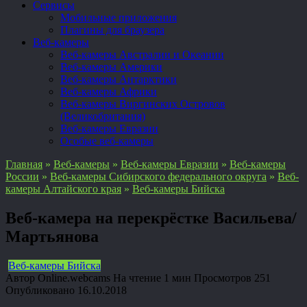
Сервисы
Мобильные приложения
Плагины для браузера
Веб-камеры
Веб-камеры Австралии и Океании
Веб-камеры Америки
Веб-камеры Антарктики
Веб-камеры Африки
Веб-камеры Виргинских Островов
(Великобритания)
Веб-камеры Евразии
Особые веб-камеры
Главная
»
Веб-камеры
»
Веб-камеры Евразии
»
Веб-камеры
России
»
Веб-камеры Сибирского федерального округа
»
Веб-
камеры Алтайского края
»
Веб-камеры Бийска
Веб-камера на перекрёстке Васильева/
Мартьянова
Веб-камеры Бийска
Автор
Online.webcams
На чтение
1 мин
Просмотров
251
Опубликовано
16.10.2018