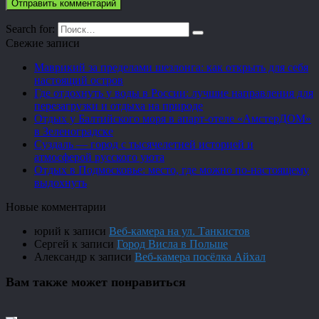
Search for:
Свежие записи
Маврикий за пределами шезлонга: как открыть для себя
настоящий остров
Где отдохнуть у воды в России: лучшие направления для
перезагрузки и отдыха на природе
Отдых у Балтийского моря в апарт-отеле «АмстерДОМ»
в Зеленоградске
Суздаль — город с тысячелетней историей и
атмосферой русского уюта
Отдых в Подмосковье: место, где можно по-настоящему
выдохнуть
Новые комментарии
юрий
к записи
Веб-камера на ул. Танкистов
Сергей
к записи
Город Висла в Польше
Александр
к записи
Веб-камера посёлка Айхал
Вам также может понравиться