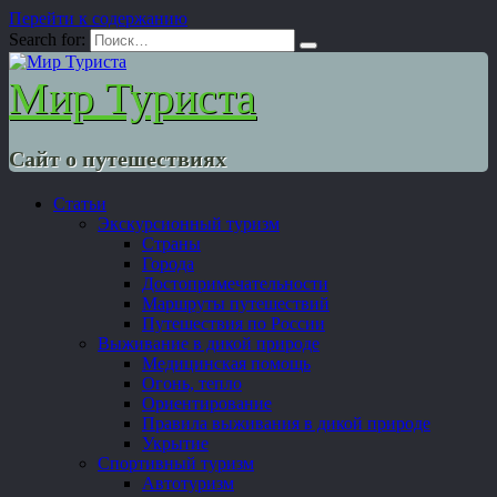
Перейти к содержанию
Search for:
Мир Туриста
Сайт о путешествиях
Статьи
Экскурсионный туризм
Страны
Города
Достопримечательности
Маршруты путешествий
Путешествия по России
Выживание в дикой природе
Медицинская помощь
Огонь, тепло
Ориентирование
Правила выживания в дикой природе
Укрытие
Спортивный туризм
Автотуризм