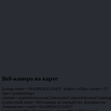
Веб-камера на карте
[yamap center=»56.038924,92.93455″ height=»450px» zoom=»15″
type=»yandex#map»
controls=»typeSelector;zoomControl;rulerControl;fullscreenControl;g
[yaplacemark name=»Веб-камера на перекрёстке Декабристов/
Ломоносова» coord=»56.038924,92.93455″