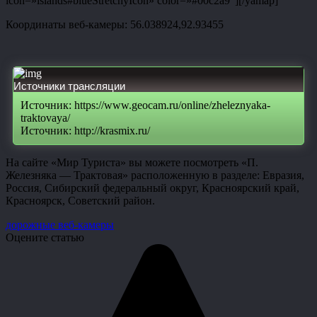
icon=»islands#blueStretchyIcon» color=»#00c2a9″][/yamap]
Координаты веб-камеры: 56.038924,92.93455
Источники трансляции
Источник: https://www.geocam.ru/online/zheleznyaka-
traktovaya/
Источник: http://krasmix.ru/
На сайте «Мир Туриста» вы можете посмотреть «П.
Железняка — Трактовая» расположенную в разделе: Евразия,
Россия, Сибирский федеральный округ, Красноярский край,
Красноярск, Советский район.
дорожные веб-камеры
Оцените статью