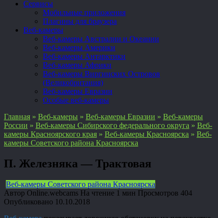
Сервисы
Мобильные приложения
Плагины для браузера
Веб-камеры
Веб-камеры Австралии и Океании
Веб-камеры Америки
Веб-камеры Антарктики
Веб-камеры Африки
Веб-камеры Виргинских Островов
(Великобритания)
Веб-камеры Евразии
Особые веб-камеры
Главная
»
Веб-камеры
»
Веб-камеры Евразии
»
Веб-камеры
России
»
Веб-камеры Сибирского федерального округа
»
Веб-
камеры Красноярского края
»
Веб-камеры Красноярска
»
Веб-
камеры Советского района Красноярска
П. Железняка — Трактовая
Веб-камеры Советского района Красноярска
Автор
Online.webcams
На чтение
1 мин
Просмотров
404
Опубликовано
10.10.2018