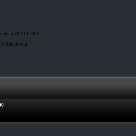
иковано
09.10.2018
оне Щербинка
00