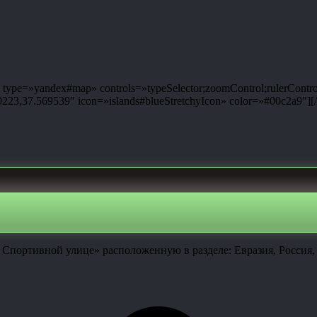
ype=»yandex#map» controls=»typeSelector;zoomControl;rulerControl
3,37.569539″ icon=»islands#blueStretchyIcon» color=»#00c2a9″][
 Спортивной улице» расположенную в разделе: Евразия, Россия