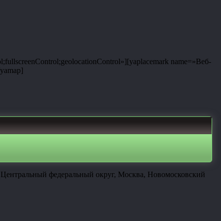
;fullscreenControl;geolocationControl»][yaplacemark name=»Веб-
/yamap]
, Центральный федеральный округ, Москва, Новомосковский