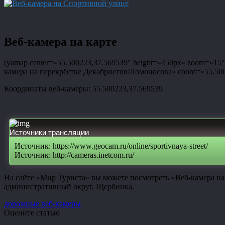
Веб-камера на карте
[yamap center=»55.500223,37.569539″ height=»450px» zoom=»15″ t
камера на перекрёстке Декабристов/Ломоносова» coord=»55.50022
Координаты веб-камеры: 55.500223,37.569539
Источники трансляции
Источник: https://www.geocam.ru/online/sportivnaya-street/
Источник: http://cameras.inetcom.ru/
На сайте «Мир Туриста» вы можете посмотреть «Веб-камера на
административный округ, Щербинка.
дорожные веб-камеры
Оцените статью