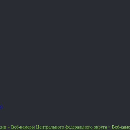
я)
сии
»
Веб-камеры Центрального федерального округа
»
Веб-кам