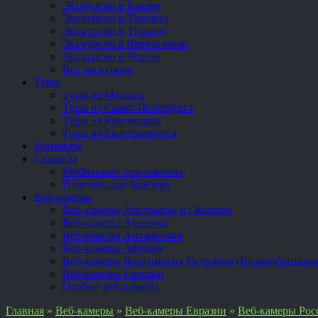
Экскурсии в Крыму
Экскурсии в Таиланд
Экскурсии в Турцию
Экскурсии в Черногорию
Экскурсии в Чехию
Все экскурсии
Туры
Туры из Москвы
Туры из Санкт-Петербурга
Туры из Краснодара
Туры из Екатеринбурга
Контакты
Сервисы
Мобильные приложения
Плагины для браузера
Веб-камеры
Веб-камеры Австралии и Океании
Веб-камеры Америки
Веб-камеры Антарктики
Веб-камеры Африки
Веб-камеры Виргинских Островов (Великобритани
Веб-камеры Евразии
Особые веб-камеры
Главная
»
Веб-камеры
»
Веб-камеры Евразии
»
Веб-камеры Рос