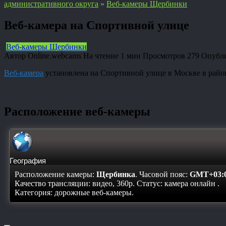
административного округа
»
Веб-камеры Щербинки
Веб-камера на Спортивной улице
Веб-камеры Щербинки
Автор
Online.webcams
На чтение
1 мин
Просмотров
279
Опубл
Веб-камера
установлена на Спортивной улице в Москве в рай
Расположение веб-камеры
География
Расположение камеры:
Щербинка
. Часовой пояс:
GMT+03:
Качество трансляции: видео, 360p. Статус:
камера онлайн
.
Категория: дорожные веб-камеры.