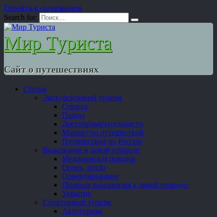
Перейти к содержанию
Search for:
Мир Туриста
Сайт о путешествиях
Статьи
Экскурсионный туризм
Страны
Города
Достопримечательности
Маршруты путешествий
Путешествия по России
Выживание в дикой природе
Медицинская помощь
Огонь, тепло
Ориентирование
Правила выживания в дикой природе
Укрытие
Спортивный туризм
Автотуризм