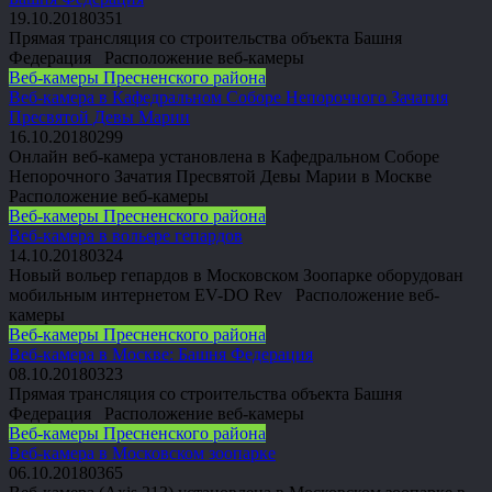
19.10.2018
0
351
Прямая трансляция со строительства объекта Башня
Федерация Расположение веб-камеры
Веб-камеры Пресненского района
Веб-камера в Кафедральном Соборе Непорочного Зачатия
Пресвятой Девы Марии
16.10.2018
0
299
Онлайн веб-камера установлена в Кафедральном Соборе
Непорочного Зачатия Пресвятой Девы Марии в Москве
Расположение веб-камеры
Веб-камеры Пресненского района
Веб-камера в вольере гепардов
14.10.2018
0
324
Новый вольер гепардов в Московском Зоопарке оборудован
мобильным интернетом EV-DO Rev Расположение веб-
камеры
Веб-камеры Пресненского района
Веб-камера в Москве: Башня Федерация
08.10.2018
0
323
Прямая трансляция со строительства объекта Башня
Федерация Расположение веб-камеры
Веб-камеры Пресненского района
Веб-камера в Московском зоопарке
06.10.2018
0
365