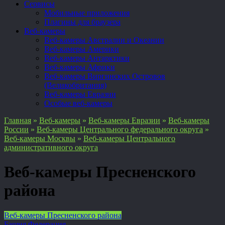
Сервисы
Мобильные приложения
Плагины для браузера
Веб-камеры
Веб-камеры Австралии и Океании
Веб-камеры Америки
Веб-камеры Антарктики
Веб-камеры Африки
Веб-камеры Виргинских Островов
(Великобритания)
Веб-камеры Евразии
Особые веб-камеры
Главная
»
Веб-камеры
»
Веб-камеры Евразии
»
Веб-камеры
России
»
Веб-камеры Центрального федерального округа
»
Веб-камеры Москвы
»
Веб-камеры Центрального
административного округа
Веб-камеры Пресненского
района
Веб-камеры Пресненского района
Башня Федерация