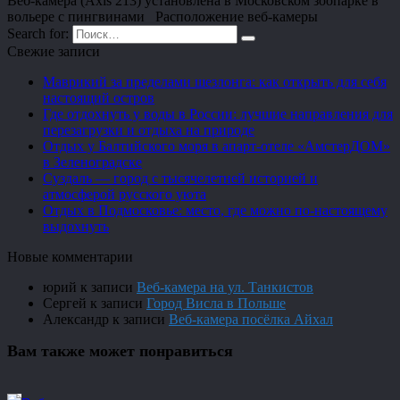
Веб-камера (Axis 213) установлена в Московском зоопарке в
вольере с пингвинами Расположение веб-камеры
Search for:
Свежие записи
Маврикий за пределами шезлонга: как открыть для себя
настоящий остров
Где отдохнуть у воды в России: лучшие направления для
перезагрузки и отдыха на природе
Отдых у Балтийского моря в апарт-отеле «АмстерДОМ»
в Зеленоградске
Суздаль — город с тысячелетней историей и
атмосферой русского уюта
Отдых в Подмосковье: место, где можно по-настоящему
выдохнуть
Новые комментарии
юрий
к записи
Веб-камера на ул. Танкистов
Сергей
к записи
Город Висла в Польше
Александр
к записи
Веб-камера посёлка Айхал
Вам также может понравиться