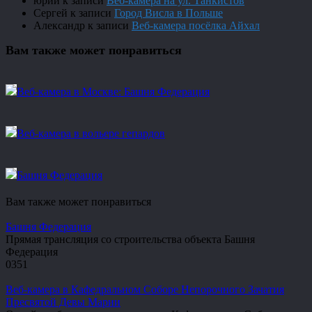
юрий
к записи
Веб-камера на ул. Танкистов
Сергей
к записи
Город Висла в Польше
Александр
к записи
Веб-камера посёлка Айхал
Вам также может понравиться
Веб-камера в Москве: Башня Федерация
Веб-камера в вольере гепардов
Башня Федерация
Вам также может понравиться
Башня Федерация
Прямая трансляция со строительства объекта Башня
Федерация
0
351
Веб-камера в Кафедральном Соборе Непорочного Зачатия
Пресвятой Девы Марии