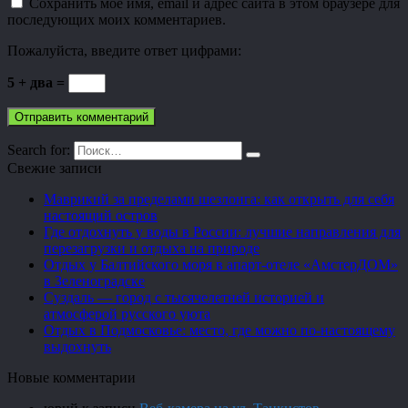
Сохранить моё имя, email и адрес сайта в этом браузере для
последующих моих комментариев.
Пожалуйста, введите ответ цифрами:
5 + два =
Search for:
Свежие записи
Маврикий за пределами шезлонга: как открыть для себя
настоящий остров
Где отдохнуть у воды в России: лучшие направления для
перезагрузки и отдыха на природе
Отдых у Балтийского моря в апарт-отеле «АмстерДОМ»
в Зеленоградске
Суздаль — город с тысячелетней историей и
атмосферой русского уюта
Отдых в Подмосковье: место, где можно по-настоящему
выдохнуть
Новые комментарии