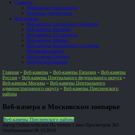
Сервисы
Мобильные приложения
Плагины для браузера
Веб-камеры
Веб-камеры Австралии и Океании
Веб-камеры Америки
Веб-камеры Антарктики
Веб-камеры Африки
Веб-камеры Виргинских Островов
(Великобритания)
Веб-камеры Евразии
Особые веб-камеры
Главная
»
Веб-камеры
»
Веб-камеры Евразии
»
Веб-камеры
России
»
Веб-камеры Центрального федерального округа
»
Веб-камеры Москвы
»
Веб-камеры Центрального
административного округа
»
Веб-камеры Пресненского
района
Веб-камера в Московском зоопарке
Веб-камеры Пресненского района
Автор
Online.webcams
На чтение
1 мин
Просмотров
365
Опубликовано
06.10.2018