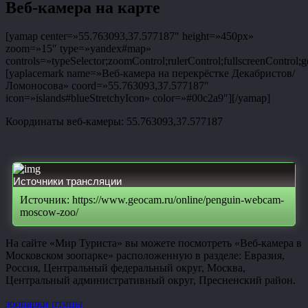
Веб-камера на карте
[yamap center=»55.763093,37.577187″ height=»450px»
zoom=»15″ type=»yandex#map»
controls=»typeSelector;zoomControl;rulerControl;fullscreenControl;g
[yaplacemark name=»Веб-камера на перекрёстке Декабристов/
Ломоносова» coord=»55.763093,37.577187″
icon=»islands#blueStretchyIcon» color=»#00c2a9″][/yamap]
Координаты веб-камеры: 55.763093,37.577187
Источники трансляции
Источник: https://www.geocam.ru/online/penguin-webcam-
moscow-zoo/
На сайте «Мир Туриста» вы можете посмотреть «Веб-камера в
Московском зоопарке» расположенную в разделе: Евразия,
Россия, Центральный федеральный округ, Москва,
Центральный административный округ, Пресненский район.
зоопарки
птицы