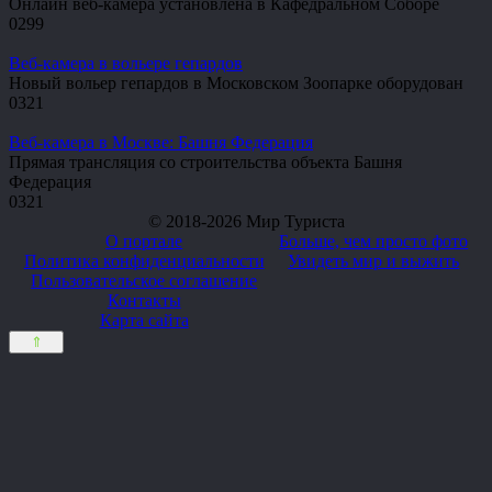
Онлайн веб-камера установлена в Кафедральном Соборе
0
299
Веб-камера в вольере гепардов
Новый вольер гепардов в Московском Зоопарке оборудован
0
321
Веб-камера в Москве: Башня Федерация
Прямая трансляция со строительства объекта Башня
Федерация
0
321
© 2018-2026 Мир Туриста
О портале
Больше, чем просто фото
Политика конфиденциальности
Увидеть мир и выжить
Пользовательское соглашение
Контакты
Карта сайта