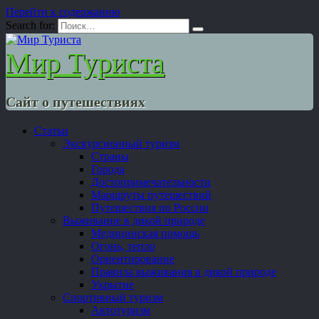
Перейти к содержанию
Search for:
Мир Туриста
Сайт о путешествиях
Статьи
Экскурсионный туризм
Страны
Города
Достопримечательности
Маршруты путешествий
Путешествия по России
Выживание в дикой природе
Медицинская помощь
Огонь, тепло
Ориентирование
Правила выживания в дикой природе
Укрытие
Спортивный туризм
Автотуризм