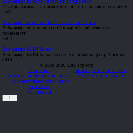
Веб-камера на Котельнической набережной
Мы предлагаем вам посмотреть онлайн трансляцию и погоду
0
741
Веб-камера Большого Краснохолмского моста
Веб-камера установлена на Гончарной набережной и
показывает
0
664
Веб-камера МДМ Банка
Веб-камера МДМ Банка: различные виды на центр Москвы
0
418
© 2018-2026 Мир Туриста
О портале
Больше, чем просто фото
Политика конфиденциальности
Увидеть мир и выжить
Пользовательское соглашение
Контакты
Карта сайта