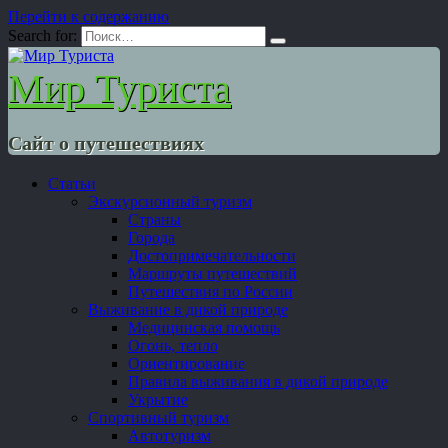
Перейти к содержанию
Search for:
Мир Туриста
Сайт о путешествиях
Статьи
Экскурсионный туризм
Страны
Города
Достопримечательности
Маршруты путешествий
Путешествия по России
Выживание в дикой природе
Медицинская помощь
Огонь, тепло
Ориентирование
Правила выживания в дикой природе
Укрытие
Спортивный туризм
Автотуризм