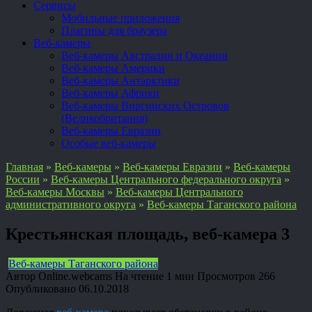
Сервисы
Мобильные приложения
Плагины для браузера
Веб-камеры
Веб-камеры Австралии и Океании
Веб-камеры Америки
Веб-камеры Антарктики
Веб-камеры Африки
Веб-камеры Виргинских Островов
(Великобритания)
Веб-камеры Евразии
Особые веб-камеры
Главная
»
Веб-камеры
»
Веб-камеры Евразии
»
Веб-камеры
России
»
Веб-камеры Центрального федерального округа
»
Веб-камеры Москвы
»
Веб-камеры Центрального
административного округа
»
Веб-камеры Таганского района
Крестьянская площадь, веб-камера 3
Веб-камеры Таганского района
Автор
Online.webcams
На чтение
1 мин
Просмотров
266
Опубликовано
06.10.2018