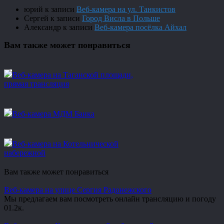
юрий
к записи
Веб-камера на ул. Танкистов
Сергей
к записи
Город Висла в Польше
Александр
к записи
Веб-камера посёлка Айхал
Вам также может понравиться
Веб-камера на Таганской площади,
прямая трансляция
Веб-камера МДМ Банка
Веб-камера на Котельнической
набережной
Вам также может понравиться
Веб-камера на улице Сергия Радонежского
Мы предлагаем вам посмотреть онлайн трансляцию и погоду
0
1.2к.