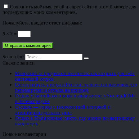
Сохранить моё имя, email и адрес сайта в этом браузере для
последующих моих комментариев.
Пожалуйста, введите ответ цифрами:
5 × 2 =
Search for:
Свежие записи
Маврикий за пределами шезлонга: как открыть для себя
настоящий остров
Где отдохнуть у воды в России: лучшие направления для
перезагрузки и отдыха на природе
Отдых у Балтийского моря в апарт-отеле «АмстерДОМ»
в Зеленоградске
Суздаль — город с тысячелетней историей и
атмосферой русского уюта
Отдых в Подмосковье: место, где можно по-настоящему
выдохнуть
Новые комментарии