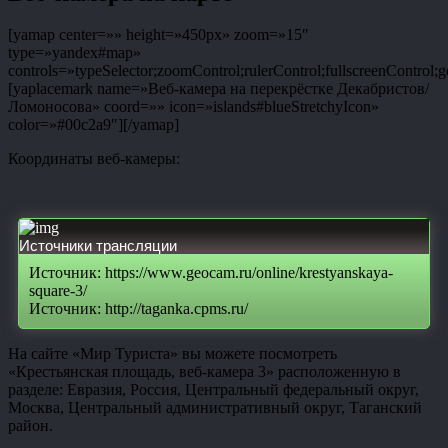
[yamap center=»» height=»450px» zoom=»15″
type=»yandex#map»
controls=»typeSelector;zoomControl;rulerControl;fullscreenControl;g
[yaplacemark name=»Веб-камера на перекрёстке Декабристов/
Ломоносова» coord=»» icon=»islands#blueStretchyIcon»
color=»#00c2a9″][/yamap]
Координаты веб-камеры:
Источники трансляции
Источник: https://www.geocam.ru/online/krestyanskaya-
square-3/
Источник: http://taganka.cpms.ru/
На сайте «Мир Туриста» вы можете посмотреть
«Крестьянская площадь, веб-камера 3» расположенную в
разделе: Евразия, Россия, Центральный федеральный округ,
Москва, Центральный административный округ, Таганский
район.