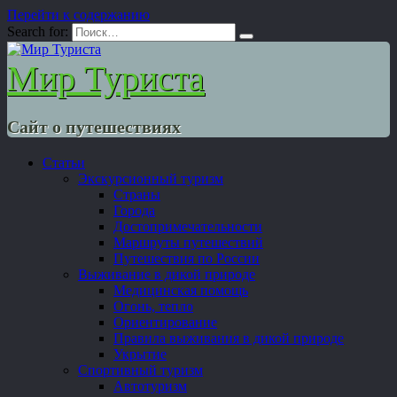
Перейти к содержанию
Search for:
Мир Туриста
Сайт о путешествиях
Статьи
Экскурсионный туризм
Страны
Города
Достопримечательности
Маршруты путешествий
Путешествия по России
Выживание в дикой природе
Медицинская помощь
Огонь, тепло
Ориентирование
Правила выживания в дикой природе
Укрытие
Спортивный туризм
Автотуризм