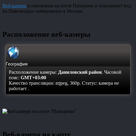
Веб-камера
установлена на отеле Панорама и показывает вид
на Павелецкую набережную в Москве
Расположение веб-камеры
География
Расположение камеры:
Даниловский район
. Часовой
пояс:
GMT+03:00
Качество трансляции: mjpeg, 360p. Статус:
камера не
работает
.
Веб-камера на карте