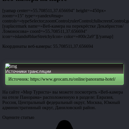
[yamap center=»55.708511,37.656694″ height=»450px»
zoom=»15″ type=»yandex#map»
controls=»typeSelector;zoomControl;rulerControl;fullscreenControl;g
[yaplacemark name=»Веб-камера на перекрёстке Декабристов/
Ломоносова» coord=»55.708511,37.656694″
icon=»islands#blueStretchyIcon» color=»#00c2a9″][/yamap]
Координаты веб-камеры: 55.708511,37.656694
Источники трансляции
Источник: https://www.geocam.ru/online/panorama-hotel/
На сайте «Мир Туриста» вы можете посмотреть «Веб-камера
на отеле Панорама» расположенную в разделе: Евразия,
Россия, Центральный федеральный округ, Москва, Южный
административный округ, Даниловский район.
Оцените статью