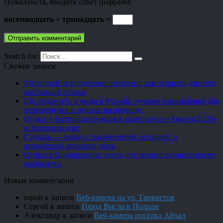
Пожалуйста, введите ответ цифрами:
восемнадцать + тринадцать =
Search for:
Свежие записи
Маврикий за пределами шезлонга: как открыть для себя
настоящий остров
Где отдохнуть у воды в России: лучшие направления для
перезагрузки и отдыха на природе
Отдых у Балтийского моря в апарт-отеле «АмстерДОМ»
в Зеленоградске
Суздаль — город с тысячелетней историей и
атмосферой русского уюта
Отдых в Подмосковье: место, где можно по-настоящему
выдохнуть
Новые комментарии
юрий
к записи
Веб-камера на ул. Танкистов
Сергей
к записи
Город Висла в Польше
Александр
к записи
Веб-камера посёлка Айхал