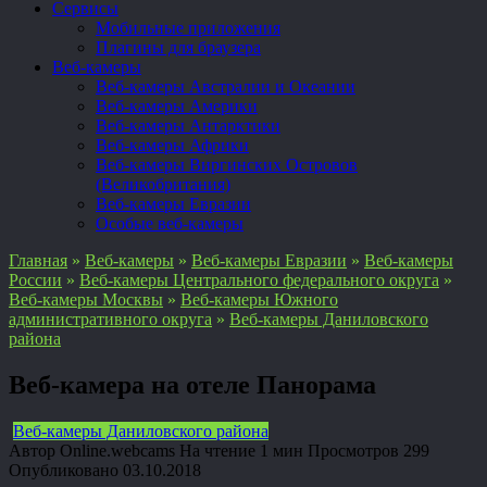
Сервисы
Мобильные приложения
Плагины для браузера
Веб-камеры
Веб-камеры Австралии и Океании
Веб-камеры Америки
Веб-камеры Антарктики
Веб-камеры Африки
Веб-камеры Виргинских Островов
(Великобритания)
Веб-камеры Евразии
Особые веб-камеры
Главная
»
Веб-камеры
»
Веб-камеры Евразии
»
Веб-камеры
России
»
Веб-камеры Центрального федерального округа
»
Веб-камеры Москвы
»
Веб-камеры Южного
административного округа
»
Веб-камеры Даниловского
района
Веб-камера на отеле Панорама
Веб-камеры Даниловского района
Автор
Online.webcams
На чтение
1 мин
Просмотров
299
Опубликовано
03.10.2018