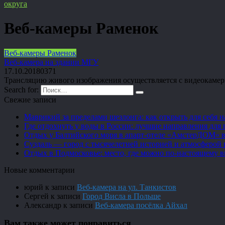
округа
Веб-камеры Раменок
Веб-камеры Раменок
Веб-камера на здании МГУ
17.10.2018
0
371
Трансляцию живого изображения осуществляется с видеокамер
Search for:
Свежие записи
Маврикий за пределами шезлонга: как открыть для себя 
Где отдохнуть у воды в России: лучшие направления для 
Отдых у Балтийского моря в апарт-отеле «АмстерДОМ» в
Суздаль — город с тысячелетней историей и атмосферой 
Отдых в Подмосковье: место, где можно по-настоящему 
Новые комментарии
юрий
к записи
Веб-камера на ул. Танкистов
Сергей
к записи
Город Висла в Польше
Александр
к записи
Веб-камера посёлка Айхал
Вам также может понравиться