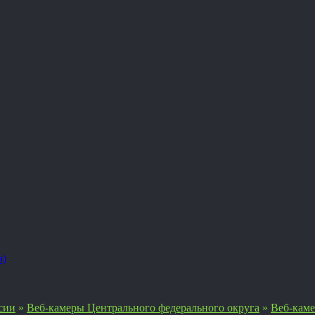
я)
сии
»
Веб-камеры Центрального федерального округа
»
Веб-кам