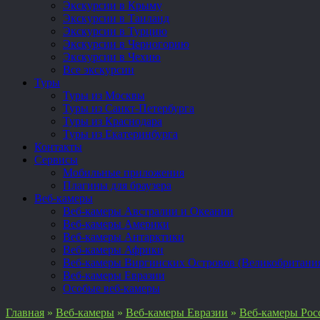
Экскурсии в Крыму
Экскурсии в Таиланд
Экскурсии в Турцию
Экскурсии в Черногорию
Экскурсии в Чехию
Все экскурсии
Туры
Туры из Москвы
Туры из Санкт-Петербурга
Туры из Краснодара
Туры из Екатеринбурга
Контакты
Сервисы
Мобильные приложения
Плагины для браузера
Веб-камеры
Веб-камеры Австралии и Океании
Веб-камеры Америки
Веб-камеры Антарктики
Веб-камеры Африки
Веб-камеры Виргинских Островов (Великобритани
Веб-камеры Евразии
Особые веб-камеры
Главная
»
Веб-камеры
»
Веб-камеры Евразии
»
Веб-камеры Рос