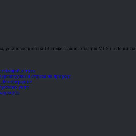
ы, установленной на 13 этаже главного здания МГУ на Ленинск
настоящий остров
перезагрузки и отдыха на природе
 Зеленоградске
русского уюта
выдохнуть