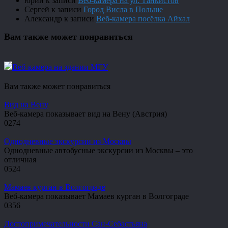
юрий
к записи
Веб-камера на ул. Танкистов
Сергей
к записи
Город Висла в Польше
Александр
к записи
Веб-камера посёлка Айхал
Вам также может понравиться
Веб-камера на здании МГУ
Вам также может понравиться
Вид на Вену
Веб-камера показывает вид на Вену (Австрия)
0
274
Однодневные экскурсии из Москвы
Однодневные автобусные экскурсии из Москвы – это
отличная
0
524
Мамаев курган в Волгограде
Веб-камера показывает Мамаев курган в Волгограде
0
356
Достопримечательности Сан-Себастьяна