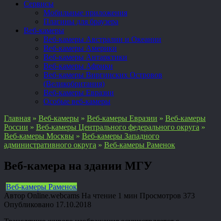
Сервисы
Мобильные приложения
Плагины для браузера
Веб-камеры
Веб-камеры Австралии и Океании
Веб-камеры Америки
Веб-камеры Антарктики
Веб-камеры Африки
Веб-камеры Виргинских Островов
(Великобритания)
Веб-камеры Евразии
Особые веб-камеры
Главная
»
Веб-камеры
»
Веб-камеры Евразии
»
Веб-камеры
России
»
Веб-камеры Центрального федерального округа
»
Веб-камеры Москвы
»
Веб-камеры Западного
административного округа
»
Веб-камеры Раменок
Веб-камера на здании МГУ
Веб-камеры Раменок
Автор
Online.webcams
На чтение
1 мин
Просмотров
373
Опубликовано
17.10.2018