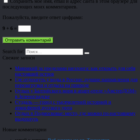
Сохранить моё имя, email и адрес сайта в этом браузере для
последующих моих комментариев.
Пожалуйста, введите ответ цифрами:
9 + 6 =
Search for:
Свежие записи
Маврикий за пределами шезлонга: как открыть для себя
настоящий остров
Где отдохнуть у воды в России: лучшие направления для
перезагрузки и отдыха на природе
Отдых у Балтийского моря в апарт-отеле «АмстерДОМ»
в Зеленоградске
Суздаль — город с тысячелетней историей и
атмосферой русского уюта
Отдых в Подмосковье: место, где можно по-настоящему
выдохнуть
Новые комментарии