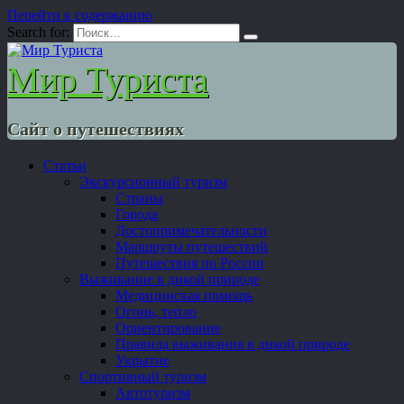
Перейти к содержанию
Search for:
Мир Туриста
Сайт о путешествиях
Статьи
Экскурсионный туризм
Страны
Города
Достопримечательности
Маршруты путешествий
Путешествия по России
Выживание в дикой природе
Медицинская помощь
Огонь, тепло
Ориентирование
Правила выживания в дикой природе
Укрытие
Спортивный туризм
Автотуризм