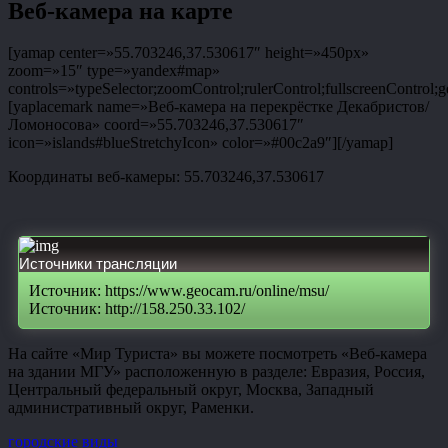
Веб-камера на карте
[yamap center=»55.703246,37.530617″ height=»450px»
zoom=»15″ type=»yandex#map»
controls=»typeSelector;zoomControl;rulerControl;fullscreenControl;g
[yaplacemark name=»Веб-камера на перекрёстке Декабристов/
Ломоносова» coord=»55.703246,37.530617″
icon=»islands#blueStretchyIcon» color=»#00c2a9″][/yamap]
Координаты веб-камеры: 55.703246,37.530617
Источники трансляции
Источник: https://www.geocam.ru/online/msu/
Источник: http://158.250.33.102/
На сайте «Мир Туриста» вы можете посмотреть «Веб-камера
на здании МГУ» расположенную в разделе: Евразия, Россия,
Центральный федеральный округ, Москва, Западный
административный округ, Раменки.
городские виды