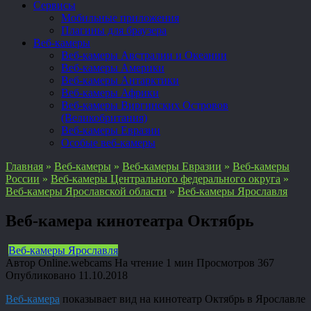
Сервисы
Мобильные приложения
Плагины для браузера
Веб-камеры
Веб-камеры Австралии и Океании
Веб-камеры Америки
Веб-камеры Антарктики
Веб-камеры Африки
Веб-камеры Виргинских Островов
(Великобритания)
Веб-камеры Евразии
Особые веб-камеры
Главная
»
Веб-камеры
»
Веб-камеры Евразии
»
Веб-камеры
России
»
Веб-камеры Центрального федерального округа
»
Веб-камеры Ярославской области
»
Веб-камеры Ярославля
Веб-камера кинотеатра Октябрь
Веб-камеры Ярославля
Автор
Online.webcams
На чтение
1 мин
Просмотров
367
Опубликовано
11.10.2018
Веб-камера
показывает вид на кинотеатр Октябрь в Ярославле