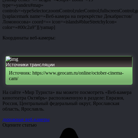
type=»yandex#map»
controls=»typeSelector;zoomControl;rulerControl;fullscreenControl;g
[yaplacemark name=»Веб-камера на перекрёстке Декабристов/
Ломоносова» coord=»» icon=»islands#blueStretchyIcon»
color=»#00c2a9″][/yamap]
Координаты веб-камеры:
Источники трансляции
Источник: https://www.geocam.ru/online/october-cinema-
cam/
На сайте «Мир Туриста» вы можете посмотреть «Веб-камера
кинотеатра Октябрь» расположенную в разделе: Евразия,
Россия, Центральный федеральный округ, Ярославская
область, Ярославль.
дорожные веб-камеры
Оцените статью