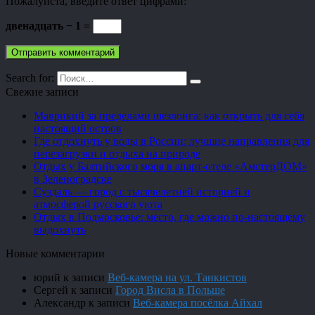
Пожалуйста, введите ответ цифрами:
двенадцать − 1 =
Search for:
Свежие записи
Маврикий за пределами шезлонга: как открыть для себя
настоящий остров
Где отдохнуть у воды в России: лучшие направления для
перезагрузки и отдыха на природе
Отдых у Балтийского моря в апарт-отеле «АмстерДОМ»
в Зеленоградске
Суздаль — город с тысячелетней историей и
атмосферой русского уюта
Отдых в Подмосковье: место, где можно по-настоящему
выдохнуть
Новые комментарии
юрий
к записи
Веб-камера на ул. Танкистов
Сергей
к записи
Город Висла в Польше
Александр
к записи
Веб-камера посёлка Айхал