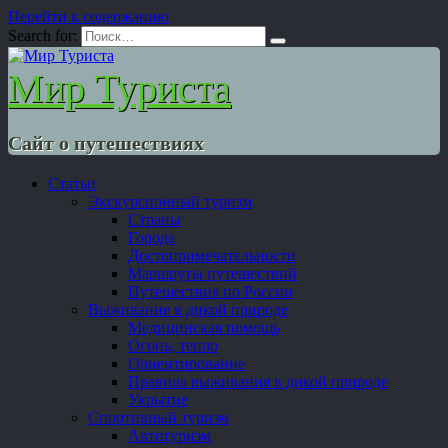
Перейти к содержанию
Search for:
Мир Туриста
Сайт о путешествиях
Статьи
Экскурсионный туризм
Страны
Города
Достопримечательности
Маршруты путешествий
Путешествия по России
Выживание в дикой природе
Медицинская помощь
Огонь, тепло
Ориентирование
Правила выживания в дикой природе
Укрытие
Спортивный туризм
Автотуризм