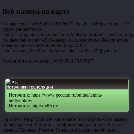
Веб-камера на карте
[yamap center=»60.93823,76.576177″ height=»450px» zoom=»15″
type=»yandex#map»
controls=»typeSelector;zoomControl;rulerControl;fullscreenControl;g
[yaplacemark name=»Веб-камера на перекрёстке Декабристов/
Ломоносова» coord=»60.93823,76.576177″
icon=»islands#blueStretchyIcon» color=»#00c2a9″][/yamap]
Координаты веб-камеры: 60.93823,76.576177
Источники трансляции
Источник: https://www.geocam.ru/online/lenina-
neftyanikov/
Источник: http://nv86.ru/
На сайте «Мир Туриста» вы можете посмотреть «Веб-камера
на перекрёстке Ленина — Нефтяников» расположенную в
разделе: Евразия, Россия, Уральский федеральный округ,