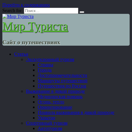
Перейти к содержанию
Search for:
Мир Туриста
Сайт о путешествиях
Статьи
Экскурсионный туризм
Страны
Города
Достопримечательности
Маршруты путешествий
Путешествия по России
Выживание в дикой природе
Медицинская помощь
Огонь, тепло
Ориентирование
Правила выживания в дикой природе
Укрытие
Спортивный туризм
Автотуризм