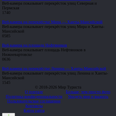
Веб-камера показывает перекрёсток улиц Северная и
Пермская
1
740
Веб-камера на перекрёстке Мира — Ханты-Мансийской
Веб-камера показывает перекрёсток улиц Мира и Ханты-
Мансийской
0
585
Веб-камера на площади Нефтяников
Веб-камера показывает площадь Нефтяников в
Нижневартовске
0
636
Веб-камера на перекрёстке Ленина — Ханты-Мансийской
Веб-камера показывает перекрёсток улиц Ленина и Ханты-
Мансийской
1
545
© 2018-2026 Мир Туриста
О портале
Больше, чем просто фото
Политика конфиденциальности
Увидеть мир и выжить
Пользовательское соглашение
Контакты
Карта сайта