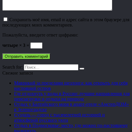
Сохранить моё имя, email и адрес сайта в этом браузере для
последующих моих комментариев.
Пожалуйста, введите ответ цифрами:
четыре × 3 =
Search for:
Свежие записи
Маврикий за пределами шезлонга: как открыть для себя
настоящий остров
Где отдохнуть у воды в России: лучшие направления для
перезагрузки и отдыха на природе
Отдых у Балтийского моря в апарт-отеле «АмстерДОМ»
в Зеленоградске
Суздаль — город с тысячелетней историей и
атмосферой русского уюта
Отдых в Подмосковье: место, где можно по-настоящему
выдохнуть