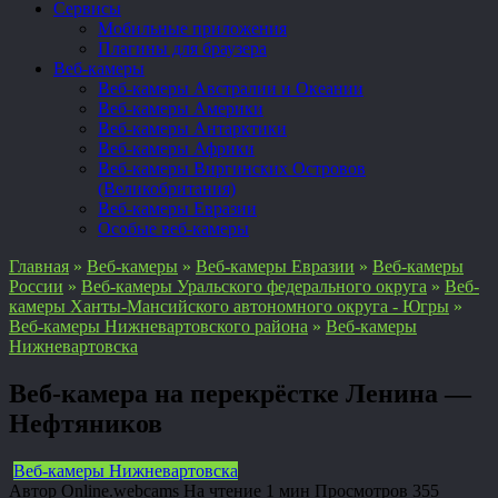
Сервисы
Мобильные приложения
Плагины для браузера
Веб-камеры
Веб-камеры Австралии и Океании
Веб-камеры Америки
Веб-камеры Антарктики
Веб-камеры Африки
Веб-камеры Виргинских Островов
(Великобритания)
Веб-камеры Евразии
Особые веб-камеры
Главная
»
Веб-камеры
»
Веб-камеры Евразии
»
Веб-камеры
России
»
Веб-камеры Уральского федерального округа
»
Веб-
камеры Ханты-Мансийского автономного округа - Югры
»
Веб-камеры Нижневартовского района
»
Веб-камеры
Нижневартовска
Веб-камера на перекрёстке Ленина —
Нефтяников
Веб-камеры Нижневартовска
Автор
Online.webcams
На чтение
1 мин
Просмотров
355