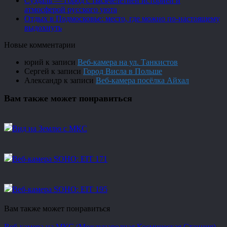
Суздаль — город с тысячелетней историей и
атмосферой русского уюта
Отдых в Подмосковье: место, где можно по-настоящему
выдохнуть
Новые комментарии
юрий
к записи
Веб-камера на ул. Танкистов
Сергей
к записи
Город Висла в Польше
Александр
к записи
Веб-камера посёлка Айхал
Вам также может понравиться
Вид на Землю с МКС
Веб-камера SOHO: EIT 171
Веб-камера SOHO: EIT 195
Вам также может понравиться
Веб-камера на МКС (Международная Космическая Станция)