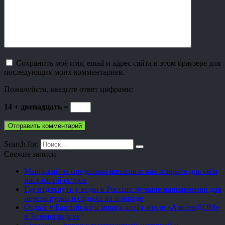
Сохранить моё имя, email и адрес сайта в этом браузере для
последующих моих комментариев.
Пожалуйста, введите ответ цифрами:
14 + двенадцать =
Search for:
Свежие записи
Маврикий за пределами шезлонга: как открыть для себя
настоящий остров
Где отдохнуть у воды в России: лучшие направления для
перезагрузки и отдыха на природе
Отдых у Балтийского моря в апарт-отеле «АмстерДОМ»
в Зеленоградске