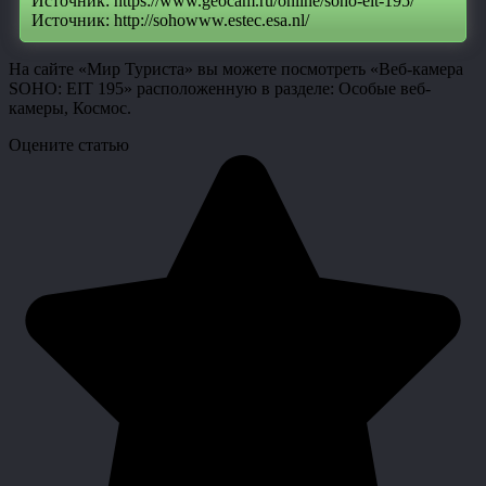
Источник: https://www.geocam.ru/online/soho-eit-195/
Источник: http://sohowww.estec.esa.nl/
На сайте «Мир Туриста» вы можете посмотреть «Веб-камера
SOHO: EIT 195» расположенную в разделе: Особые веб-
камеры, Космос.
Оцените статью