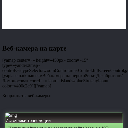
Веб-камера на карте
[yamap center=»» height=»450px» zoom=»15″
type=»yandex#map»
controls=»typeSelector;zoomControl;rulerControl;fullscreenControl;g
[yaplacemark name=»Веб-камера на перекрёстке Декабристов/
Ломоносова» coord=»» icon=»islands#blueStretchyIcon»
color=»#00c2a9″][/yamap]
Координаты веб-камеры:
Источники трансляции