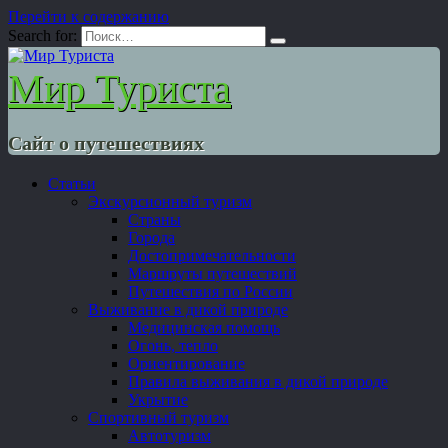
Перейти к содержанию
Search for:
Мир Туриста
Сайт о путешествиях
Статьи
Экскурсионный туризм
Страны
Города
Достопримечательности
Маршруты путешествий
Путешествия по России
Выживание в дикой природе
Медицинская помощь
Огонь, тепло
Ориентирование
Правила выживания в дикой природе
Укрытие
Спортивный туризм
Автотуризм