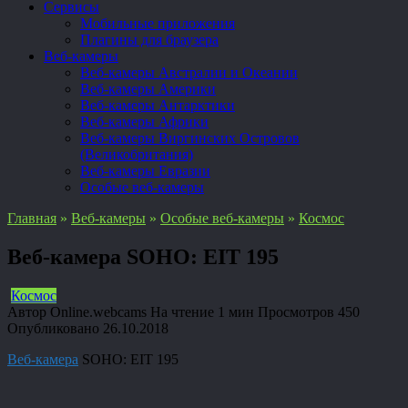
Сервисы
Мобильные приложения
Плагины для браузера
Веб-камеры
Веб-камеры Австралии и Океании
Веб-камеры Америки
Веб-камеры Антарктики
Веб-камеры Африки
Веб-камеры Виргинских Островов
(Великобритания)
Веб-камеры Евразии
Особые веб-камеры
Главная
»
Веб-камеры
»
Особые веб-камеры
»
Космос
Веб-камера SOHO: EIT 195
Космос
Автор
Online.webcams
На чтение
1 мин
Просмотров
450
Опубликовано
26.10.2018
Веб-камера
SOHO: EIT 195