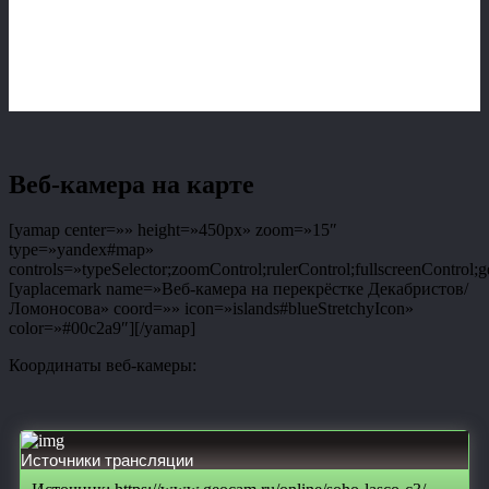
Веб-камера на карте
[yamap center=»» height=»450px» zoom=»15″
type=»yandex#map»
controls=»typeSelector;zoomControl;rulerControl;fullscreenControl;g
[yaplacemark name=»Веб-камера на перекрёстке Декабристов/
Ломоносова» coord=»» icon=»islands#blueStretchyIcon»
color=»#00c2a9″][/yamap]
Координаты веб-камеры:
Источники трансляции