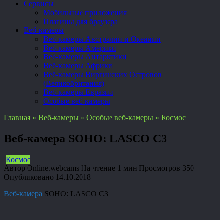
Сервисы
Мобильные приложения
Плагины для браузера
Веб-камеры
Веб-камеры Австралии и Океании
Веб-камеры Америки
Веб-камеры Антарктики
Веб-камеры Африки
Веб-камеры Виргинских Островов
(Великобритания)
Веб-камеры Евразии
Особые веб-камеры
Главная
»
Веб-камеры
»
Особые веб-камеры
»
Космос
Веб-камера SOHO: LASCO C3
Космос
Автор
Online.webcams
На чтение
1 мин
Просмотров
350
Опубликовано
14.10.2018
Веб-камера
SOHO: LASCO C3