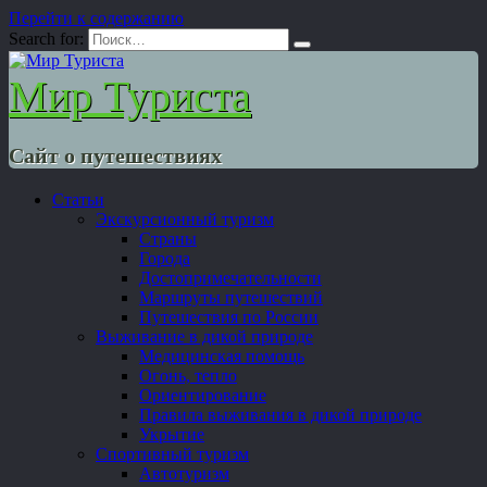
Перейти к содержанию
Search for:
Мир Туриста
Сайт о путешествиях
Статьи
Экскурсионный туризм
Страны
Города
Достопримечательности
Маршруты путешествий
Путешествия по России
Выживание в дикой природе
Медицинская помощь
Огонь, тепло
Ориентирование
Правила выживания в дикой природе
Укрытие
Спортивный туризм
Автотуризм