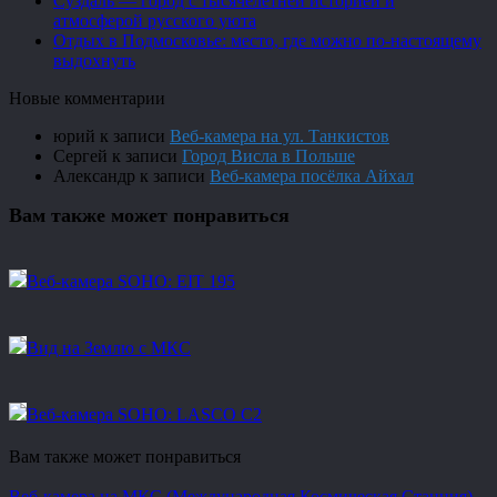
Суздаль — город с тысячелетней историей и
атмосферой русского уюта
Отдых в Подмосковье: место, где можно по-настоящему
выдохнуть
Новые комментарии
юрий
к записи
Веб-камера на ул. Танкистов
Сергей
к записи
Город Висла в Польше
Александр
к записи
Веб-камера посёлка Айхал
Вам также может понравиться
Веб-камера SOHO: EIT 195
Вид на Землю с МКС
Веб-камера SOHO: LASCO C2
Вам также может понравиться
Веб-камера на МКС (Международная Космическая Станция)