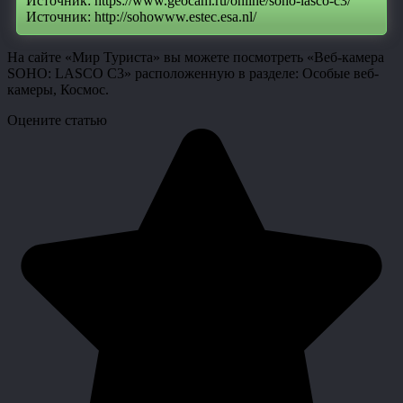
Источник: https://www.geocam.ru/online/soho-lasco-c3/
Источник: http://sohowww.estec.esa.nl/
На сайте «Мир Туриста» вы можете посмотреть «Веб-камера
SOHO: LASCO C3» расположенную в разделе: Особые веб-
камеры, Космос.
Оцените статью