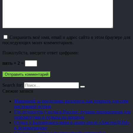
Сохранить моё имя, email и адрес сайта в этом браузере для
последующих моих комментариев.
Пожалуйста, введите ответ цифрами:
пять × 2 =
Search for:
Свежие записи
Маврикий за пределами шезлонга: как открыть для себя
настоящий остров
Где отдохнуть у воды в России: лучшие направления для
перезагрузки и отдыха на природе
Отдых у Балтийского моря в апарт-отеле «АмстерДОМ»
в Зеленоградске