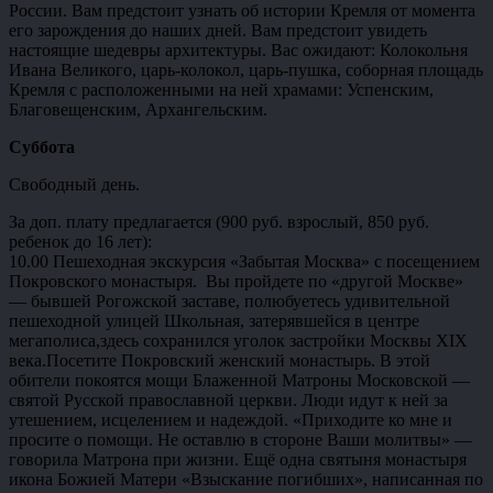
России. Вам предстоит узнать об истории Кремля от момента
его зарождения до наших дней. Вам предстоит увидеть
настоящие шедевры архитектуры. Вас ожидают: Колокольня
Ивана Великого, царь-колокол, царь-пушка, соборная площадь
Кремля с расположенными на ней храмами: Успенским,
Благовещенским, Архангельским.
Суббота
Свободный день.
За доп. плату предлагается (900 руб. взрослый, 850 руб.
ребенок до 16 лет):
10.00 Пешеходная экскурсия «Забытая Москва» с посещением
Покровского монастыря. Вы пройдете по «другой Москве»
— бывшей Рогожской заставе, полюбуетесь удивительной
пешеходной улицей Школьная, затерявшейся в центре
мегаполиса,здесь сохранился уголок застройки Москвы XIX
века.Посетите Покровский женский монастырь. В этой
обители покоятся мощи Блаженной Матроны Московской —
святой Русской православной церкви. Люди идут к ней за
утешением, исцелением и надеждой. «Приходите ко мне и
просите о помощи. Не оставлю в стороне Ваши молитвы» —
говорила Матрона при жизни. Ещё одна святыня монастыря
икона Божией Матери «Взыскание погибших», написанная по