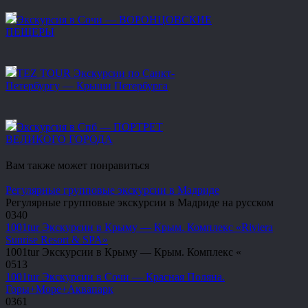
Экскурсия в Сочи — ВОРОНЦОВСКИЕ
ПЕЩЕРЫ
TEZ TOUR Экскурсии по Санкт-
Петербургу — Крыши Петербурга
Экскурсия в Спб — ПОРТРЕТ
ВЕЛИКОГО ГОРОДА
Вам также может понравиться
Регулярные групповые экскурсии в Мадриде
Регулярные групповые экскурсии в Мадриде на русском
0
340
1001tur Экскурсии в Крыму — Крым. Комплекс «Riviera
Sunrise Resort & SPA»
1001tur Экскурсии в Крыму — Крым. Комплекс «
0
513
1001tur Экскурсии в Сочи — Красная Поляна.
Горы+Море+Аквапарк
0
361