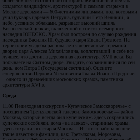
более чем шестисотлетнюю историю. Живописный пейзаж
создается ландшафтом, архитектурой и самыми старыми в
Москве деревьями — 600-летнимим липамами, под которыми
учил букварь царевич Петруша, будущий Петр Великий , а
небо, усеянное облаками, разрывает высокий шпиль
Вознесенской церкви, включенной в список всемирного
наследия ЮНЕСКО. Храм был построен по случаю рождения
наследника Василия III, будущего царя Ивана Грозного. На
территории усадьбы располагается деревянный теремной
дворец царя Алексея Михайловича, воплотивший в себе все
лучшее, что достигла деревянная архитектура XVII века. Вы
побываете на Сытном дворе. Увидите, сохранившийся по сей
день, дом Петра I (Государевы светлицы). Оцените
совершенство Церкови Усекновения Главы Иоанна Предтечи
– одного из древнейших московских храмов, памятника
архитектуры XVI в.
Среда
11.00 Пешеходная экскурсия «Купеческое Замоскворечье» с
посещением Третьяковской галереи. Замоскворечье — район
Москвы, который всегда был купеческим. Здесь сохранились
купеческие особняки, дома «на лавках», старинные храмы,
здесь сохранилась старая Москва… Из этого района вышли
такие известные фамилии, как: Третьяковы, Морозовы,
Бахрушины, Рябушинские, Сытины… Именно с обитателей