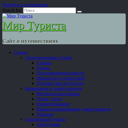
Перейти к содержанию
Search for:
Мир Туриста
Сайт о путешествиях
Статьи
Экскурсионный туризм
Страны
Города
Достопримечательности
Маршруты путешествий
Путешествия по России
Выживание в дикой природе
Медицинская помощь
Огонь, тепло
Ориентирование
Правила выживания в дикой природе
Укрытие
Спортивный туризм
Автотуризм