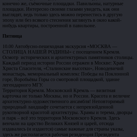
конечно же, съёмочные площадки. Павильоны, натурные
площадки. Интересно своими глазами увидеть, как они
выглядят, ведь только здесь можно перенестись в другую
эпоху или без всякого стеснения заглянуть в окно какой-
нибудь квартиры, построенной в павильоне.
Пятница
10.00 Автобусно-пешеходная экскурсия «МОСКВА —
СТОЛИЦА НАШЕЙ РОДИНЫ» с посещением Кремля.
Осмотр исторических и архитектурных памятников столицы.
Каждый период истории России отражен в Москве: Храм
Христа Спасителя, «Сталинские высотки», Новодевичий
монастырь, мемориальный комплекс Победы на Поклонной
горе, Воробьёвы Горы со смотровой площадкой, здание
легендарного МГУ.
Территория Кремля. Московский Кремль — визитная
карточка не только Москвы, но и России. Красота и величие
архитектурно-художественного ансамбля! Неповторимый
природный ландшафт сочетается с непревзойденной
рукотворной красотой архитектуры. Храмы и терема, дворцы
и парк – всё это территория Московского Кремля. Здесь
венчали на царство Великих Князей и царей, отсюда
издавались (и издаются) самые важные для страны указы,
здесь же располагается рабочая резиденция Президента