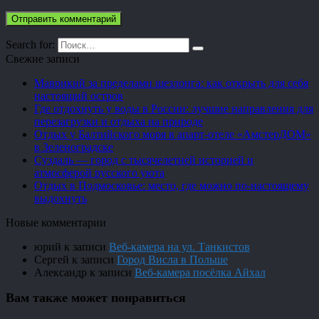
Search for:
Свежие записи
Маврикий за пределами шезлонга: как открыть для себя
настоящий остров
Где отдохнуть у воды в России: лучшие направления для
перезагрузки и отдыха на природе
Отдых у Балтийского моря в апарт-отеле «АмстерДОМ»
в Зеленоградске
Суздаль — город с тысячелетней историей и
атмосферой русского уюта
Отдых в Подмосковье: место, где можно по-настоящему
выдохнуть
Новые комментарии
юрий
к записи
Веб-камера на ул. Танкистов
Сергей
к записи
Город Висла в Польше
Александр
к записи
Веб-камера посёлка Айхал
Вам также может понравиться