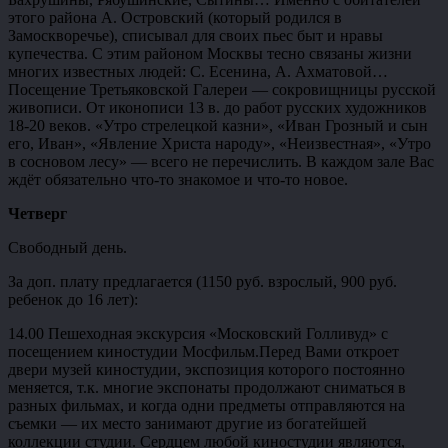
этого района А. Островский (который родился в
Замоскворечье), списывал для своих пьес быт и нравы
купечества. С этим районом Москвы тесно связаны жизни
многих известных людей: С. Есенина, А. Ахматовой…
Посещение Третьяковской Галереи — сокровищницы русской
живописи. От иконописи 13 в. до работ русских художников
18-20 веков. «Утро стрелецкой казни», «Иван Грозный и сын
его, Иван», «Явление Христа народу», «Неизвестная», «Утро
в сосновом лесу» — всего не перечислить. В каждом зале Вас
ждёт обязательно что-то знакомое и что-то новое.
Четверг
Свободный день.
За доп. плату предлагается (1150 руб. взрослый, 900 руб.
ребенок до 16 лет):
14.00 Пешеходная экскурсия «Московский Голливуд» с
посещением киностудии Мосфильм.Перед Вами откроет
двери музей киностудии, экспозиция которого постоянно
меняется, т.к. многие экспонаты продолжают сниматься в
разных фильмах, и когда одни предметы отправляются на
съемки — их место занимают другие из богатейшей
коллекции студии. Сердцем любой киностудии являются,