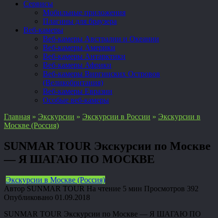
Сервисы
Мобильные приложения
Плагины для браузера
Веб-камеры
Веб-камеры Австралии и Океании
Веб-камеры Америки
Веб-камеры Антарктики
Веб-камеры Африки
Веб-камеры Виргинских Островов
(Великобритания)
Веб-камеры Евразии
Особые веб-камеры
Главная
»
Экскурсии
»
Экскурсии в России
»
Экскурсии в
Москве (Россия)
SUNMAR TOUR Экскурсии по Москве
— Я ШАГАЮ ПО МОСКВЕ
Экскурсии в Москве (Россия)
Автор
SUNMAR TOUR
На чтение
5 мин
Просмотров
392
Опубликовано
01.09.2018
SUNMAR TOUR Экскурсии по Москве — Я ШАГАЮ ПО