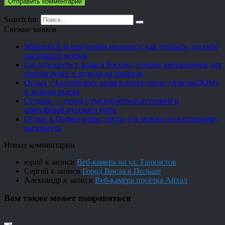
Search for:
Свежие записи
Маврикий за пределами шезлонга: как открыть для себя
настоящий остров
Где отдохнуть у воды в России: лучшие направления для
перезагрузки и отдыха на природе
Отдых у Балтийского моря в апарт-отеле «АмстерДОМ»
в Зеленоградске
Суздаль — город с тысячелетней историей и
атмосферой русского уюта
Отдых в Подмосковье: место, где можно по-настоящему
выдохнуть
Новые комментарии
юрий
к записи
Веб-камера на ул. Танкистов
Сергей
к записи
Город Висла в Польше
Александр
к записи
Веб-камера посёлка Айхал
Вам также может понравиться