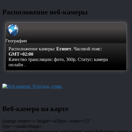
Расположение веб-камеры
География
Расположение камеры:
Египет
. Часовой пояс:
GMT+02:00
Качество трансляции: фото, 360p. Статус:
камера
онлайн
.
Веб-камера на карте
[yamap center=»» height=»450px» zoom=»15″
type=»yandex#map»
controls=»typeSelector;zoomControl;rulerControl;fullscreenControl;g