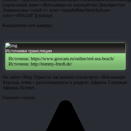
[yaplacemark name=»Веб-камера на перекрёстке Декабристов/
Ломоносова» coord=»» icon=»islands#blueStretchyIcon»
color=»#00c2a9″][/yamap]
Координаты веб-камеры:
Источники трансляции
Источник: https://www.geocam.ru/online/red-sea-beach/
Источник: http://tommy-friedl.de/
На сайте «Мир Туриста» вы можете посмотреть «Веб-камера:
Хургада, пляж.» расположенную в разделе: Африка, Северная
Африка, Египет.
Оцените статью