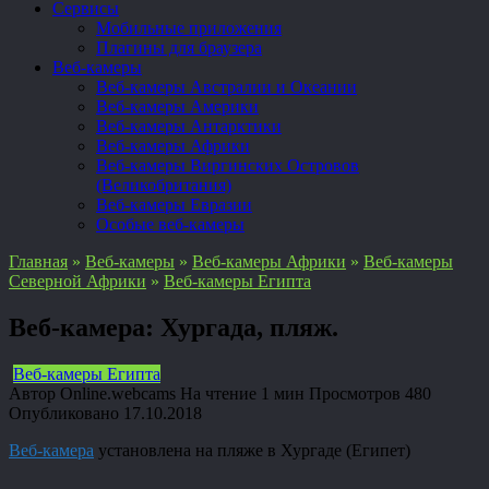
Сервисы
Мобильные приложения
Плагины для браузера
Веб-камеры
Веб-камеры Австралии и Океании
Веб-камеры Америки
Веб-камеры Антарктики
Веб-камеры Африки
Веб-камеры Виргинских Островов
(Великобритания)
Веб-камеры Евразии
Особые веб-камеры
Главная
»
Веб-камеры
»
Веб-камеры Африки
»
Веб-камеры
Северной Африки
»
Веб-камеры Египта
Веб-камера: Хургада, пляж.
Веб-камеры Египта
Автор
Online.webcams
На чтение
1 мин
Просмотров
480
Опубликовано
17.10.2018
Веб-камера
установлена на пляже в Хургаде (Египет)