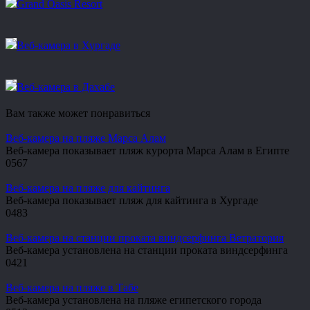
Grand Oasis Resort
Веб-камера в Хургаде
Веб-камера в Дахабе
Вам также может понравиться
Веб-камера на пляже Марса Алам
Веб-камера показывает пляж курорта Марса Алам в Египте
0
567
Веб-камера на пляже для кайтинга
Веб-камера показывает пляж для кайтинга в Хургаде
0
483
Веб-камера на станции проката виндсерфинга Ветратория
Веб-камера установлена на станции проката виндсерфинга
0
421
Веб-камера на пляже в Табе
Веб-камера установлена на пляже египетского города