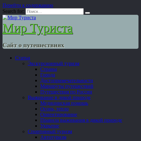
Перейти к содержанию
Search for:
Мир Туриста
Сайт о путешествиях
Статьи
Экскурсионный туризм
Страны
Города
Достопримечательности
Маршруты путешествий
Путешествия по России
Выживание в дикой природе
Медицинская помощь
Огонь, тепло
Ориентирование
Правила выживания в дикой природе
Укрытие
Спортивный туризм
Автотуризм