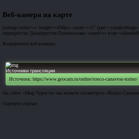
Веб-камера на карте
[yamap center=»» height=»450px» zoom=»15″ type=»yandex#map» co
перекрёстке Декабристов/Ломоносова» coord=»» icon=»islands#bl
Координаты веб-камеры:
Источники трансляции
Источник: https://www.geocam.ru/online/ronco-canavese-torino/
На сайте «Мир Туриста» вы можете посмотреть «Ronco Canaves
Оцените статью