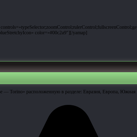
ntrols=»typeSelector;zoomControl;rulerControl;fullscreenControl;g
ueStretchyIcon» color=»#00c2a9″][/yamap]
e — Torino» расположенную в разделе: Евразия, Европа, Южная 