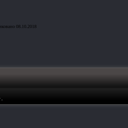
иковано
08.10.2018
т
.