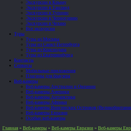
Экскурсии в Крыму
Экскурсии в Таиланд
Экскурсии в Турцию
Экскурсии в Черногорию
Экскурсии в Чехию
Все экскурсии
Туры
Туры из Москвы
Туры из Санкт-Петербурга
Туры из Краснодара
Туры из Екатеринбурга
Контакты
Сервисы
Мобильные приложения
Плагины для браузера
Веб-камеры
Веб-камеры Австралии и Океании
Веб-камеры Америки
Веб-камеры Антарктики
Веб-камеры Африки
Веб-камеры Виргинских Островов (Великобритани
Веб-камеры Евразии
Особые веб-камеры
Главная
»
Веб-камеры
»
Веб-камеры Евразии
»
Веб-камеры Ев