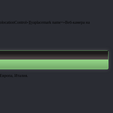
eolocationControl»][yaplacemark name=»Веб-камера на
Европа, Италия.