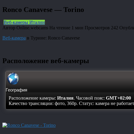
Ronco Canavese — Torino
Веб-камеры Италии
Автор
Online.webcams
На чтение
1 мин
Просмотров
242
Опубл
Веб-камера
в Турине: Ronco Canavese
Расположение веб-камеры
География
Расположение камеры:
Италия
. Часовой пояс:
GMT+02:00
Качество трансляции: фото, 360p. Статус:
камера не работае